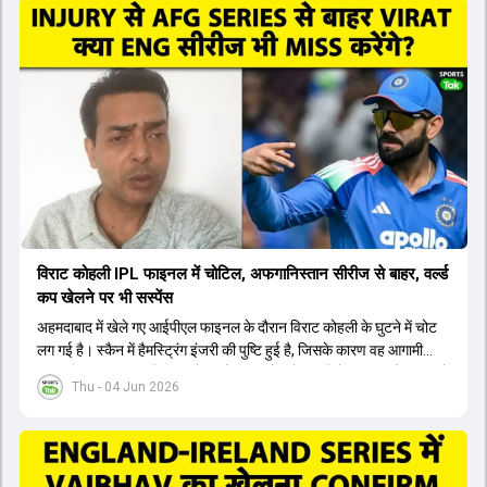
रुतुराज गायकवाड़ 58.8 की लिस्ट ए औसत के साथ एक मजबूत विकल्प हैं। संजू
सैमसन भी बड़े दावेदार हैं, जिनका वनडे क्रिकेट में 56 से ज्यादा का औसत है।
यशस्वी जायसवाल को भी मौका मिल सकता है, हालांकि उनके बैटिंग ऑर्डर पर
विचार करना होगा। इसके अलावा 82 से ज्यादा की लिस्ट ए औसत वाले देवदत्त
पडिक्कल भी एक शानदार विकल्प हो सकते हैं। टीम मैनेजमेंट स्क्वाड में पहले से
मौजूद ईशान किशन को भी नंबर तीन पर खिलाने का फैसला कर सकती है।
विराट कोहली IPL फाइनल में चोटिल, अफगानिस्तान सीरीज से बाहर, वर्ल्ड
कप खेलने पर भी सस्पेंस
अहमदाबाद में खेले गए आईपीएल फाइनल के दौरान विराट कोहली के घुटने में चोट
लग गई है। स्कैन में हैमस्ट्रिंग इंजरी की पुष्टि हुई है, जिसके कारण वह आगामी
अफगानिस्तान सीरीज से बाहर हो गए हैं। इस चोट से उबरने में सामान्य तौर पर 4 से
Thu - 04 Jun 2026
12 हफ्ते का समय लग सकता है, और अगर सर्जरी की जरूरत पड़ी तो 3 से 5 महीने
भी लग सकते हैं। विराट कोहली अब रिहैब और असेसमेंट के लिए बेंगलुरु स्थित
सेंटर ऑफ एक्सीलेंस जाएंगे। इस गंभीर चोट के कारण 14 जुलाई से शुरू होने वाले
इंग्लैंड दौरे और आगामी वर्ल्ड कप में उनके खेलने पर सस्पेंस बन गया है। दूसरी
तरफ, आईपीएल में इम्पैक्ट प्लेयर के तौर पर खेलने वाले रोहित शर्मा को भी अभी तक