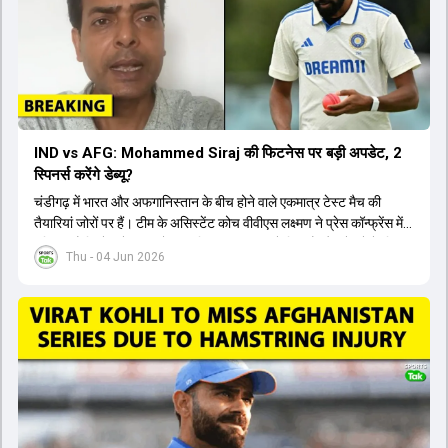
IND vs AFG: Mohammed Siraj की फिटनेस पर बड़ी अपडेट, 2
स्पिनर्स करेंगे डेब्यू?
चंडीगढ़ में भारत और अफगानिस्तान के बीच होने वाले एकमात्र टेस्ट मैच की
तैयारियां जोरों पर हैं। टीम के असिस्टेंट कोच वीवीएस लक्ष्मण ने प्रेस कॉन्फ्रेंस में
पुष्टि की है कि तेज गेंदबाज मोहम्मद सिराज पूरी तरह से फिट हैं और खेलने के लिए
Thu - 04 Jun 2026
उपलब्ध हैं। आईपीएल के दौरान लगी चोट के कारण उनके खेलने पर संदेह था,
लेकिन अब उन्हें फिटनेस क्लीयरेंस मिल गई है। इसके अलावा, दो नए स्पिनर्स मानव
सुथार और हर्ष दुबे को कुलदीप यादव और वाशिंगटन सुंदर के साथ प्लेइंग 11 में मौका
मिलने की प्रबल संभावना है। कप्तान शुभमन गिल विकेट की स्थिति को ध्यान में
रखते हुए अंतिम 11 का फैसला करेंगे। टीम में यशस्वी जायसवाल, केएल राहुल,
ऋषभ पंत और ध्रुव जुरेल जैसे खिलाड़ी भी शामिल हैं। यह टेस्ट मैच विश्व टेस्ट
चैंपियनशिप चक्र का हिस्सा नहीं है, लेकिन भारतीय टीम के लिए काफी महत्वपूर्ण
है। अंत में फैंस के सवालों का जवाब देते हुए टी20 कप्तानी और हेड कोच गौतम
गंभीर से जुड़ी जानकारी भी साझा की गई।