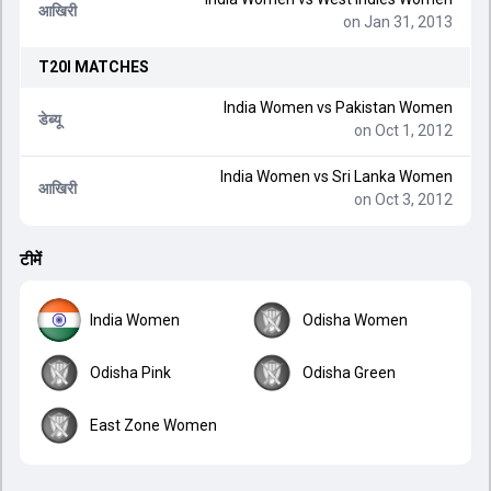
आखिरी
on Jan 31, 2013
T20I
MATCHES
India Women
vs
Pakistan Women
डेब्यू
on Oct 1, 2012
India Women
vs
Sri Lanka Women
आखिरी
on Oct 3, 2012
टीमें
India Women
Odisha Women
Odisha Pink
Odisha Green
East Zone Women