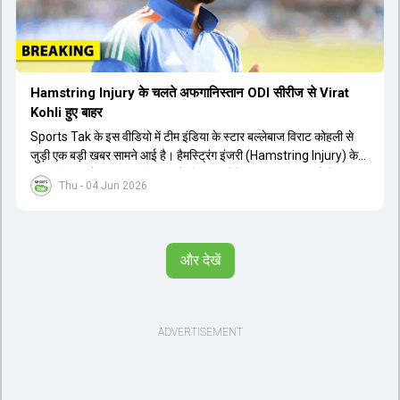
Hamstring Injury के चलते अफगानिस्तान ODI सीरीज से Virat
Kohli हुए बाहर
Sports Tak के इस वीडियो में टीम इंडिया के स्टार बल्लेबाज विराट कोहली से
जुड़ी एक बड़ी खबर सामने आई है। हैमस्ट्रिंग इंजरी (Hamstring Injury) के
कारण विराट कोहली अफगानिस्तान के खिलाफ होने वाली आगामी तीन मैचों की
Thu - 04 Jun 2026
वनडे सीरीज से बाहर हो गए हैं। भारत और अफगानिस्तान के बीच इस वनडे सीरीज
की शुरुआत 13 जून से एचपीसीए स्टेडियम (HPCA Stadium) में होनी थी।
इसके बाद सीरीज के बाकी दो मुकाबले 17 और 20 जून को खेले जाने थे। हाल ही में
खत्म हुए आईपीएल में शानदार प्रदर्शन करने वाले विराट कोहली का इस सीरीज से
और देखें
बाहर होना भारतीय फैंस के लिए एक बहुत बड़ा झटका है। यह वनडे सीरीज 2027
में होने वाले वर्ल्ड कप की तैयारियों के लिहाज से भी काफी अहम मानी जा रही थी।
फिलहाल यह स्पष्ट नहीं है कि विराट कोहली को इस हैमस्ट्रिंग इंजरी से पूरी तरह से
उबरने में कितना समय लगेगा और उनकी जगह टीम में किस खिलाड़ी को शामिल
किया जाएगा।