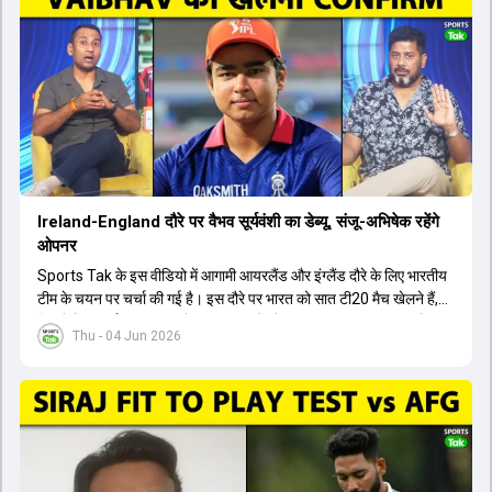
मेडिकल क्लीयरेंस नहीं मिली है। शनिवार को मुंबई में होने वाली चयन समिति की
बैठक में यह देखना अहम होगा कि क्या चयनकर्ता विराट कोहली को फिटनेस की शर्त
पर टीम में शामिल करते हैं या नहीं।
Ireland-England दौरे पर वैभव सूर्यवंशी का डेब्यू, संजू-अभिषेक रहेंगे
ओपनर
Sports Tak के इस वीडियो में आगामी आयरलैंड और इंग्लैंड दौरे के लिए भारतीय
टीम के चयन पर चर्चा की गई है। इस दौरे पर भारत को सात टी20 मैच खेलने हैं,
जिसमें वैभव सूर्यवंशी का टीम में चुना जाना और डेब्यू करना तय माना जा रहा है।
Thu - 04 Jun 2026
हालांकि, अभिषेक शर्मा और संजू सैमसन ही टीम के फर्स्ट चॉइस ओपनर बने रहेंगे,
क्योंकि दोनों ने वर्ल्ड कप में शानदार प्रदर्शन किया है। इसके अलावा ईशान किशन
नंबर तीन और श्रेयस अय्यर नंबर चार पर खेलेंगे। वहीं, रजत पाटीदार फिलहाल
टी20 टीम की योजना से बाहर हैं, लेकिन वह टेस्ट क्रिकेट में वापसी कर सकते हैं।