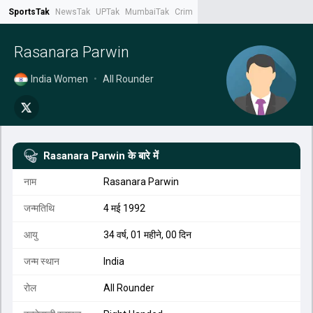
SportsTak
NewsTak
UPTak
MumbaiTak
CrimeTak
Lallantop
AstroTak
Tak.
Rasanara Parwin
India Women
•
All Rounder
Rasanara Parwin
के बारे में
नाम
Rasanara Parwin
जन्मतिथि
4 मई 1992
आयु
34 वर्ष, 01 महीने, 00 दिन
जन्म स्थान
India
रोल
All Rounder