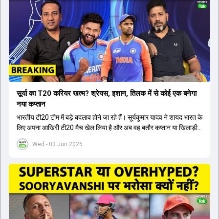
सूर्या का T20 करियर खत्म? श्रेयस, इशान, तिलक में से कोई एक बनेगा
नया कप्तान
भारतीय टी20 टीम में बड़े बदलाव होने जा रहे हैं। सूर्यकुमार यादव ने शायद भारत के
लिए अपना आखिरी टी20 मैच खेल लिया है और अब वह बतौर कप्तान या खिलाड़ी
टीम का हिस्सा नहीं होंगे। आयरलैंड और इंग्लैंड के खिलाफ आगामी टी20 सीरीज के
Wed - 03 Jun 2026
लिए नए कप्तान की तलाश जारी है। इस रेस में श्रेयस अय्यर सबसे आगे चल रहे
हैं। उनके अलावा ईशान किशन और तिलक वर्मा भी कप्तानी के दावेदार हैं। अक्षर
पटेल इस रेस में काफी पीछे हैं, जबकि संजू सैमसन और रजत पाटीदार कप्तानी की
दौड़ से बाहर हैं। आगामी सीरीज के लिए वैभव सूर्यवंशी को तीसरे ओपनर के तौर पर
टीम में शामिल किया जाएगा, जबकि अभिषेक शर्मा और संजू सैमसन पहली पसंद
होंगे। इसके अलावा नीतीश रेड्डी को बतौर ऑलराउंडर ज्यादा मौके मिलेंगे। अजीत
अगरकर की अगुवाई वाली चयन समिति और कोच गौतम गंभीर आगामी टी20 वर्ल्ड