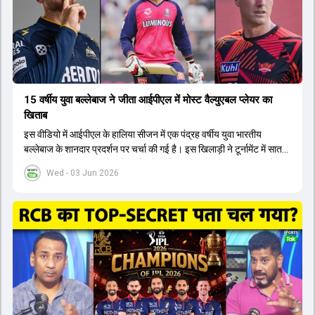
कप और 2028 ओलंपिक के लिए लंबी अवधि का विजन लेकर चल रहे हैं।
15 वर्षीय युवा बल्लेबाज ने जीता आईपीएल में मोस्ट वैल्युएबल प्लेयर का
खिताब
इस वीडियो में आईपीएल के हालिया सीजन में एक पंद्रह वर्षीय युवा भारतीय
बल्लेबाज के शानदार प्रदर्शन पर चर्चा की गई है। इस खिलाड़ी ने टूर्नामेंट में सात
सौ छिहत्तर रन बनाकर ऑरेंज कैप और मोस्ट वैल्युएबल प्लेयर का खिताब अपने नाम
Wed - 03 Jun 2026
किया है। वीडियो में बताया गया है कि ऑस्ट्रेलियाई टीम के वर्तमान कप्तान और
इंग्लैंड टीम के पूर्व कप्तान ने इस युवा खिलाड़ी के खेल की सराहना की है।
ऑस्ट्रेलियाई कप्तान के अनुसार, शुरुआत में लोगों को इस खिलाड़ी के प्रदर्शन पर
संदेह था, लेकिन अब उसने खुद को एक बेहतरीन बल्लेबाज साबित कर दिया है जो
गेंद को बाउंड्री के काफी पार मारने की क्षमता रखता है। वहीं, इंग्लैंड के पूर्व कप्तान
ने कहा कि टूर्नामेंट जीतने वाली टीम के अलावा इस सीजन की सबसे बड़ी बात इस
युवा खिलाड़ी का प्रदर्शन रहा है, जिसे देखने के लिए स्टेडियम में भारी भीड़ उमड़ती
थी। शानदार प्रदर्शन के बाद इस युवा खिलाड़ी को श्रीलंका में होने वाली
त्रिकोणीय सीरीज के लिए इंडिया ए टीम में भी शामिल कर लिया गया है।