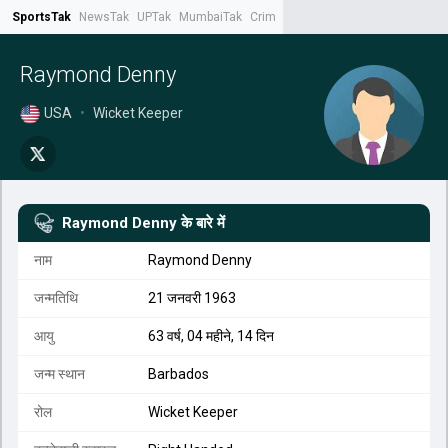
SportsTak
NewsTak
UPTak
MumbaiTak
CrimeTak
Lallantop
AstroTak
Tak.
Raymond Denny
USA
•
Wicket Keeper
Raymond Denny
के बारे में
नाम
Raymond Denny
जन्मतिथि
21 जनवरी 1963
आयु
63 वर्ष, 04 महीने, 14 दिन
जन्म स्थान
Barbados
रोल
Wicket Keeper