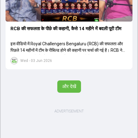
RCB की सफलता के पीछे की कहानी, कैसे 14 महीने में बदली पूरी टीम
इस वीडियो में Royal Challengers Bengaluru (RCB) की सफलता और
पिछले 14 महीनों में टीम के रीबिल्ड होने की कहानी पर चर्चा की गई है। RCB ने
अपनी पुरानी गलतियों को स्वीकार करते हुए एक नया रिसेट बटन दबाया। टीम
Wed - 03 Jun 2026
मैनेजमेंट में Mo Bobat, Andy Flower, Dinesh Karthik और एनालिस्ट
Freddie Wilde ने मिलकर ऑक्शन की बेहतरीन रणनीति बनाई। इसी रणनीति
के तहत Bhuvneshwar Kumar, Krunal Pandya और Rasikh Salam
जैसे भारतीय खिलाड़ियों को टीम में शामिल किया गया, जिन्होंने शानदार प्रदर्शन
और देखें
किया। इसके अलावा, Virat Kohli की भूमिका में भी बदलाव देखा गया, जहां वह
अब टीम के युवा खिलाड़ियों के साथ ज्यादा जुड़े हुए नजर आते हैं। कप्तान Rajat
Patidar के नेतृत्व में टीम का कम्युनिकेशन बहुत स्पष्ट रहा है। एनालिस्ट से लेकर
मैनेजमेंट तक, सभी एक ही पेज पर रहते हैं, जिससे मैदान पर कोई कंफ्यूजन नहीं
होता। यही कारण है कि RCB ने लगातार सफलता हासिल की है।