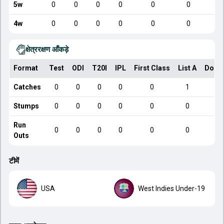
5w
0
0
0
0
0
0
4w
0
0
0
0
0
0
क्षेत्ररक्षण आँकड़े
Format
Test
ODI
T20I
IPL
First Class
List A
Dome
Catches
0
0
0
0
0
1
Stumps
0
0
0
0
0
0
Run
0
0
0
0
0
0
Outs
टीमें
USA
West Indies Under-19