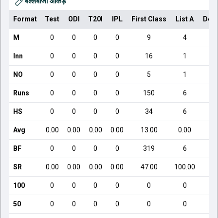
बल्लेबाजी आँकड़े
Format
Test
ODI
T20I
IPL
First Class
List A
Dom
M
0
0
0
0
9
4
Inn
0
0
0
0
16
1
NO
0
0
0
0
5
1
Runs
0
0
0
0
150
6
HS
0
0
0
0
34
6
Avg
0.00
0.00
0.00
0.00
13.00
0.00
BF
0
0
0
0
319
6
SR
0.00
0.00
0.00
0.00
47.00
100.00
100
0
0
0
0
0
0
50
0
0
0
0
0
0