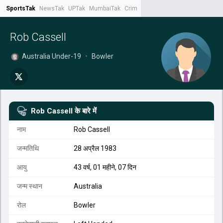
SportsTak
NewsTak
UPTak
MumbaiTak
CrimeTak
Lallantop
AstroTak
Tak.
Rob Cassell
Australia Under-19
•
Bowler
Rob Cassell
के बारे में
नाम
Rob Cassell
जन्मतिथि
28 अप्रैल 1983
आयु
43 वर्ष, 01 महीने, 07 दिन
जन्म स्थान
Australia
रोल
Bowler