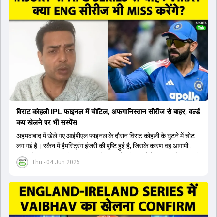
सैमसन भी बड़े दावेदार हैं, जिनका वनडे क्रिकेट में 56 से ज्यादा का औसत है।
यशस्वी जायसवाल को भी मौका मिल सकता है, हालांकि उनके बैटिंग ऑर्डर पर
विचार करना होगा। इसके अलावा 82 से ज्यादा की लिस्ट ए औसत वाले देवदत्त
पडिक्कल भी एक शानदार विकल्प हो सकते हैं। टीम मैनेजमेंट स्क्वाड में पहले से
मौजूद ईशान किशन को भी नंबर तीन पर खिलाने का फैसला कर सकती है।
विराट कोहली IPL फाइनल में चोटिल, अफगानिस्तान सीरीज से बाहर, वर्ल्ड
कप खेलने पर भी सस्पेंस
अहमदाबाद में खेले गए आईपीएल फाइनल के दौरान विराट कोहली के घुटने में चोट
लग गई है। स्कैन में हैमस्ट्रिंग इंजरी की पुष्टि हुई है, जिसके कारण वह आगामी
अफगानिस्तान सीरीज से बाहर हो गए हैं। इस चोट से उबरने में सामान्य तौर पर 4 से
Thu - 04 Jun 2026
12 हफ्ते का समय लग सकता है, और अगर सर्जरी की जरूरत पड़ी तो 3 से 5 महीने
भी लग सकते हैं। विराट कोहली अब रिहैब और असेसमेंट के लिए बेंगलुरु स्थित
सेंटर ऑफ एक्सीलेंस जाएंगे। इस गंभीर चोट के कारण 14 जुलाई से शुरू होने वाले
इंग्लैंड दौरे और आगामी वर्ल्ड कप में उनके खेलने पर सस्पेंस बन गया है। दूसरी
तरफ, आईपीएल में इम्पैक्ट प्लेयर के तौर पर खेलने वाले रोहित शर्मा को भी अभी तक