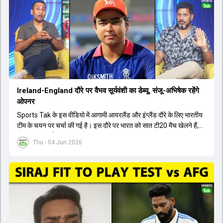
मेडिकल क्लीयरेंस नहीं मिली है। शनिवार को मुंबई में होने वाली चयन समिति की
बैठक में यह देखना अहम होगा कि क्या चयनकर्ता विराट कोहली को फिटनेस की शर्त
पर टीम में शामिल करते हैं या नहीं।
Ireland-England दौरे पर वैभव सूर्यवंशी का डेब्यू, संजू-अभिषेक रहेंगे
ओपनर
Sports Tak के इस वीडियो में आगामी आयरलैंड और इंग्लैंड दौरे के लिए भारतीय
टीम के चयन पर चर्चा की गई है। इस दौरे पर भारत को सात टी20 मैच खेलने हैं,
जिसमें वैभव सूर्यवंशी का टीम में चुना जाना और डेब्यू करना तय माना जा रहा है।
Thu - 04 Jun 2026
हालांकि, अभिषेक शर्मा और संजू सैमसन ही टीम के फर्स्ट चॉइस ओपनर बने रहेंगे,
क्योंकि दोनों ने वर्ल्ड कप में शानदार प्रदर्शन किया है। इसके अलावा ईशान किशन
नंबर तीन और श्रेयस अय्यर नंबर चार पर खेलेंगे। वहीं, रजत पाटीदार फिलहाल
टी20 टीम की योजना से बाहर हैं, लेकिन वह टेस्ट क्रिकेट में वापसी कर सकते हैं।