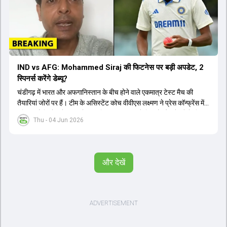
IND vs AFG: Mohammed Siraj की फिटनेस पर बड़ी अपडेट, 2
स्पिनर्स करेंगे डेब्यू?
चंडीगढ़ में भारत और अफगानिस्तान के बीच होने वाले एकमात्र टेस्ट मैच की
तैयारियां जोरों पर हैं। टीम के असिस्टेंट कोच वीवीएस लक्ष्मण ने प्रेस कॉन्फ्रेंस में
पुष्टि की है कि तेज गेंदबाज मोहम्मद सिराज पूरी तरह से फिट हैं और खेलने के लिए
Thu - 04 Jun 2026
उपलब्ध हैं। आईपीएल के दौरान लगी चोट के कारण उनके खेलने पर संदेह था,
लेकिन अब उन्हें फिटनेस क्लीयरेंस मिल गई है। इसके अलावा, दो नए स्पिनर्स मानव
सुथार और हर्ष दुबे को कुलदीप यादव और वाशिंगटन सुंदर के साथ प्लेइंग 11 में मौका
मिलने की प्रबल संभावना है। कप्तान शुभमन गिल विकेट की स्थिति को ध्यान में
और देखें
रखते हुए अंतिम 11 का फैसला करेंगे। टीम में यशस्वी जायसवाल, केएल राहुल,
ऋषभ पंत और ध्रुव जुरेल जैसे खिलाड़ी भी शामिल हैं। यह टेस्ट मैच विश्व टेस्ट
चैंपियनशिप चक्र का हिस्सा नहीं है, लेकिन भारतीय टीम के लिए काफी महत्वपूर्ण
है। अंत में फैंस के सवालों का जवाब देते हुए टी20 कप्तानी और हेड कोच गौतम
गंभीर से जुड़ी जानकारी भी साझा की गई।