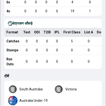
6s
0
0
0
0
4
0
4s
0
0
0
0
19
1
क्षेत्ररक्षण आँकड़े
Format
Test
ODI
T20I
IPL
First Class
List A
Dome
Catches
0
0
0
0
5
0
Stumps
0
0
0
0
0
0
Run
0
0
0
0
0
0
Outs
टीमें
South Australia
Victoria
Australia Under-19