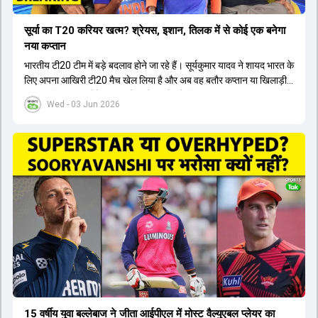
सूर्या का T20 करियर खत्म? श्रेयस, इशान, तिलक में से कोई एक बनेगा
नया कप्तान
भारतीय टी20 टीम में बड़े बदलाव होने जा रहे हैं। सूर्यकुमार यादव ने शायद भारत के
लिए अपना आखिरी टी20 मैच खेल लिया है और अब वह बतौर कप्तान या खिलाड़ी
टीम का हिस्सा नहीं होंगे। आयरलैंड और इंग्लैंड के खिलाफ आगामी टी20 सीरीज के
Wed - 03 Jun 2026
लिए नए कप्तान की तलाश जारी है। इस रेस में श्रेयस अय्यर सबसे आगे चल रहे
हैं। उनके अलावा ईशान किशन और तिलक वर्मा भी कप्तानी के दावेदार हैं। अक्षर
पटेल इस रेस में काफी पीछे हैं, जबकि संजू सैमसन और रजत पाटीदार कप्तानी की
दौड़ से बाहर हैं। आगामी सीरीज के लिए वैभव सूर्यवंशी को तीसरे ओपनर के तौर पर
टीम में शामिल किया जाएगा, जबकि अभिषेक शर्मा और संजू सैमसन पहली पसंद
होंगे। इसके अलावा नीतीश रेड्डी को बतौर ऑलराउंडर ज्यादा मौके मिलेंगे। अजीत
अगरकर की अगुवाई वाली चयन समिति और कोच गौतम गंभीर आगामी टी20 वर्ल्ड
कप और 2028 ओलंपिक के लिए लंबी अवधि का विजन लेकर चल रहे हैं।
15 वर्षीय युवा बल्लेबाज ने जीता आईपीएल में मोस्ट वैल्युएबल प्लेयर का