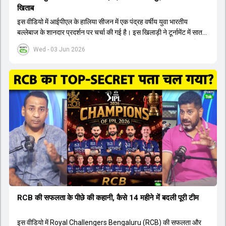
खिताब
इस वीडियो में आईपीएल के हालिया सीजन में एक पंद्रह वर्षीय युवा भारतीय
बल्लेबाज के शानदार प्रदर्शन पर चर्चा की गई है। इस खिलाड़ी ने टूर्नामेंट में सात
सौ छिहत्तर रन बनाकर ऑरेंज कैप और मोस्ट वैल्युएबल प्लेयर का खिताब अपने नाम
Wed - 03 Jun 2026
किया है। वीडियो में बताया गया है कि ऑस्ट्रेलियाई टीम के वर्तमान कप्तान और
इंग्लैंड टीम के पूर्व कप्तान ने इस युवा खिलाड़ी के खेल की सराहना की है।
ऑस्ट्रेलियाई कप्तान के अनुसार, शुरुआत में लोगों को इस खिलाड़ी के प्रदर्शन पर
संदेह था, लेकिन अब उसने खुद को एक बेहतरीन बल्लेबाज साबित कर दिया है जो
गेंद को बाउंड्री के काफी पार मारने की क्षमता रखता है। वहीं, इंग्लैंड के पूर्व कप्तान
ने कहा कि टूर्नामेंट जीतने वाली टीम के अलावा इस सीजन की सबसे बड़ी बात इस
युवा खिलाड़ी का प्रदर्शन रहा है, जिसे देखने के लिए स्टेडियम में भारी भीड़ उमड़ती
थी। शानदार प्रदर्शन के बाद इस युवा खिलाड़ी को श्रीलंका में होने वाली
त्रिकोणीय सीरीज के लिए इंडिया ए टीम में भी शामिल कर लिया गया है।
RCB की सफलता के पीछे की कहानी, कैसे 14 महीने में बदली पूरी टीम
इस वीडियो में Royal Challengers Bengaluru (RCB) की सफलता और