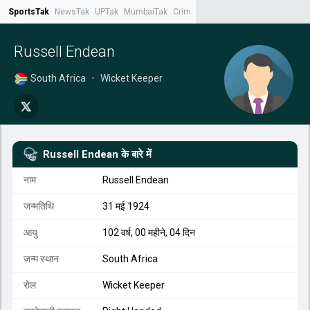
SportsTak
NewsTak
UPTak
MumbaiTak
CrimeTak
Lallantop
AstroTak
Tak.
Russell Endean
South Africa
•
Wicket Keeper
Russell Endean
के बारे में
नाम
Russell Endean
जन्मतिथि
31 मई 1924
आयु
102 वर्ष, 00 महीने, 04 दिन
जन्म स्थान
South Africa
रोल
Wicket Keeper