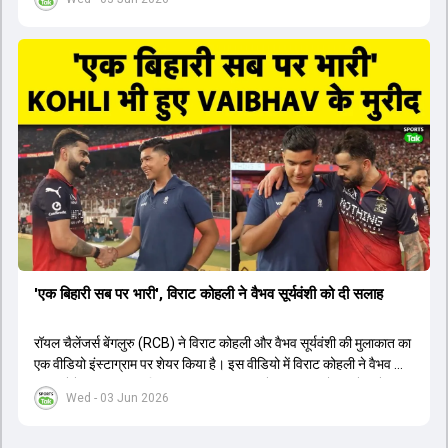
1426 छक्के लगे और 65 बार टीमों ने 200 से ज्यादा का स्कोर बनाया, जो एक
नया रिकॉर्ड है। एक युवा बल्लेबाज ने सबसे ज्यादा रन, छक्के और बेहतरीन
स्ट्राइक रेट के साथ मोस्ट वैल्युएबल प्लेयर का खिताब जीता। इसके अलावा पंजाब
और बेंगलुरु के प्रदर्शन के साथ-साथ लक्ष्य का पीछा करने वाली टीमों की सफलता
के आंकड़ों का भी विश्लेषण किया गया है।
'एक बिहारी सब पर भारी', विराट कोहली ने वैभव सूर्यवंशी को दी सलाह
रॉयल चैलेंजर्स बेंगलुरु (RCB) ने विराट कोहली और वैभव सूर्यवंशी की मुलाकात का
एक वीडियो इंस्टाग्राम पर शेयर किया है। इस वीडियो में विराट कोहली ने वैभव को
सलाह देते हुए कहा, 'एक बिहारी सब पर भारी। बस गेम खत्म।' कोहली ने उन्हें खुद
Wed - 03 Jun 2026
पर विश्वास रखने और नकारात्मक बातों पर ध्यान न देने की सलाह दी। आईपीएल
2026 में वैभव सूर्यवंशी ने 14 मैचों में 776 रन बनाकर ऑरेंज कैप और मोस्ट
वैल्यूएबल प्लेयर का खिताब जीता। अब वैभव इंडिया ए के लिए श्रीलंका में ट्राई