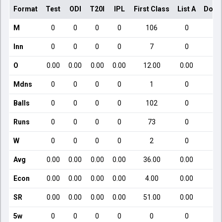
Format
Test
ODI
T20I
IPL
First Class
List A
Dome
M
0
0
0
0
106
0
Inn
0
0
0
0
7
0
O
0.00
0.00
0.00
0.00
12.00
0.00
Mdns
0
0
0
0
1
0
Balls
0
0
0
0
102
0
Runs
0
0
0
0
73
0
W
0
0
0
0
2
0
Avg
0.00
0.00
0.00
0.00
36.00
0.00
Econ
0.00
0.00
0.00
0.00
4.00
0.00
SR
0.00
0.00
0.00
0.00
51.00
0.00
5w
0
0
0
0
0
0