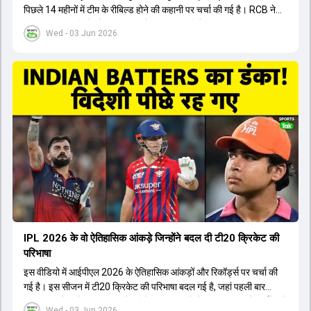
पिछले 14 महीनों में टीम के रीबिल्ड होने की कहानी पर चर्चा की गई है। RCB ने
अपनी पुरानी गलतियों को स्वीकार करते हुए एक नया रिसेट बटन दबाया। टीम
Wed - 03 Jun 2026
मैनेजमेंट में Mo Bobat, Andy Flower, Dinesh Karthik और एनालिस्ट
Freddie Wilde ने मिलकर ऑक्शन की बेहतरीन रणनीति बनाई। इसी रणनीति
के तहत Bhuvneshwar Kumar, Krunal Pandya और Rasikh Salam
जैसे भारतीय खिलाड़ियों को टीम में शामिल किया गया, जिन्होंने शानदार प्रदर्शन
किया। इसके अलावा, Virat Kohli की भूमिका में भी बदलाव देखा गया, जहां वह
अब टीम के युवा खिलाड़ियों के साथ ज्यादा जुड़े हुए नजर आते हैं। कप्तान Rajat
Patidar के नेतृत्व में टीम का कम्युनिकेशन बहुत स्पष्ट रहा है। एनालिस्ट से लेकर
मैनेजमेंट तक, सभी एक ही पेज पर रहते हैं, जिससे मैदान पर कोई कंफ्यूजन नहीं
होता। यही कारण है कि RCB ने लगातार सफलता हासिल की है।
IPL 2026 के वो ऐतिहासिक आंकड़े जिन्होंने बदल दी टी20 क्रिकेट की
परिभाषा
इस वीडियो में आईपीएल 2026 के ऐतिहासिक आंकड़ों और रिकॉर्ड्स पर चर्चा की
गई है। इस सीजन में टी20 क्रिकेट की परिभाषा बदल गई है, जहां पहली बार
भारतीय बल्लेबाजों का स्ट्राइक रेट विदेशी खिलाड़ियों से ज्यादा रहा। पूरे टूर्नामेंट में
Wed - 03 Jun 2026