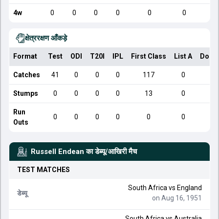
4w
0
0
0
0
0
0
क्षेत्ररक्षण आँकड़े
Format
Test
ODI
T20I
IPL
First Class
List A
Dome
Catches
41
0
0
0
117
0
Stumps
0
0
0
0
13
0
Run
0
0
0
0
0
0
Outs
Russell Endean
का डेब्यू/आखिरी मैच
TEST
MATCHES
South Africa
vs
England
डेब्यू
on Aug 16, 1951
South Africa
vs
Australia