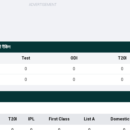
रैंकिंग
Test
ODI
T20I
0
0
0
0
0
0
T20I
IPL
First Class
List A
Domestic