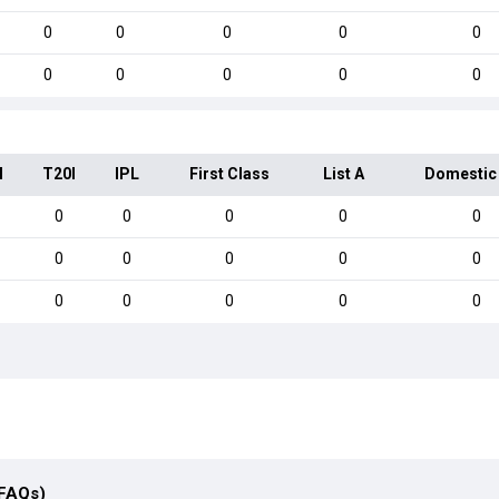
0
0
0
0
0
0
0
0
0
0
I
T20I
IPL
First Class
List A
Domestic
0
0
0
0
0
0
0
0
0
0
0
0
0
0
0
(FAQs)