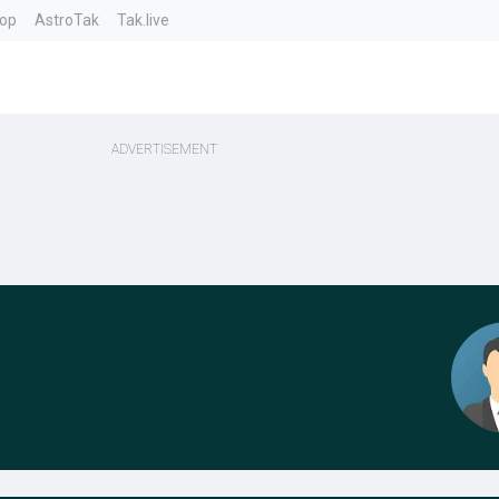
top
AstroTak
Tak.live