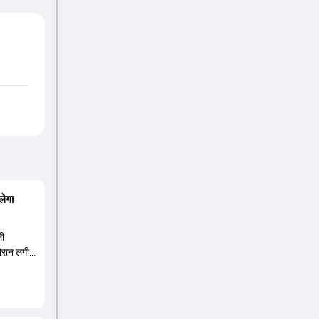
लेगा
ली
दौरान लगी
ंबर तीन पर
हली के
8 की लिस्ट
 वनडे