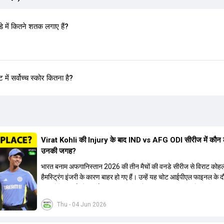
में कितने शतक लगाए हैं?
ं सर्वोच्च स्कोर कितना है?
Virat Kohli की Injury के बाद IND vs AFG ODI सीरीज में कौन 
उनकी जगह?
भारत बनाम अफगानिस्तान 2026 की तीन मैचों की वनडे सीरीज से विराट कोह
हैमस्ट्रिंग इंजरी के कारण बाहर हो गए हैं। उन्हें यह चोट आईपीएल फाइनल के 
थी। रोहित शर्मा और हार्दिक पांड्या की फिटनेस पर भी अभी सवाल हैं, इसलिए न
कोहली की जगह एक मजबूत विकल्प खोजना जरूरी है। इस वीडियो में विराट को
Thu - 04 Jun 2026
रिप्लेसमेंट के तौर पर कई दावेदारों पर चर्चा की गई है। रुतुराज गायकवाड़ 58.
ए औसत के साथ एक मजबूत विकल्प हैं। संजू सैमसन भी बड़े दावेदार हैं, जिनका