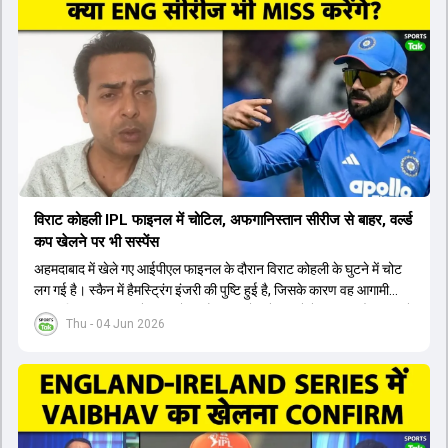
यशस्वी जायसवाल को भी मौका मिल सकता है, हालांकि उनके बैटिंग ऑर्डर पर
विचार करना होगा। इसके अलावा 82 से ज्यादा की लिस्ट ए औसत वाले देवदत्त
पडिक्कल भी एक शानदार विकल्प हो सकते हैं। टीम मैनेजमेंट स्क्वाड में पहले से
मौजूद ईशान किशन को भी नंबर तीन पर खिलाने का फैसला कर सकती है।
विराट कोहली IPL फाइनल में चोटिल, अफगानिस्तान सीरीज से बाहर, वर्ल्ड
कप खेलने पर भी सस्पेंस
अहमदाबाद में खेले गए आईपीएल फाइनल के दौरान विराट कोहली के घुटने में चोट
लग गई है। स्कैन में हैमस्ट्रिंग इंजरी की पुष्टि हुई है, जिसके कारण वह आगामी
अफगानिस्तान सीरीज से बाहर हो गए हैं। इस चोट से उबरने में सामान्य तौर पर 4 से
Thu - 04 Jun 2026
12 हफ्ते का समय लग सकता है, और अगर सर्जरी की जरूरत पड़ी तो 3 से 5 महीने
भी लग सकते हैं। विराट कोहली अब रिहैब और असेसमेंट के लिए बेंगलुरु स्थित
सेंटर ऑफ एक्सीलेंस जाएंगे। इस गंभीर चोट के कारण 14 जुलाई से शुरू होने वाले
इंग्लैंड दौरे और आगामी वर्ल्ड कप में उनके खेलने पर सस्पेंस बन गया है। दूसरी
तरफ, आईपीएल में इम्पैक्ट प्लेयर के तौर पर खेलने वाले रोहित शर्मा को भी अभी तक
मेडिकल क्लीयरेंस नहीं मिली है। शनिवार को मुंबई में होने वाली चयन समिति की