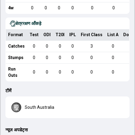
4w
0
0
0
0
0
0
क्षेत्ररक्षण आँकड़े
Format
Test
ODI
T20I
IPL
First Class
List A
Dome
Catches
0
0
0
0
3
0
Stumps
0
0
0
0
0
0
Run
0
0
0
0
0
0
Outs
टीमें
South Australia
न्यूज अपडेट्स