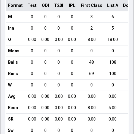
Format
Test
ODI
T20I
IPL
First Class
List A
Dome
M
0
0
0
0
3
6
Inn
0
0
0
0
2
5
O
0.00
0.00
0.00
0.00
8.00
18.00
Mdns
0
0
0
0
0
0
Balls
0
0
0
0
48
108
Runs
0
0
0
0
69
100
W
0
0
0
0
0
0
Avg
0.00
0.00
0.00
0.00
0.00
0.00
Econ
0.00
0.00
0.00
0.00
8.00
5.00
SR
0.00
0.00
0.00
0.00
0.00
0.00
5w
0
0
0
0
0
0