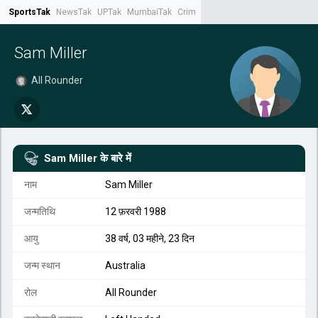
SportsTak
NewsTak
UPTak
MumbaiTak
CrimeTak
Lallantop
AstroTak
Tak.
Sam Miller
All Rounder
Sam Miller
के बारे में
नाम
Sam Miller
जन्मतिथि
12 फ़रवरी 1988
आयु
38 वर्ष, 03 महीने, 23 दिन
जन्म स्थान
Australia
रोल
All Rounder