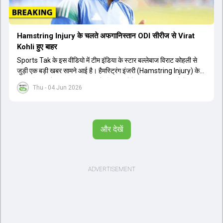
Hamstring Injury के चलते अफगानिस्तान ODI सीरीज से Virat
Kohli हुए बाहर
Sports Tak के इस वीडियो में टीम इंडिया के स्टार बल्लेबाज विराट कोहली से
जुड़ी एक बड़ी खबर सामने आई है। हैमस्ट्रिंग इंजरी (Hamstring Injury) के
कारण विराट कोहली अफगानिस्तान के खिलाफ होने वाली आगामी तीन मैचों की
Thu - 04 Jun 2026
वनडे सीरीज से बाहर हो गए हैं। भारत और अफगानिस्तान के बीच इस वनडे सीरीज
की शुरुआत 13 जून से एचपीसीए स्टेडियम (HPCA Stadium) में होनी थी।
इसके बाद सीरीज के बाकी दो मुकाबले 17 और 20 जून को खेले जाने थे। हाल ही में
खत्म हुए आईपीएल में शानदार प्रदर्शन करने वाले विराट कोहली का इस सीरीज से
और देखें
बाहर होना भारतीय फैंस के लिए एक बहुत बड़ा झटका है। यह वनडे सीरीज 2027
में होने वाले वर्ल्ड कप की तैयारियों के लिहाज से भी काफी अहम मानी जा रही थी।
फिलहाल यह स्पष्ट नहीं है कि विराट कोहली को इस हैमस्ट्रिंग इंजरी से पूरी तरह से
उबरने में कितना समय लगेगा और उनकी जगह टीम में किस खिलाड़ी को शामिल
किया जाएगा।