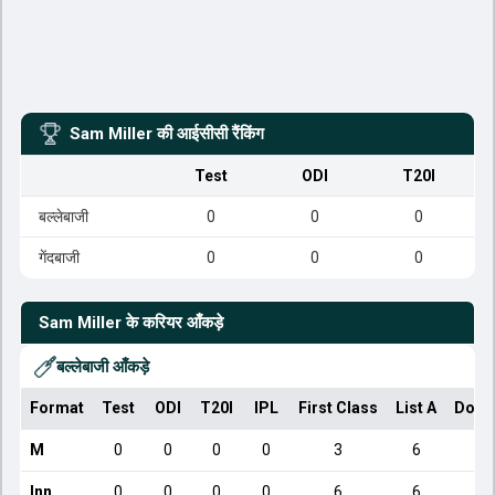
Sam Miller
की आईसीसी रैंकिंग
Test
ODI
T20I
बल्लेबाजी
0
0
0
गेंदबाजी
0
0
0
Sam Miller
के करियर आँकड़े
बल्लेबाजी आँकड़े
Format
Test
ODI
T20I
IPL
First Class
List A
Dome
M
0
0
0
0
3
6
Inn
0
0
0
0
6
6