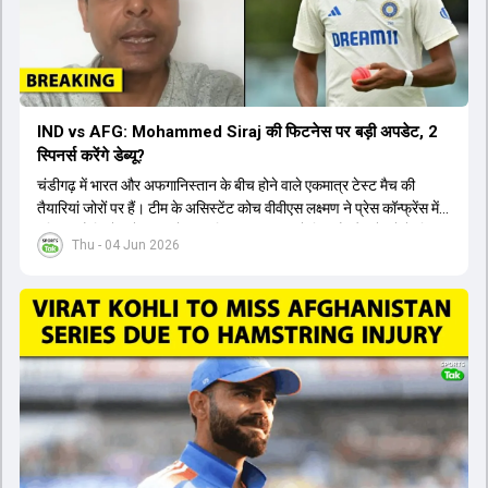
IND vs AFG: Mohammed Siraj की फिटनेस पर बड़ी अपडेट, 2
स्पिनर्स करेंगे डेब्यू?
चंडीगढ़ में भारत और अफगानिस्तान के बीच होने वाले एकमात्र टेस्ट मैच की
तैयारियां जोरों पर हैं। टीम के असिस्टेंट कोच वीवीएस लक्ष्मण ने प्रेस कॉन्फ्रेंस में
पुष्टि की है कि तेज गेंदबाज मोहम्मद सिराज पूरी तरह से फिट हैं और खेलने के लिए
Thu - 04 Jun 2026
उपलब्ध हैं। आईपीएल के दौरान लगी चोट के कारण उनके खेलने पर संदेह था,
लेकिन अब उन्हें फिटनेस क्लीयरेंस मिल गई है। इसके अलावा, दो नए स्पिनर्स मानव
सुथार और हर्ष दुबे को कुलदीप यादव और वाशिंगटन सुंदर के साथ प्लेइंग 11 में मौका
मिलने की प्रबल संभावना है। कप्तान शुभमन गिल विकेट की स्थिति को ध्यान में
रखते हुए अंतिम 11 का फैसला करेंगे। टीम में यशस्वी जायसवाल, केएल राहुल,
ऋषभ पंत और ध्रुव जुरेल जैसे खिलाड़ी भी शामिल हैं। यह टेस्ट मैच विश्व टेस्ट
चैंपियनशिप चक्र का हिस्सा नहीं है, लेकिन भारतीय टीम के लिए काफी महत्वपूर्ण
है। अंत में फैंस के सवालों का जवाब देते हुए टी20 कप्तानी और हेड कोच गौतम
गंभीर से जुड़ी जानकारी भी साझा की गई।