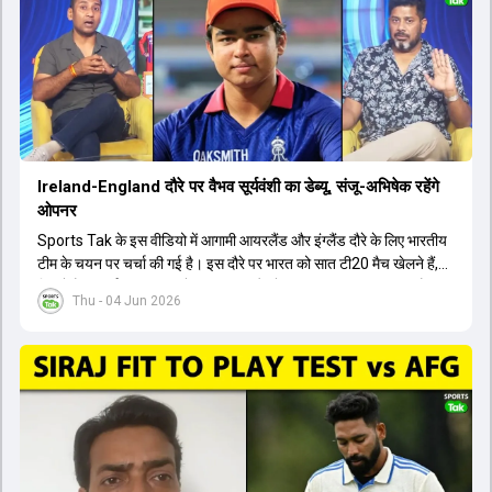
बैठक में यह देखना अहम होगा कि क्या चयनकर्ता विराट कोहली को फिटनेस की शर्त
पर टीम में शामिल करते हैं या नहीं।
Ireland-England दौरे पर वैभव सूर्यवंशी का डेब्यू, संजू-अभिषेक रहेंगे
ओपनर
Sports Tak के इस वीडियो में आगामी आयरलैंड और इंग्लैंड दौरे के लिए भारतीय
टीम के चयन पर चर्चा की गई है। इस दौरे पर भारत को सात टी20 मैच खेलने हैं,
जिसमें वैभव सूर्यवंशी का टीम में चुना जाना और डेब्यू करना तय माना जा रहा है।
Thu - 04 Jun 2026
हालांकि, अभिषेक शर्मा और संजू सैमसन ही टीम के फर्स्ट चॉइस ओपनर बने रहेंगे,
क्योंकि दोनों ने वर्ल्ड कप में शानदार प्रदर्शन किया है। इसके अलावा ईशान किशन
नंबर तीन और श्रेयस अय्यर नंबर चार पर खेलेंगे। वहीं, रजत पाटीदार फिलहाल
टी20 टीम की योजना से बाहर हैं, लेकिन वह टेस्ट क्रिकेट में वापसी कर सकते हैं।