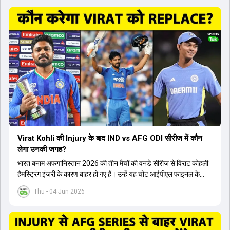
Virat Kohli की Injury के बाद IND vs AFG ODI सीरीज में कौन
लेगा उनकी जगह?
भारत बनाम अफगानिस्तान 2026 की तीन मैचों की वनडे सीरीज से विराट कोहली
हैमस्ट्रिंग इंजरी के कारण बाहर हो गए हैं। उन्हें यह चोट आईपीएल फाइनल के
दौरान लगी थी। रोहित शर्मा और हार्दिक पांड्या की फिटनेस पर भी अभी सवाल हैं,
Thu - 04 Jun 2026
इसलिए नंबर तीन पर कोहली की जगह एक मजबूत विकल्प खोजना जरूरी है। इस
वीडियो में विराट कोहली के रिप्लेसमेंट के तौर पर कई दावेदारों पर चर्चा की गई है।
रुतुराज गायकवाड़ 58.8 की लिस्ट ए औसत के साथ एक मजबूत विकल्प हैं। संजू
सैमसन भी बड़े दावेदार हैं, जिनका वनडे क्रिकेट में 56 से ज्यादा का औसत है।