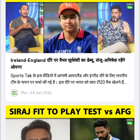
मेडिकल क्लीयरेंस नहीं मिली है। शनिवार को मुंबई में होने वाली चयन समिति की
बैठक में यह देखना अहम होगा कि क्या चयनकर्ता विराट कोहली को फिटनेस की शर्त
पर टीम में शामिल करते हैं या नहीं।
Ireland-England दौरे पर वैभव सूर्यवंशी का डेब्यू, संजू-अभिषेक रहेंगे
ओपनर
Sports Tak के इस वीडियो में आगामी आयरलैंड और इंग्लैंड दौरे के लिए भारतीय
टीम के चयन पर चर्चा की गई है। इस दौरे पर भारत को सात टी20 मैच खेलने हैं,
जिसमें वैभव सूर्यवंशी का टीम में चुना जाना और डेब्यू करना तय माना जा रहा है।
Thu - 04 Jun 2026
हालांकि, अभिषेक शर्मा और संजू सैमसन ही टीम के फर्स्ट चॉइस ओपनर बने रहेंगे,
क्योंकि दोनों ने वर्ल्ड कप में शानदार प्रदर्शन किया है। इसके अलावा ईशान किशन
नंबर तीन और श्रेयस अय्यर नंबर चार पर खेलेंगे। वहीं, रजत पाटीदार फिलहाल
टी20 टीम की योजना से बाहर हैं, लेकिन वह टेस्ट क्रिकेट में वापसी कर सकते हैं।