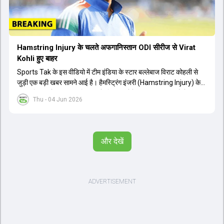
Hamstring Injury के चलते अफगानिस्तान ODI सीरीज से Virat
Kohli हुए बाहर
Sports Tak के इस वीडियो में टीम इंडिया के स्टार बल्लेबाज विराट कोहली से
जुड़ी एक बड़ी खबर सामने आई है। हैमस्ट्रिंग इंजरी (Hamstring Injury) के
कारण विराट कोहली अफगानिस्तान के खिलाफ होने वाली आगामी तीन मैचों की
Thu - 04 Jun 2026
वनडे सीरीज से बाहर हो गए हैं। भारत और अफगानिस्तान के बीच इस वनडे सीरीज
की शुरुआत 13 जून से एचपीसीए स्टेडियम (HPCA Stadium) में होनी थी।
इसके बाद सीरीज के बाकी दो मुकाबले 17 और 20 जून को खेले जाने थे। हाल ही में
खत्म हुए आईपीएल में शानदार प्रदर्शन करने वाले विराट कोहली का इस सीरीज से
और देखें
बाहर होना भारतीय फैंस के लिए एक बहुत बड़ा झटका है। यह वनडे सीरीज 2027
में होने वाले वर्ल्ड कप की तैयारियों के लिहाज से भी काफी अहम मानी जा रही थी।
फिलहाल यह स्पष्ट नहीं है कि विराट कोहली को इस हैमस्ट्रिंग इंजरी से पूरी तरह से
उबरने में कितना समय लगेगा और उनकी जगह टीम में किस खिलाड़ी को शामिल
किया जाएगा।