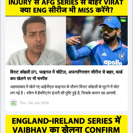
सैमसन भी बड़े दावेदार हैं, जिनका वनडे क्रिकेट में 56 से ज्यादा का औसत है।
यशस्वी जायसवाल को भी मौका मिल सकता है, हालांकि उनके बैटिंग ऑर्डर पर
विचार करना होगा। इसके अलावा 82 से ज्यादा की लिस्ट ए औसत वाले देवदत्त
पडिक्कल भी एक शानदार विकल्प हो सकते हैं। टीम मैनेजमेंट स्क्वाड में पहले से
मौजूद ईशान किशन को भी नंबर तीन पर खिलाने का फैसला कर सकती है।
विराट कोहली IPL फाइनल में चोटिल, अफगानिस्तान सीरीज से बाहर, वर्ल्ड
कप खेलने पर भी सस्पेंस
अहमदाबाद में खेले गए आईपीएल फाइनल के दौरान विराट कोहली के घुटने में चोट
लग गई है। स्कैन में हैमस्ट्रिंग इंजरी की पुष्टि हुई है, जिसके कारण वह आगामी
अफगानिस्तान सीरीज से बाहर हो गए हैं। इस चोट से उबरने में सामान्य तौर पर 4 से
Thu - 04 Jun 2026
12 हफ्ते का समय लग सकता है, और अगर सर्जरी की जरूरत पड़ी तो 3 से 5 महीने
भी लग सकते हैं। विराट कोहली अब रिहैब और असेसमेंट के लिए बेंगलुरु स्थित
सेंटर ऑफ एक्सीलेंस जाएंगे। इस गंभीर चोट के कारण 14 जुलाई से शुरू होने वाले
इंग्लैंड दौरे और आगामी वर्ल्ड कप में उनके खेलने पर सस्पेंस बन गया है। दूसरी
तरफ, आईपीएल में इम्पैक्ट प्लेयर के तौर पर खेलने वाले रोहित शर्मा को भी अभी तक