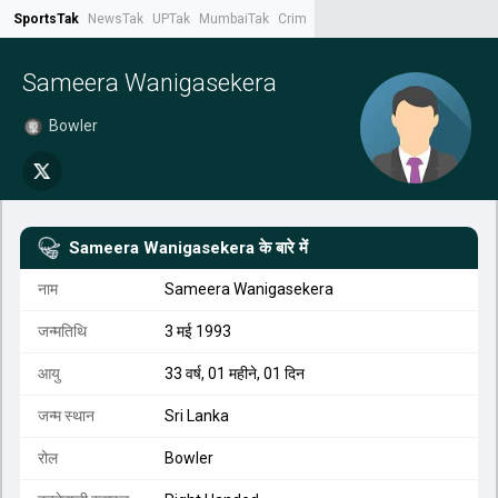
SportsTak
NewsTak
UPTak
MumbaiTak
CrimeTak
Lallantop
AstroTak
Tak.
Sameera Wanigasekera
Bowler
Sameera Wanigasekera
के बारे में
नाम
Sameera Wanigasekera
जन्मतिथि
3 मई 1993
आयु
33 वर्ष, 01 महीने, 01 दिन
जन्म स्थान
Sri Lanka
रोल
Bowler