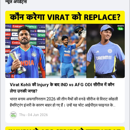
न्यूज अपडेट्स
Virat Kohli की Injury के बाद IND vs AFG ODI सीरीज में कौन
लेगा उनकी जगह?
भारत बनाम अफगानिस्तान 2026 की तीन मैचों की वनडे सीरीज से विराट कोहली
हैमस्ट्रिंग इंजरी के कारण बाहर हो गए हैं। उन्हें यह चोट आईपीएल फाइनल के
दौरान लगी थी। रोहित शर्मा और हार्दिक पांड्या की फिटनेस पर भी अभी सवाल हैं,
Thu - 04 Jun 2026
इसलिए नंबर तीन पर कोहली की जगह एक मजबूत विकल्प खोजना जरूरी है। इस
वीडियो में विराट कोहली के रिप्लेसमेंट के तौर पर कई दावेदारों पर चर्चा की गई है।
रुतुराज गायकवाड़ 58.8 की लिस्ट ए औसत के साथ एक मजबूत विकल्प हैं। संजू