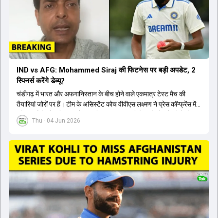
IND vs AFG: Mohammed Siraj की फिटनेस पर बड़ी अपडेट, 2
स्पिनर्स करेंगे डेब्यू?
चंडीगढ़ में भारत और अफगानिस्तान के बीच होने वाले एकमात्र टेस्ट मैच की
तैयारियां जोरों पर हैं। टीम के असिस्टेंट कोच वीवीएस लक्ष्मण ने प्रेस कॉन्फ्रेंस में
पुष्टि की है कि तेज गेंदबाज मोहम्मद सिराज पूरी तरह से फिट हैं और खेलने के लिए
Thu - 04 Jun 2026
उपलब्ध हैं। आईपीएल के दौरान लगी चोट के कारण उनके खेलने पर संदेह था,
लेकिन अब उन्हें फिटनेस क्लीयरेंस मिल गई है। इसके अलावा, दो नए स्पिनर्स मानव
सुथार और हर्ष दुबे को कुलदीप यादव और वाशिंगटन सुंदर के साथ प्लेइंग 11 में मौका
मिलने की प्रबल संभावना है। कप्तान शुभमन गिल विकेट की स्थिति को ध्यान में
रखते हुए अंतिम 11 का फैसला करेंगे। टीम में यशस्वी जायसवाल, केएल राहुल,
ऋषभ पंत और ध्रुव जुरेल जैसे खिलाड़ी भी शामिल हैं। यह टेस्ट मैच विश्व टेस्ट
चैंपियनशिप चक्र का हिस्सा नहीं है, लेकिन भारतीय टीम के लिए काफी महत्वपूर्ण
है। अंत में फैंस के सवालों का जवाब देते हुए टी20 कप्तानी और हेड कोच गौतम
गंभीर से जुड़ी जानकारी भी साझा की गई।