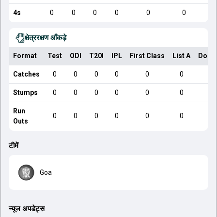
4s
0
0
0
0
0
0
क्षेत्ररक्षण आँकड़े
Format
Test
ODI
T20I
IPL
First Class
List A
Dome
Catches
0
0
0
0
0
0
Stumps
0
0
0
0
0
0
Run
0
0
0
0
0
0
Outs
टीमें
Goa
न्यूज अपडेट्स