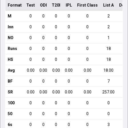
Format
Test
ODI
T20I
IPL
First Class
List A
Dom
M
0
0
0
0
0
2
Inn
0
0
0
0
0
2
NO
0
0
0
0
0
1
Runs
0
0
0
0
0
18
HS
0
0
0
0
0
18
Avg
0.00
0.00
0.00
0.00
0.00
18.00
BF
0
0
0
0
0
7
SR
0.00
0.00
0.00
0.00
0.00
257.00
100
0
0
0
0
0
0
50
0
0
0
0
0
0
6s
0
0
0
0
0
3