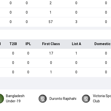
0
0
2
0
0
0
0
1
0
0
0
0
57
3
0
I
T20I
IPL
First Class
List A
Domestic
0
0
17
1
0
0
0
0
0
0
0
0
1
0
0
Bangladesh
Victoria Sp
Duronto Rajshahi
Under-19
Club