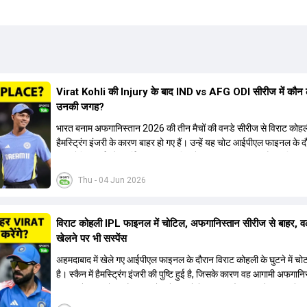
Virat Kohli की Injury के बाद IND vs AFG ODI सीरीज में कौन 
उनकी जगह?
भारत बनाम अफगानिस्तान 2026 की तीन मैचों की वनडे सीरीज से विराट कोह
हैमस्ट्रिंग इंजरी के कारण बाहर हो गए हैं। उन्हें यह चोट आईपीएल फाइनल के 
थी। रोहित शर्मा और हार्दिक पांड्या की फिटनेस पर भी अभी सवाल हैं, इसलिए न
कोहली की जगह एक मजबूत विकल्प खोजना जरूरी है। इस वीडियो में विराट को
Thu - 04 Jun 2026
रिप्लेसमेंट के तौर पर कई दावेदारों पर चर्चा की गई है। रुतुराज गायकवाड़ 58.
ए औसत के साथ एक मजबूत विकल्प हैं। संजू सैमसन भी बड़े दावेदार हैं, जिनका
क्रिकेट में 56 से ज्यादा का औसत है। यशस्वी जायसवाल को भी मौका मिल सकत
विराट कोहली IPL फाइनल में चोटिल, अफगानिस्तान सीरीज से बाहर, वर्
हालांकि उनके बैटिंग ऑर्डर पर विचार करना होगा। इसके अलावा 82 से ज्यादा क
खेलने पर भी सस्पेंस
औसत वाले देवदत्त पडिक्कल भी एक शानदार विकल्प हो सकते हैं। टीम मैनेजमेंट स
पहले से मौजूद ईशान किशन को भी नंबर तीन पर खिलाने का फैसला कर सकती 
अहमदाबाद में खेले गए आईपीएल फाइनल के दौरान विराट कोहली के घुटने में च
है। स्कैन में हैमस्ट्रिंग इंजरी की पुष्टि हुई है, जिसके कारण वह आगामी अफगानि
सीरीज से बाहर हो गए हैं। इस चोट से उबरने में सामान्य तौर पर 4 से 12 हफ्ते
सकता है, और अगर सर्जरी की जरूरत पड़ी तो 3 से 5 महीने भी लग सकते हैं। व