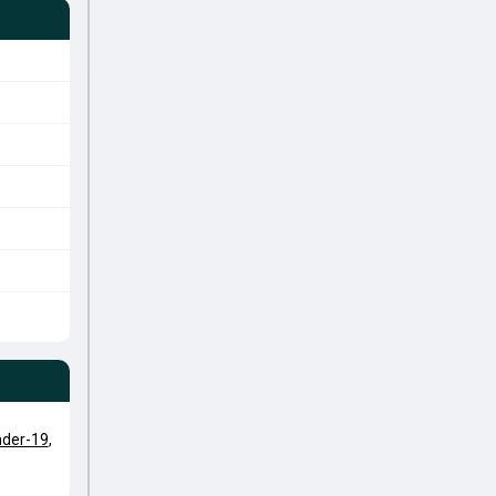
der-19
,