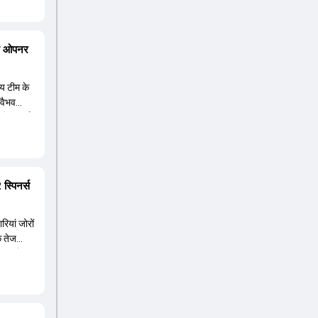
ंगे। इस
प में उनके
र खेलने
ंगे ओपनर
 में होने
कोहली को
ीय टीम के
 वैभव
िषेक शर्मा
प में
्यर नंबर
 लेकिन वह
्पिनर्स
ियां जोरों
कि तेज
पीएल के
लीयरेंस
 यादव और
न शुभमन
 यशस्वी