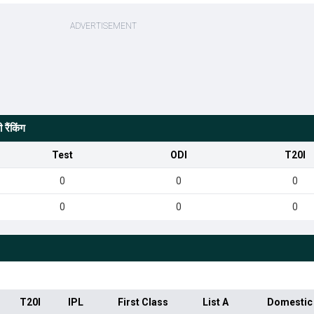
रैंकिंग
Test
ODI
T20I
0
0
0
0
0
0
T20I
IPL
First Class
List A
Domestic