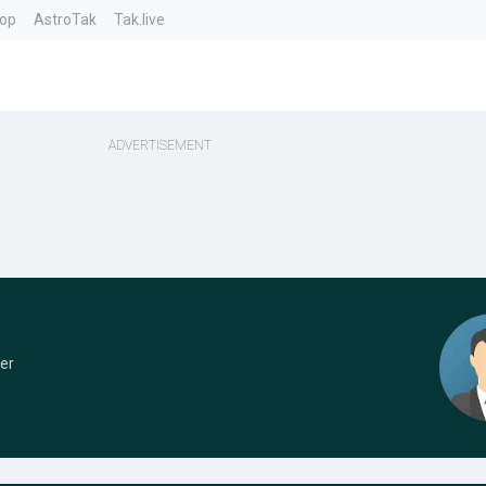
top
AstroTak
Tak.live
er