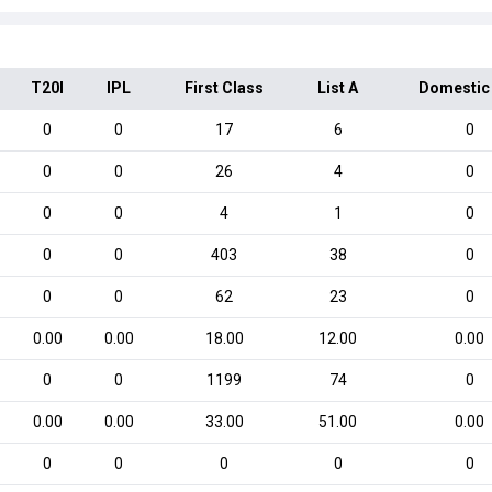
T20I
IPL
First Class
List A
Domestic
0
0
17
6
0
0
0
26
4
0
0
0
4
1
0
0
0
403
38
0
0
0
62
23
0
0.00
0.00
18.00
12.00
0.00
0
0
1199
74
0
0.00
0.00
33.00
51.00
0.00
0
0
0
0
0