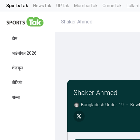
SportsTak
NewsTak
UPTak
MumbaiTak
CrimeTak
Lallan
Shaker Ahmed
होम
आईपीएल 2026
शेड्यूल
वीडियो
Shaker Ahmed
पोल्स
Bangladesh Under-19
•
Bowl