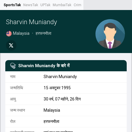
SportsTak
NewsTak
UPTak
MumbaiTak
CrimeTak
Lallantop
AstroTak
Tak.
Sharvin Muniandy
Malaysia
•
हरफनमौला
Sharvin Muniandy
के बारे में
नाम
Sharvin Muniandy
जन्मतिथि
15 अक्टूबर 1995
आयु
30 वर्ष, 07 महीने, 26 दिन
जन्म स्थान
Malaysia
रोल
हरफनमौला