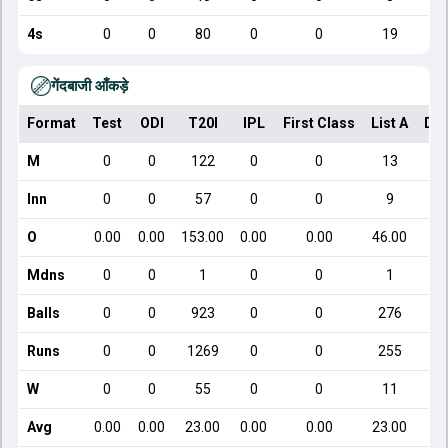
4s
0
0
80
0
0
19
गेंदबाजी आँकड़े
Format
Test
ODI
T20I
IPL
First Class
List A
Dom
M
0
0
122
0
0
13
Inn
0
0
57
0
0
9
O
0.00
0.00
153.00
0.00
0.00
46.00
Mdns
0
0
1
0
0
1
Balls
0
0
923
0
0
276
Runs
0
0
1269
0
0
255
W
0
0
55
0
0
11
Avg
0.00
0.00
23.00
0.00
0.00
23.00