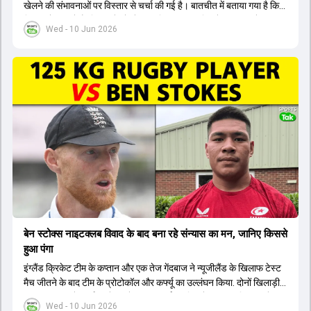
खेलने की संभावनाओं पर विस्तार से चर्चा की गई है। बातचीत में बताया गया है कि
विराट कोहली को हैमस्ट्रिंग में सोरनेस की शिकायत थी, जिसके कारण उन्हें आराम
Wed - 10 Jun 2026
की सलाह दी गई। वहीं, रोहित शर्मा को 14-15 अप्रैल के आसपास मुंबई इंडियंस
के लिए खेलते हुए चोट लगी थी, लेकिन उसकी विस्तृत जानकारी साझा नहीं की गई।
चर्चा के दौरान यह भी कहा गया कि अफगानिस्तान के खिलाफ सीरीज से वर्ल्ड कप
की तैयारी शुरू हो गई है। विराट कोहली को यह स्पष्ट कर दिया गया है कि वह टीम
की योजनाओं का हिस्सा हैं, क्योंकि उनकी फिटनेस अच्छी है। दूसरी ओर, रोहित
शर्मा के लिए उम्र, फिटनेस और फॉर्म जैसे मापदंडों को ध्यान में रखते हुए आगे का
फैसला लिया जाएगा।
बेन स्टोक्स नाइटक्लब विवाद के बाद बना रहे संन्यास का मन, जानिए किससे
हुआ पंगा
इंग्लैंड क्रिकेट टीम के कप्तान और एक तेज गेंदबाज ने न्यूजीलैंड के खिलाफ टेस्ट
मैच जीतने के बाद टीम के प्रोटोकॉल और कर्फ्यू का उल्लंघन किया. दोनों खिलाड़ी
एक नाइटक्लब में पार्टी करने गए थे, जहां वीआईपी एरिया में एक रग्बी खिलाड़ी के
Wed - 10 Jun 2026