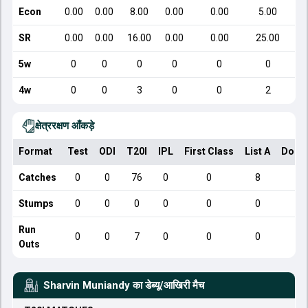
Econ
0.00
0.00
8.00
0.00
0.00
5.00
SR
0.00
0.00
16.00
0.00
0.00
25.00
5w
0
0
0
0
0
0
4w
0
0
3
0
0
2
क्षेत्ररक्षण आँकड़े
Format
Test
ODI
T20I
IPL
First Class
List A
Dome
Catches
0
0
76
0
0
8
Stumps
0
0
0
0
0
0
Run
0
0
7
0
0
0
Outs
Sharvin Muniandy
का डेब्यू/आखिरी मैच