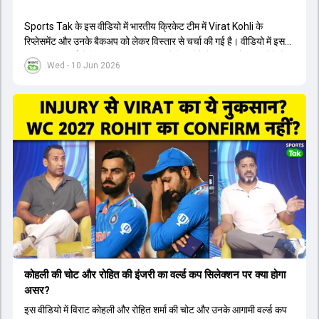
Sports Tak के इस वीडियो में भारतीय क्रिकेट टीम में Virat Kohli के
रिप्लेसमेंट और उनके बैकअप को लेकर विस्तार से चर्चा की गई है। वीडियो में इस
बात पर बहस हुई है कि अगर Virat Kohli चोटिल होते हैं या टीम से बाहर होते हैं,
Wed - 10 Jun 2026
तो नंबर 3 पर उनकी जगह कौन लेगा। चर्चा में Yashasvi Jaiswal, Ishan
Kishan और Ruturaj Gaikwad के नामों पर विचार किया गया है। पैनल का
मानना है कि Jaiswal एक ओपनर हैं, इसलिए नंबर 3 के लिए Ishan Kishan या
Ruturaj Gaikwad बेहतर विकल्प हो सकते हैं। इसके अलावा, Rohit
Sharma की फॉर्म और फिटनेस को उनकी उम्र के हिसाब से जज करने पर भी
बात की गई है। वीडियो में यह भी बताया गया है कि फिलहाल टीम में KL Rahul और
Dhruv Jurel के रूप में दो विकेटकीपर मौजूद हैं, इसलिए Ishan Kishan को
दूसरे विकेटकीपर के तौर पर नहीं देखा जा रहा है। अंत में यह निष्कर्ष निकाला गया है
कि मौजूदा टीम में फिलहाल Virat Kohli का कोई स्थायी रिप्लेसमेंट नहीं है।
कोहली की चोट और रोहित की इंजरी का वर्ल्ड कप सिलेक्शन पर क्या होगा
असर?
इस वीडियो में विराट कोहली और रोहित शर्मा की चोट और उनके आगामी वर्ल्ड कप