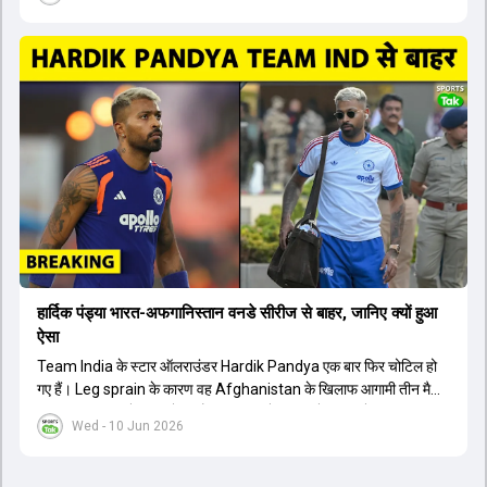
साथ उनकी झड़प हो गई. रग्बी खिलाड़ी ने मुक्का मारने की कोशिश की, जिससे
सुरक्षाकर्मी को गंभीर चोट आई और उसे टांके लगाने पड़े. इस घटना के बाद क्रिकेट
बोर्ड ने मामले की जांच शुरू कर दी है और दोनों खिलाड़ियों पर कड़ी कार्रवाई हो
सकती है, जिससे कप्तान की कप्तानी भी जा सकती है.
हार्दिक पंड्या भारत-अफगानिस्तान वनडे सीरीज से बाहर, जानिए क्यों हुआ
ऐसा
Team India के स्टार ऑलराउंडर Hardik Pandya एक बार फिर चोटिल हो
गए हैं। Leg sprain के कारण वह Afghanistan के खिलाफ आगामी तीन मैचों
की ODI series से बाहर हो गए हैं। Hardik ने हाल ही में BCCI के Center of
Wed - 10 Jun 2026
Excellence में अपनी फिटनेस हासिल की थी, लेकिन अब उन्हें अगले दो हफ्ते
फिर से वहां बिताने पड़ सकते हैं। Afghanistan के खिलाफ पहला वनडे मैच 13
तारीख को Dharamshala में खेला जाना है। इस सीरीज के लिए Shubman