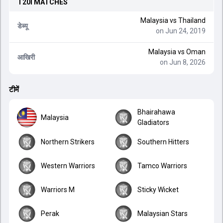
T20I
MATCHES
Malaysia
vs
Thailand
डेब्यू
on Jun 24, 2019
Malaysia
vs
Oman
आखिरी
on Jun 8, 2026
टीमें
Bhairahawa
Malaysia
Gladiators
Northern Strikers
Southern Hitters
Western Warriors
Tamco Warriors
Warriors M
Sticky Wicket
Perak
Malaysian Stars