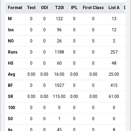
Format
Test
ODI
T20I
IPL
First Class
List A
Dom
M
0
0
122
0
0
13
Inn
0
0
96
0
0
12
NO
0
0
26
0
0
2
Runs
0
0
1188
0
0
257
HS
0
0
60
0
0
48
Avg
0.00
0.00
16.00
0.00
0.00
25.00
BF
0
0
1027
0
0
415
SR
0.00
0.00
115.00
0.00
0.00
61.00
100
0
0
0
0
0
0
50
0
0
1
0
0
0
6s
0
0
45
0
0
8