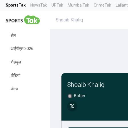
SportsTak
NewsTak
UPTak
MumbaiTak
CrimeTak
Lallan
Shoaib Khaliq
होम
आईपीएल 2026
शेड्यूल
वीडियो
Shoaib Khaliq
पोल्स
Batter