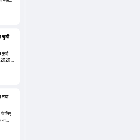
से बड़ी
चुप्पी
 मुंबई
 2020 में
ा नया
त के लिए
म का
 नए कप्तान
ावा ईशान
े हैं,