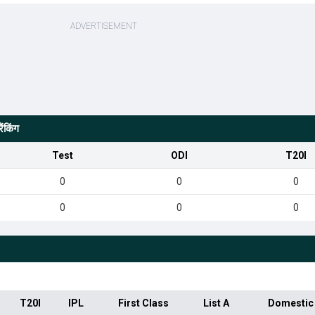
ंकिंग
Test
ODI
T20I
0
0
0
0
0
0
T20I
IPL
First Class
List A
Domestic