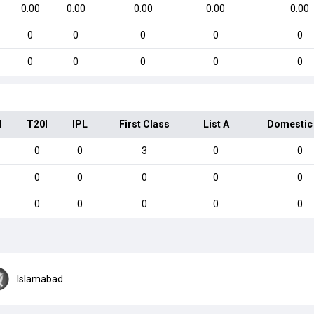
0.00
0.00
0.00
0.00
0.00
0
0
0
0
0
0
0
0
0
0
I
T20I
IPL
First Class
List A
Domestic
0
0
3
0
0
0
0
0
0
0
0
0
0
0
0
Islamabad