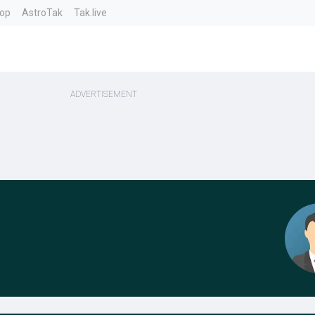
top
AstroTak
Tak.live