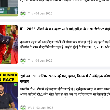
शुरुआत रिकॉर्ड-तोड़ अंदाज में की और महिला T20I में संयुक्त रूप से दूसरी सब
जीत दर्ज की.
Thu - 04 Jun 2026
IPL 2026 जीतने के बाद क्रुणाल ने भाई हार्द‍िक के साथ र‍िश्ते पर तोड़ी 
क्रुणाल पंड्या की आईपीएल ट्रॉफी की संख्या अब पांच हो गई है. वह इससे पहले
इंडियंस के साथ भी ट्रॉफी जीत चुके हैं. उन्होंने मुंबई के लिए 2017, 2019 और
ट्रॉफी जीती थी.
Thu - 04 Jun 2026
सूर्या का T20 करियर खत्म? श्रेयस, इशान, तिलक में से कोई एक बनेग
कप्तान
भारतीय टी20 टीम में बड़े बदलाव होने जा रहे हैं। सूर्यकुमार यादव ने शायद भार
अपना आखिरी टी20 मैच खेल लिया है और अब वह बतौर कप्तान या खिलाड़ी टी
हिस्सा नहीं होंगे। आयरलैंड और इंग्लैंड के खिलाफ आगामी टी20 सीरीज के लिए
की तलाश जारी है। इस रेस में श्रेयस अय्यर सबसे आगे चल रहे हैं। उनके अल
Wed - 03 Jun 2026
किशन और तिलक वर्मा भी कप्तानी के दावेदार हैं। अक्षर पटेल इस रेस में काफी पीछ