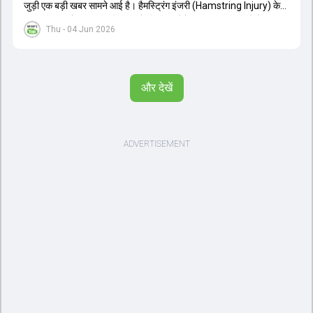
जुड़ी एक बड़ी खबर सामने आई है। हैमस्ट्रिंग इंजरी (Hamstring Injury) के
कारण विराट कोहली अफगानिस्तान के खिलाफ होने वाली आगामी तीन मैचों की
Thu - 04 Jun 2026
वनडे सीरीज से बाहर हो गए हैं। भारत और अफगानिस्तान के बीच इस वनडे सीरीज
की शुरुआत 13 जून से एचपीसीए स्टेडियम (HPCA Stadium) में होनी थी।
इसके बाद सीरीज के बाकी दो मुकाबले 17 और 20 जून को खेले जाने थे। हाल ही में
खत्म हुए आईपीएल में शानदार प्रदर्शन करने वाले विराट कोहली का इस सीरीज से
और देखें
बाहर होना भारतीय फैंस के लिए एक बहुत बड़ा झटका है। यह वनडे सीरीज 2027
में होने वाले वर्ल्ड कप की तैयारियों के लिहाज से भी काफी अहम मानी जा रही थी।
फिलहाल यह स्पष्ट नहीं है कि विराट कोहली को इस हैमस्ट्रिंग इंजरी से पूरी तरह से
उबरने में कितना समय लगेगा और उनकी जगह टीम में किस खिलाड़ी को शामिल
किया जाएगा।