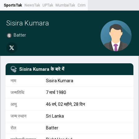
SportsTak
NewsTak
UPTak
MumbaiTak
CrimeTak
Lallantop
AstroTak
Tak.
Sisira Kumara
Batter
Sisira Kumara
के बारे में
नाम
Sisira Kumara
जन्मतिथि
7 मार्च 1980
आयु
46 वर्ष, 02 महीने, 28 दिन
जन्म स्थान
Sri Lanka
रोल
Batter