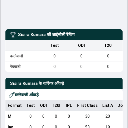
Sisira Kumara
की आईसीसी रैंकिंग
Test
ODI
T20I
बल्लेबाजी
0
0
0
गेंदबाजी
0
0
0
Sisira Kumara
के करियर आँकड़े
बल्लेबाजी आँकड़े
Format
Test
ODI
T20I
IPL
First Class
List A
Dome
M
0
0
0
0
30
20
Inn
0
0
0
0
53
19