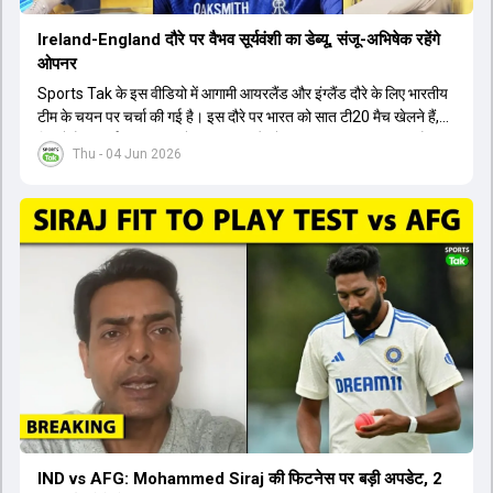
Ireland-England दौरे पर वैभव सूर्यवंशी का डेब्यू, संजू-अभिषेक रहेंगे
ओपनर
Sports Tak के इस वीडियो में आगामी आयरलैंड और इंग्लैंड दौरे के लिए भारतीय
टीम के चयन पर चर्चा की गई है। इस दौरे पर भारत को सात टी20 मैच खेलने हैं,
जिसमें वैभव सूर्यवंशी का टीम में चुना जाना और डेब्यू करना तय माना जा रहा है।
Thu - 04 Jun 2026
हालांकि, अभिषेक शर्मा और संजू सैमसन ही टीम के फर्स्ट चॉइस ओपनर बने रहेंगे,
क्योंकि दोनों ने वर्ल्ड कप में शानदार प्रदर्शन किया है। इसके अलावा ईशान किशन
नंबर तीन और श्रेयस अय्यर नंबर चार पर खेलेंगे। वहीं, रजत पाटीदार फिलहाल
टी20 टीम की योजना से बाहर हैं, लेकिन वह टेस्ट क्रिकेट में वापसी कर सकते हैं।
IND vs AFG: Mohammed Siraj की फिटनेस पर बड़ी अपडेट, 2