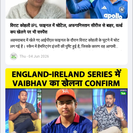
विराट कोहली IPL फाइनल में चोटिल, अफगानिस्तान सीरीज से बाहर, वर्ल्ड
कप खेलने पर भी सस्पेंस
अहमदाबाद में खेले गए आईपीएल फाइनल के दौरान विराट कोहली के घुटने में चोट
लग गई है। स्कैन में हैमस्ट्रिंग इंजरी की पुष्टि हुई है, जिसके कारण वह आगामी
अफगानिस्तान सीरीज से बाहर हो गए हैं। इस चोट से उबरने में सामान्य तौर पर 4 से
Thu - 04 Jun 2026
12 हफ्ते का समय लग सकता है, और अगर सर्जरी की जरूरत पड़ी तो 3 से 5 महीने
भी लग सकते हैं। विराट कोहली अब रिहैब और असेसमेंट के लिए बेंगलुरु स्थित
सेंटर ऑफ एक्सीलेंस जाएंगे। इस गंभीर चोट के कारण 14 जुलाई से शुरू होने वाले
इंग्लैंड दौरे और आगामी वर्ल्ड कप में उनके खेलने पर सस्पेंस बन गया है। दूसरी
तरफ, आईपीएल में इम्पैक्ट प्लेयर के तौर पर खेलने वाले रोहित शर्मा को भी अभी तक
मेडिकल क्लीयरेंस नहीं मिली है। शनिवार को मुंबई में होने वाली चयन समिति की
बैठक में यह देखना अहम होगा कि क्या चयनकर्ता विराट कोहली को फिटनेस की शर्त
पर टीम में शामिल करते हैं या नहीं।