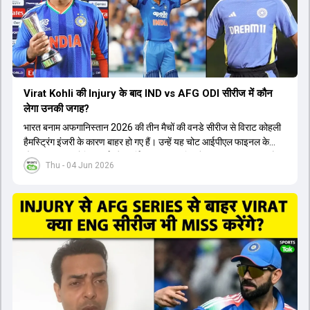
Virat Kohli की Injury के बाद IND vs AFG ODI सीरीज में कौन
लेगा उनकी जगह?
भारत बनाम अफगानिस्तान 2026 की तीन मैचों की वनडे सीरीज से विराट कोहली
हैमस्ट्रिंग इंजरी के कारण बाहर हो गए हैं। उन्हें यह चोट आईपीएल फाइनल के
दौरान लगी थी। रोहित शर्मा और हार्दिक पांड्या की फिटनेस पर भी अभी सवाल हैं,
Thu - 04 Jun 2026
इसलिए नंबर तीन पर कोहली की जगह एक मजबूत विकल्प खोजना जरूरी है। इस
वीडियो में विराट कोहली के रिप्लेसमेंट के तौर पर कई दावेदारों पर चर्चा की गई है।
रुतुराज गायकवाड़ 58.8 की लिस्ट ए औसत के साथ एक मजबूत विकल्प हैं। संजू
सैमसन भी बड़े दावेदार हैं, जिनका वनडे क्रिकेट में 56 से ज्यादा का औसत है।
यशस्वी जायसवाल को भी मौका मिल सकता है, हालांकि उनके बैटिंग ऑर्डर पर
विचार करना होगा। इसके अलावा 82 से ज्यादा की लिस्ट ए औसत वाले देवदत्त
पडिक्कल भी एक शानदार विकल्प हो सकते हैं। टीम मैनेजमेंट स्क्वाड में पहले से
मौजूद ईशान किशन को भी नंबर तीन पर खिलाने का फैसला कर सकती है।