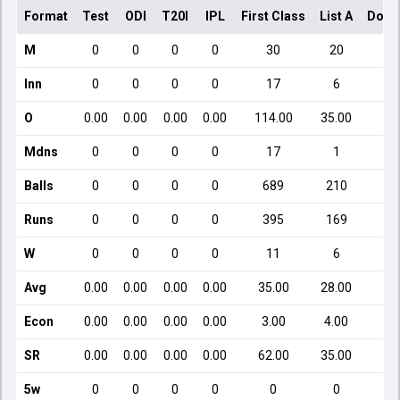
Format
Test
ODI
T20I
IPL
First Class
List A
Dome
M
0
0
0
0
30
20
Inn
0
0
0
0
17
6
O
0.00
0.00
0.00
0.00
114.00
35.00
Mdns
0
0
0
0
17
1
Balls
0
0
0
0
689
210
Runs
0
0
0
0
395
169
W
0
0
0
0
11
6
Avg
0.00
0.00
0.00
0.00
35.00
28.00
Econ
0.00
0.00
0.00
0.00
3.00
4.00
SR
0.00
0.00
0.00
0.00
62.00
35.00
5w
0
0
0
0
0
0