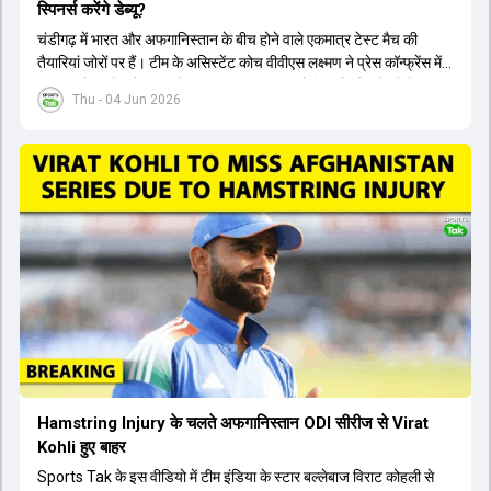
स्पिनर्स करेंगे डेब्यू?
चंडीगढ़ में भारत और अफगानिस्तान के बीच होने वाले एकमात्र टेस्ट मैच की
तैयारियां जोरों पर हैं। टीम के असिस्टेंट कोच वीवीएस लक्ष्मण ने प्रेस कॉन्फ्रेंस में
पुष्टि की है कि तेज गेंदबाज मोहम्मद सिराज पूरी तरह से फिट हैं और खेलने के लिए
Thu - 04 Jun 2026
उपलब्ध हैं। आईपीएल के दौरान लगी चोट के कारण उनके खेलने पर संदेह था,
लेकिन अब उन्हें फिटनेस क्लीयरेंस मिल गई है। इसके अलावा, दो नए स्पिनर्स मानव
सुथार और हर्ष दुबे को कुलदीप यादव और वाशिंगटन सुंदर के साथ प्लेइंग 11 में मौका
मिलने की प्रबल संभावना है। कप्तान शुभमन गिल विकेट की स्थिति को ध्यान में
रखते हुए अंतिम 11 का फैसला करेंगे। टीम में यशस्वी जायसवाल, केएल राहुल,
ऋषभ पंत और ध्रुव जुरेल जैसे खिलाड़ी भी शामिल हैं। यह टेस्ट मैच विश्व टेस्ट
चैंपियनशिप चक्र का हिस्सा नहीं है, लेकिन भारतीय टीम के लिए काफी महत्वपूर्ण
है। अंत में फैंस के सवालों का जवाब देते हुए टी20 कप्तानी और हेड कोच गौतम
गंभीर से जुड़ी जानकारी भी साझा की गई।
Hamstring Injury के चलते अफगानिस्तान ODI सीरीज से Virat
Kohli हुए बाहर
Sports Tak के इस वीडियो में टीम इंडिया के स्टार बल्लेबाज विराट कोहली से