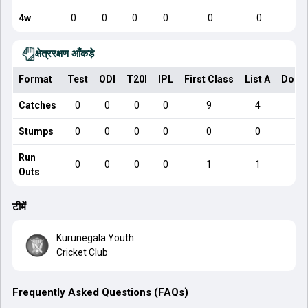
4w
0
0
0
0
0
0
क्षेत्ररक्षण आँकड़े
Format
Test
ODI
T20I
IPL
First Class
List A
Dome
Catches
0
0
0
0
9
4
Stumps
0
0
0
0
0
0
Run
0
0
0
0
1
1
Outs
टीमें
Kurunegala Youth
Cricket Club
Frequently Asked Questions (FAQs)