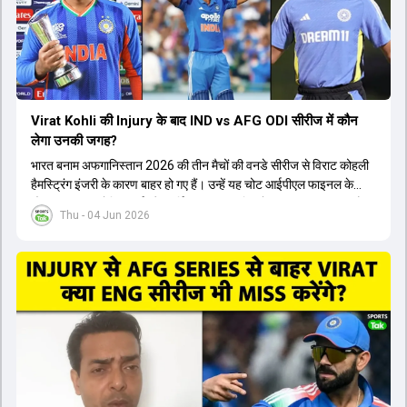
Virat Kohli की Injury के बाद IND vs AFG ODI सीरीज में कौन
लेगा उनकी जगह?
भारत बनाम अफगानिस्तान 2026 की तीन मैचों की वनडे सीरीज से विराट कोहली
हैमस्ट्रिंग इंजरी के कारण बाहर हो गए हैं। उन्हें यह चोट आईपीएल फाइनल के
दौरान लगी थी। रोहित शर्मा और हार्दिक पांड्या की फिटनेस पर भी अभी सवाल हैं,
Thu - 04 Jun 2026
इसलिए नंबर तीन पर कोहली की जगह एक मजबूत विकल्प खोजना जरूरी है। इस
वीडियो में विराट कोहली के रिप्लेसमेंट के तौर पर कई दावेदारों पर चर्चा की गई है।
रुतुराज गायकवाड़ 58.8 की लिस्ट ए औसत के साथ एक मजबूत विकल्प हैं। संजू
सैमसन भी बड़े दावेदार हैं, जिनका वनडे क्रिकेट में 56 से ज्यादा का औसत है।
यशस्वी जायसवाल को भी मौका मिल सकता है, हालांकि उनके बैटिंग ऑर्डर पर
विचार करना होगा। इसके अलावा 82 से ज्यादा की लिस्ट ए औसत वाले देवदत्त
पडिक्कल भी एक शानदार विकल्प हो सकते हैं। टीम मैनेजमेंट स्क्वाड में पहले से
मौजूद ईशान किशन को भी नंबर तीन पर खिलाने का फैसला कर सकती है।