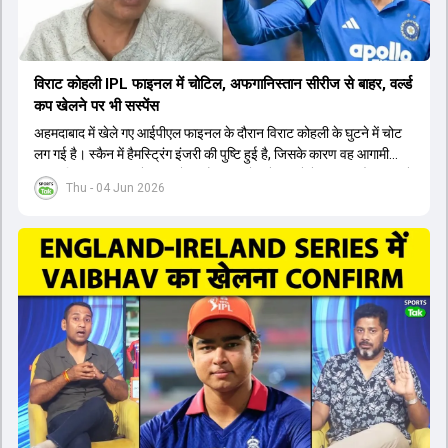
विराट कोहली IPL फाइनल में चोटिल, अफगानिस्तान सीरीज से बाहर, वर्ल्ड
कप खेलने पर भी सस्पेंस
अहमदाबाद में खेले गए आईपीएल फाइनल के दौरान विराट कोहली के घुटने में चोट
लग गई है। स्कैन में हैमस्ट्रिंग इंजरी की पुष्टि हुई है, जिसके कारण वह आगामी
अफगानिस्तान सीरीज से बाहर हो गए हैं। इस चोट से उबरने में सामान्य तौर पर 4 से
Thu - 04 Jun 2026
12 हफ्ते का समय लग सकता है, और अगर सर्जरी की जरूरत पड़ी तो 3 से 5 महीने
भी लग सकते हैं। विराट कोहली अब रिहैब और असेसमेंट के लिए बेंगलुरु स्थित
सेंटर ऑफ एक्सीलेंस जाएंगे। इस गंभीर चोट के कारण 14 जुलाई से शुरू होने वाले
इंग्लैंड दौरे और आगामी वर्ल्ड कप में उनके खेलने पर सस्पेंस बन गया है। दूसरी
तरफ, आईपीएल में इम्पैक्ट प्लेयर के तौर पर खेलने वाले रोहित शर्मा को भी अभी तक
मेडिकल क्लीयरेंस नहीं मिली है। शनिवार को मुंबई में होने वाली चयन समिति की
बैठक में यह देखना अहम होगा कि क्या चयनकर्ता विराट कोहली को फिटनेस की शर्त
पर टीम में शामिल करते हैं या नहीं।