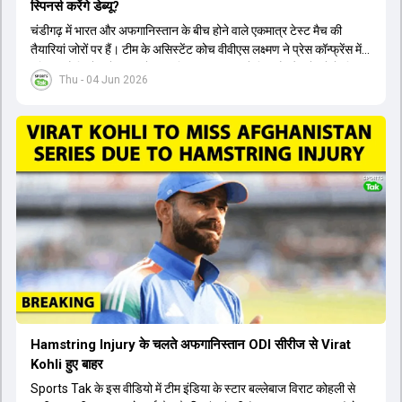
स्पिनर्स करेंगे डेब्यू?
चंडीगढ़ में भारत और अफगानिस्तान के बीच होने वाले एकमात्र टेस्ट मैच की
तैयारियां जोरों पर हैं। टीम के असिस्टेंट कोच वीवीएस लक्ष्मण ने प्रेस कॉन्फ्रेंस में
पुष्टि की है कि तेज गेंदबाज मोहम्मद सिराज पूरी तरह से फिट हैं और खेलने के लिए
Thu - 04 Jun 2026
उपलब्ध हैं। आईपीएल के दौरान लगी चोट के कारण उनके खेलने पर संदेह था,
लेकिन अब उन्हें फिटनेस क्लीयरेंस मिल गई है। इसके अलावा, दो नए स्पिनर्स मानव
सुथार और हर्ष दुबे को कुलदीप यादव और वाशिंगटन सुंदर के साथ प्लेइंग 11 में मौका
मिलने की प्रबल संभावना है। कप्तान शुभमन गिल विकेट की स्थिति को ध्यान में
रखते हुए अंतिम 11 का फैसला करेंगे। टीम में यशस्वी जायसवाल, केएल राहुल,
ऋषभ पंत और ध्रुव जुरेल जैसे खिलाड़ी भी शामिल हैं। यह टेस्ट मैच विश्व टेस्ट
चैंपियनशिप चक्र का हिस्सा नहीं है, लेकिन भारतीय टीम के लिए काफी महत्वपूर्ण
है। अंत में फैंस के सवालों का जवाब देते हुए टी20 कप्तानी और हेड कोच गौतम
गंभीर से जुड़ी जानकारी भी साझा की गई।
Hamstring Injury के चलते अफगानिस्तान ODI सीरीज से Virat
Kohli हुए बाहर
Sports Tak के इस वीडियो में टीम इंडिया के स्टार बल्लेबाज विराट कोहली से