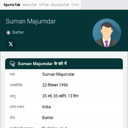
SportsTak
NewsTak
UPTak
MumbaiTak
CrimeTak
Lallantop
AstroTak
Tak.
Suman Majumdar
Batter
Suman Majumdar
के बारे में
नाम
Suman Majumdar
जन्मतिथि
22 दिसम्बर 1990
आयु
35 वर्ष, 05 महीने, 13 दिन
जन्म स्थान
India
रोल
Batter