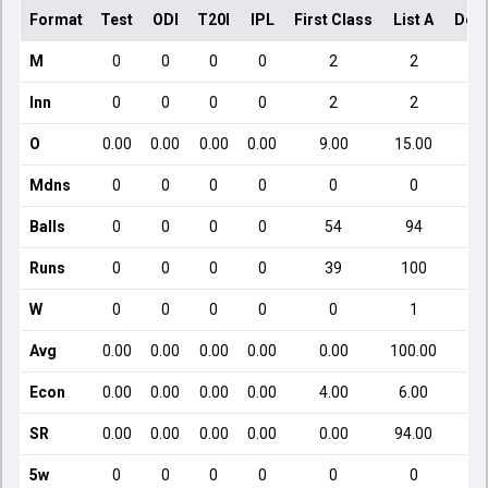
Format
Test
ODI
T20I
IPL
First Class
List A
Dom
M
0
0
0
0
2
2
Inn
0
0
0
0
2
2
O
0.00
0.00
0.00
0.00
9.00
15.00
Mdns
0
0
0
0
0
0
Balls
0
0
0
0
54
94
Runs
0
0
0
0
39
100
W
0
0
0
0
0
1
Avg
0.00
0.00
0.00
0.00
0.00
100.00
Econ
0.00
0.00
0.00
0.00
4.00
6.00
SR
0.00
0.00
0.00
0.00
0.00
94.00
5w
0
0
0
0
0
0