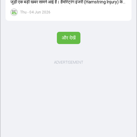
जुड़ी एक बड़ी खबर सामने आई है। हैमस्ट्रिंग इंजरी (Hamstring Injury) के
कारण विराट कोहली अफगानिस्तान के खिलाफ होने वाली आगामी तीन मैचों की
Thu - 04 Jun 2026
वनडे सीरीज से बाहर हो गए हैं। भारत और अफगानिस्तान के बीच इस वनडे सीरीज
की शुरुआत 13 जून से एचपीसीए स्टेडियम (HPCA Stadium) में होनी थी।
इसके बाद सीरीज के बाकी दो मुकाबले 17 और 20 जून को खेले जाने थे। हाल ही में
खत्म हुए आईपीएल में शानदार प्रदर्शन करने वाले विराट कोहली का इस सीरीज से
और देखें
बाहर होना भारतीय फैंस के लिए एक बहुत बड़ा झटका है। यह वनडे सीरीज 2027
में होने वाले वर्ल्ड कप की तैयारियों के लिहाज से भी काफी अहम मानी जा रही थी।
फिलहाल यह स्पष्ट नहीं है कि विराट कोहली को इस हैमस्ट्रिंग इंजरी से पूरी तरह से
उबरने में कितना समय लगेगा और उनकी जगह टीम में किस खिलाड़ी को शामिल
किया जाएगा।