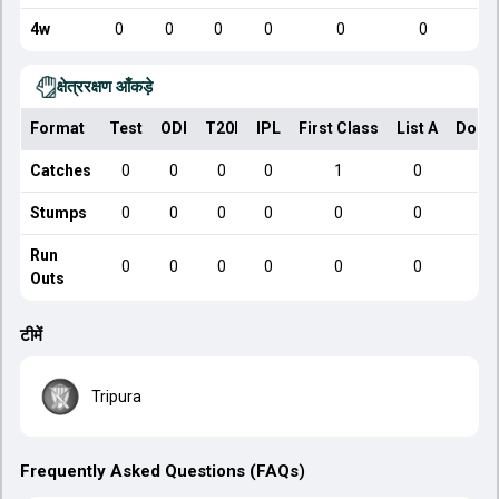
4w
0
0
0
0
0
0
क्षेत्ररक्षण आँकड़े
Format
Test
ODI
T20I
IPL
First Class
List A
Dome
Catches
0
0
0
0
1
0
Stumps
0
0
0
0
0
0
Run
0
0
0
0
0
0
Outs
टीमें
Tripura
Frequently Asked Questions (FAQs)