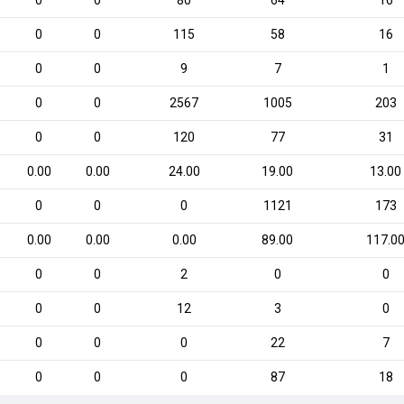
0
0
80
64
16
0
0
115
58
16
0
0
9
7
1
0
0
2567
1005
203
0
0
120
77
31
0.00
0.00
24.00
19.00
13.00
0
0
0
1121
173
0.00
0.00
0.00
89.00
117.0
0
0
2
0
0
0
0
12
3
0
0
0
0
22
7
0
0
0
87
18