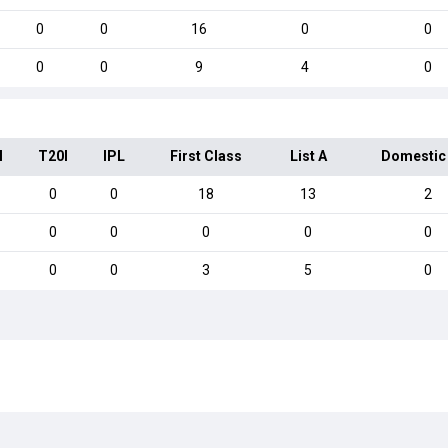
0
0
16
0
0
0
0
9
4
0
I
T20I
IPL
First Class
List A
Domestic
0
0
18
13
2
0
0
0
0
0
0
0
3
5
0