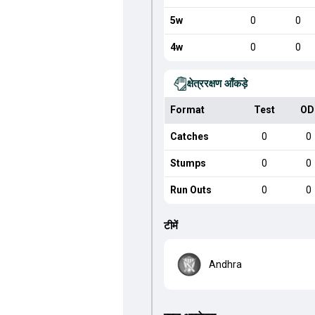
5w
0
0
4w
0
0
क्षेत्ररक्षण आँकड़े
Format
Test
OD
Catches
0
0
Stumps
0
0
Run Outs
0
0
टीमें
Andhra