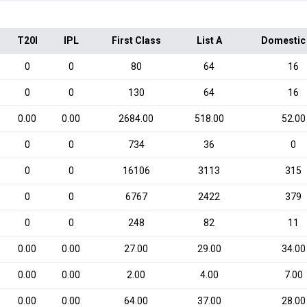
T20I
IPL
First Class
List A
Domestic
0
0
80
64
16
0
0
130
64
16
0.00
0.00
2684.00
518.00
52.00
0
0
734
36
0
0
0
16106
3113
315
0
0
6767
2422
379
0
0
248
82
11
0.00
0.00
27.00
29.00
34.00
0.00
0.00
2.00
4.00
7.00
0.00
0.00
64.00
37.00
28.00