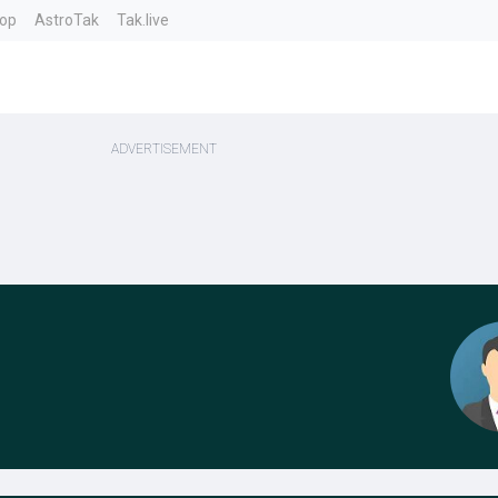
top
AstroTak
Tak.live