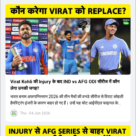
Virat Kohli की Injury के बाद IND vs AFG ODI सीरीज में कौन
लेगा उनकी जगह?
भारत बनाम अफगानिस्तान 2026 की तीन मैचों की वनडे सीरीज से विराट कोहली
हैमस्ट्रिंग इंजरी के कारण बाहर हो गए हैं। उन्हें यह चोट आईपीएल फाइनल के
दौरान लगी थी। रोहित शर्मा और हार्दिक पांड्या की फिटनेस पर भी अभी सवाल हैं,
Thu - 04 Jun 2026
इसलिए नंबर तीन पर कोहली की जगह एक मजबूत विकल्प खोजना जरूरी है। इस
वीडियो में विराट कोहली के रिप्लेसमेंट के तौर पर कई दावेदारों पर चर्चा की गई है।
रुतुराज गायकवाड़ 58.8 की लिस्ट ए औसत के साथ एक मजबूत विकल्प हैं। संजू
सैमसन भी बड़े दावेदार हैं, जिनका वनडे क्रिकेट में 56 से ज्यादा का औसत है।