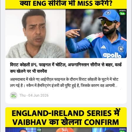
यशस्वी जायसवाल को भी मौका मिल सकता है, हालांकि उनके बैटिंग ऑर्डर पर
विचार करना होगा। इसके अलावा 82 से ज्यादा की लिस्ट ए औसत वाले देवदत्त
पडिक्कल भी एक शानदार विकल्प हो सकते हैं। टीम मैनेजमेंट स्क्वाड में पहले से
मौजूद ईशान किशन को भी नंबर तीन पर खिलाने का फैसला कर सकती है।
विराट कोहली IPL फाइनल में चोटिल, अफगानिस्तान सीरीज से बाहर, वर्ल्ड
कप खेलने पर भी सस्पेंस
अहमदाबाद में खेले गए आईपीएल फाइनल के दौरान विराट कोहली के घुटने में चोट
लग गई है। स्कैन में हैमस्ट्रिंग इंजरी की पुष्टि हुई है, जिसके कारण वह आगामी
अफगानिस्तान सीरीज से बाहर हो गए हैं। इस चोट से उबरने में सामान्य तौर पर 4 से
Thu - 04 Jun 2026
12 हफ्ते का समय लग सकता है, और अगर सर्जरी की जरूरत पड़ी तो 3 से 5 महीने
भी लग सकते हैं। विराट कोहली अब रिहैब और असेसमेंट के लिए बेंगलुरु स्थित
सेंटर ऑफ एक्सीलेंस जाएंगे। इस गंभीर चोट के कारण 14 जुलाई से शुरू होने वाले
इंग्लैंड दौरे और आगामी वर्ल्ड कप में उनके खेलने पर सस्पेंस बन गया है। दूसरी
तरफ, आईपीएल में इम्पैक्ट प्लेयर के तौर पर खेलने वाले रोहित शर्मा को भी अभी तक
मेडिकल क्लीयरेंस नहीं मिली है। शनिवार को मुंबई में होने वाली चयन समिति की