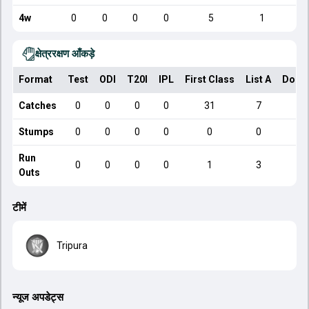
4w
0
0
0
0
5
1
क्षेत्ररक्षण आँकड़े
Format
Test
ODI
T20I
IPL
First Class
List A
Dome
Catches
0
0
0
0
31
7
Stumps
0
0
0
0
0
0
Run
0
0
0
0
1
3
Outs
टीमें
Tripura
न्यूज अपडेट्स