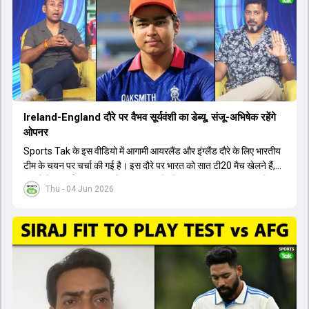
बैठक में यह देखना अहम होगा कि क्या चयनकर्ता विराट कोहली को फिटनेस की शर्त
पर टीम में शामिल करते हैं या नहीं।
Ireland-England दौरे पर वैभव सूर्यवंशी का डेब्यू, संजू-अभिषेक रहेंगे
ओपनर
Sports Tak के इस वीडियो में आगामी आयरलैंड और इंग्लैंड दौरे के लिए भारतीय
टीम के चयन पर चर्चा की गई है। इस दौरे पर भारत को सात टी20 मैच खेलने हैं,
जिसमें वैभव सूर्यवंशी का टीम में चुना जाना और डेब्यू करना तय माना जा रहा है।
Thu - 04 Jun 2026
हालांकि, अभिषेक शर्मा और संजू सैमसन ही टीम के फर्स्ट चॉइस ओपनर बने रहेंगे,
क्योंकि दोनों ने वर्ल्ड कप में शानदार प्रदर्शन किया है। इसके अलावा ईशान किशन
नंबर तीन और श्रेयस अय्यर नंबर चार पर खेलेंगे। वहीं, रजत पाटीदार फिलहाल
टी20 टीम की योजना से बाहर हैं, लेकिन वह टेस्ट क्रिकेट में वापसी कर सकते हैं।