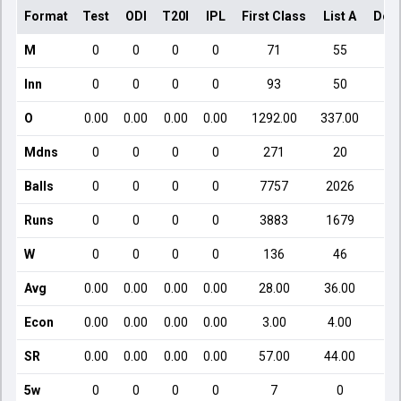
Format
Test
ODI
T20I
IPL
First Class
List A
Dom
M
0
0
0
0
71
55
Inn
0
0
0
0
93
50
O
0.00
0.00
0.00
0.00
1292.00
337.00
Mdns
0
0
0
0
271
20
Balls
0
0
0
0
7757
2026
Runs
0
0
0
0
3883
1679
W
0
0
0
0
136
46
Avg
0.00
0.00
0.00
0.00
28.00
36.00
Econ
0.00
0.00
0.00
0.00
3.00
4.00
SR
0.00
0.00
0.00
0.00
57.00
44.00
5w
0
0
0
0
7
0