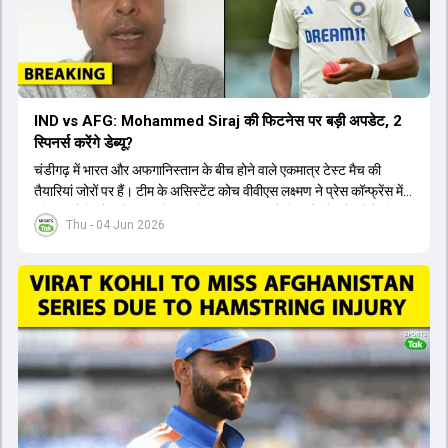
IND vs AFG: Mohammed Siraj की फिटनेस पर बड़ी अपडेट, 2
स्पिनर्स करेंगे डेब्यू?
चंडीगढ़ में भारत और अफगानिस्तान के बीच होने वाले एकमात्र टेस्ट मैच की
तैयारियां जोरों पर हैं। टीम के असिस्टेंट कोच वीवीएस लक्ष्मण ने प्रेस कॉन्फ्रेंस में
पुष्टि की है कि तेज गेंदबाज मोहम्मद सिराज पूरी तरह से फिट हैं और खेलने के लिए
Thu - 04 Jun 2026
उपलब्ध हैं। आईपीएल के दौरान लगी चोट के कारण उनके खेलने पर संदेह था,
लेकिन अब उन्हें फिटनेस क्लीयरेंस मिल गई है। इसके अलावा, दो नए स्पिनर्स मानव
सुथार और हर्ष दुबे को कुलदीप यादव और वाशिंगटन सुंदर के साथ प्लेइंग 11 में मौका
मिलने की प्रबल संभावना है। कप्तान शुभमन गिल विकेट की स्थिति को ध्यान में
रखते हुए अंतिम 11 का फैसला करेंगे। टीम में यशस्वी जायसवाल, केएल राहुल,
ऋषभ पंत और ध्रुव जुरेल जैसे खिलाड़ी भी शामिल हैं। यह टेस्ट मैच विश्व टेस्ट
चैंपियनशिप चक्र का हिस्सा नहीं है, लेकिन भारतीय टीम के लिए काफी महत्वपूर्ण
है। अंत में फैंस के सवालों का जवाब देते हुए टी20 कप्तानी और हेड कोच गौतम
गंभीर से जुड़ी जानकारी भी साझा की गई।