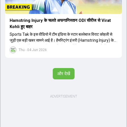
Hamstring Injury के चलते अफगानिस्तान ODI सीरीज से Virat
Kohli हुए बाहर
Sports Tak के इस वीडियो में टीम इंडिया के स्टार बल्लेबाज विराट कोहली से
जुड़ी एक बड़ी खबर सामने आई है। हैमस्ट्रिंग इंजरी (Hamstring Injury) के
कारण विराट कोहली अफगानिस्तान के खिलाफ होने वाली आगामी तीन मैचों की
Thu - 04 Jun 2026
वनडे सीरीज से बाहर हो गए हैं। भारत और अफगानिस्तान के बीच इस वनडे सीरीज
की शुरुआत 13 जून से एचपीसीए स्टेडियम (HPCA Stadium) में होनी थी।
इसके बाद सीरीज के बाकी दो मुकाबले 17 और 20 जून को खेले जाने थे। हाल ही में
खत्म हुए आईपीएल में शानदार प्रदर्शन करने वाले विराट कोहली का इस सीरीज से
और देखें
बाहर होना भारतीय फैंस के लिए एक बहुत बड़ा झटका है। यह वनडे सीरीज 2027
में होने वाले वर्ल्ड कप की तैयारियों के लिहाज से भी काफी अहम मानी जा रही थी।
फिलहाल यह स्पष्ट नहीं है कि विराट कोहली को इस हैमस्ट्रिंग इंजरी से पूरी तरह से
उबरने में कितना समय लगेगा और उनकी जगह टीम में किस खिलाड़ी को शामिल
किया जाएगा।