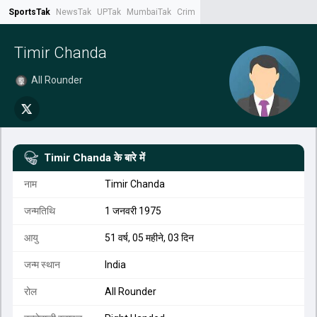
SportsTak
NewsTak
UPTak
MumbaiTak
CrimeTak
Lallantop
AstroTak
Tak.
Timir Chanda
All Rounder
Timir Chanda
के बारे में
नाम
Timir Chanda
जन्मतिथि
1 जनवरी 1975
आयु
51 वर्ष, 05 महीने, 03 दिन
जन्म स्थान
India
रोल
All Rounder