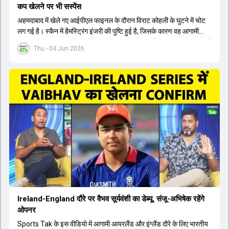
कप खेलने पर भी सस्पेंस
अहमदाबाद में खेले गए आईपीएल फाइनल के दौरान विराट कोहली के घुटने में चोट
लग गई है। स्कैन में हैमस्ट्रिंग इंजरी की पुष्टि हुई है, जिसके कारण वह आगामी
अफगानिस्तान सीरीज से बाहर हो गए हैं। इस चोट से उबरने में सामान्य तौर पर 4 से
Thu - 04 Jun 2026
12 हफ्ते का समय लग सकता है, और अगर सर्जरी की जरूरत पड़ी तो 3 से 5 महीने
भी लग सकते हैं। विराट कोहली अब रिहैब और असेसमेंट के लिए बेंगलुरु स्थित
सेंटर ऑफ एक्सीलेंस जाएंगे। इस गंभीर चोट के कारण 14 जुलाई से शुरू होने वाले
इंग्लैंड दौरे और आगामी वर्ल्ड कप में उनके खेलने पर सस्पेंस बन गया है। दूसरी
तरफ, आईपीएल में इम्पैक्ट प्लेयर के तौर पर खेलने वाले रोहित शर्मा को भी अभी तक
मेडिकल क्लीयरेंस नहीं मिली है। शनिवार को मुंबई में होने वाली चयन समिति की
बैठक में यह देखना अहम होगा कि क्या चयनकर्ता विराट कोहली को फिटनेस की शर्त
पर टीम में शामिल करते हैं या नहीं।
Ireland-England दौरे पर वैभव सूर्यवंशी का डेब्यू, संजू-अभिषेक रहेंगे
ओपनर
Sports Tak के इस वीडियो में आगामी आयरलैंड और इंग्लैंड दौरे के लिए भारतीय