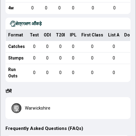
4w
0
0
0
0
0
0
क्षेत्ररक्षण आँकड़े
Format
Test
ODI
T20I
IPL
First Class
List A
Dome
Catches
0
0
0
0
0
0
Stumps
0
0
0
0
0
0
Run
0
0
0
0
0
0
Outs
टीमें
Warwickshire
Frequently Asked Questions (FAQs)