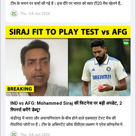
टीम के चयन पर चर्चा की गई है। इस दौरे पर भारत को सात टी20 मैच खेलने हैं,
जिसमें वैभव सूर्यवंशी का टीम में चुना जाना और डेब्यू करना तय माना जा रहा है।
Thu - 04 Jun 2026
हालांकि, अभिषेक शर्मा और संजू सैमसन ही टीम के फर्स्ट चॉइस ओपनर बने रहेंगे,
क्योंकि दोनों ने वर्ल्ड कप में शानदार प्रदर्शन किया है। इसके अलावा ईशान किशन
नंबर तीन और श्रेयस अय्यर नंबर चार पर खेलेंगे। वहीं, रजत पाटीदार फिलहाल
टी20 टीम की योजना से बाहर हैं, लेकिन वह टेस्ट क्रिकेट में वापसी कर सकते हैं।
IND vs AFG: Mohammed Siraj की फिटनेस पर बड़ी अपडेट, 2
स्पिनर्स करेंगे डेब्यू?
चंडीगढ़ में भारत और अफगानिस्तान के बीच होने वाले एकमात्र टेस्ट मैच की
तैयारियां जोरों पर हैं। टीम के असिस्टेंट कोच वीवीएस लक्ष्मण ने प्रेस कॉन्फ्रेंस में
पुष्टि की है कि तेज गेंदबाज मोहम्मद सिराज पूरी तरह से फिट हैं और खेलने के लिए
Thu - 04 Jun 2026