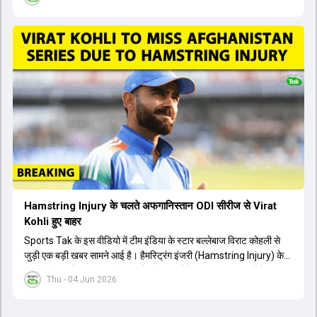
उपलब्ध हैं। आईपीएल के दौरान लगी चोट के कारण उनके खेलने पर संदेह था,
लेकिन अब उन्हें फिटनेस क्लीयरेंस मिल गई है। इसके अलावा, दो नए स्पिनर्स मानव
सुथार और हर्ष दुबे को कुलदीप यादव और वाशिंगटन सुंदर के साथ प्लेइंग 11 में मौका
मिलने की प्रबल संभावना है। कप्तान शुभमन गिल विकेट की स्थिति को ध्यान में
रखते हुए अंतिम 11 का फैसला करेंगे। टीम में यशस्वी जायसवाल, केएल राहुल,
ऋषभ पंत और ध्रुव जुरेल जैसे खिलाड़ी भी शामिल हैं। यह टेस्ट मैच विश्व टेस्ट
चैंपियनशिप चक्र का हिस्सा नहीं है, लेकिन भारतीय टीम के लिए काफी महत्वपूर्ण
है। अंत में फैंस के सवालों का जवाब देते हुए टी20 कप्तानी और हेड कोच गौतम
गंभीर से जुड़ी जानकारी भी साझा की गई।
Hamstring Injury के चलते अफगानिस्तान ODI सीरीज से Virat
Kohli हुए बाहर
Sports Tak के इस वीडियो में टीम इंडिया के स्टार बल्लेबाज विराट कोहली से
जुड़ी एक बड़ी खबर सामने आई है। हैमस्ट्रिंग इंजरी (Hamstring Injury) के
कारण विराट कोहली अफगानिस्तान के खिलाफ होने वाली आगामी तीन मैचों की
Thu - 04 Jun 2026
वनडे सीरीज से बाहर हो गए हैं। भारत और अफगानिस्तान के बीच इस वनडे सीरीज
की शुरुआत 13 जून से एचपीसीए स्टेडियम (HPCA Stadium) में होनी थी।
इसके बाद सीरीज के बाकी दो मुकाबले 17 और 20 जून को खेले जाने थे। हाल ही में