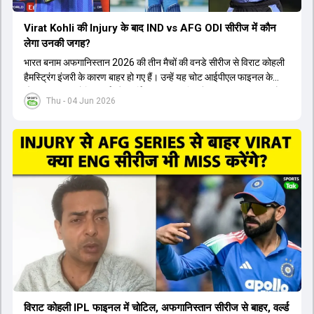
Virat Kohli की Injury के बाद IND vs AFG ODI सीरीज में कौन
लेगा उनकी जगह?
भारत बनाम अफगानिस्तान 2026 की तीन मैचों की वनडे सीरीज से विराट कोहली
हैमस्ट्रिंग इंजरी के कारण बाहर हो गए हैं। उन्हें यह चोट आईपीएल फाइनल के
दौरान लगी थी। रोहित शर्मा और हार्दिक पांड्या की फिटनेस पर भी अभी सवाल हैं,
Thu - 04 Jun 2026
इसलिए नंबर तीन पर कोहली की जगह एक मजबूत विकल्प खोजना जरूरी है। इस
वीडियो में विराट कोहली के रिप्लेसमेंट के तौर पर कई दावेदारों पर चर्चा की गई है।
रुतुराज गायकवाड़ 58.8 की लिस्ट ए औसत के साथ एक मजबूत विकल्प हैं। संजू
सैमसन भी बड़े दावेदार हैं, जिनका वनडे क्रिकेट में 56 से ज्यादा का औसत है।
यशस्वी जायसवाल को भी मौका मिल सकता है, हालांकि उनके बैटिंग ऑर्डर पर
विचार करना होगा। इसके अलावा 82 से ज्यादा की लिस्ट ए औसत वाले देवदत्त
पडिक्कल भी एक शानदार विकल्प हो सकते हैं। टीम मैनेजमेंट स्क्वाड में पहले से
मौजूद ईशान किशन को भी नंबर तीन पर खिलाने का फैसला कर सकती है।
विराट कोहली IPL फाइनल में चोटिल, अफगानिस्तान सीरीज से बाहर, वर्ल्ड