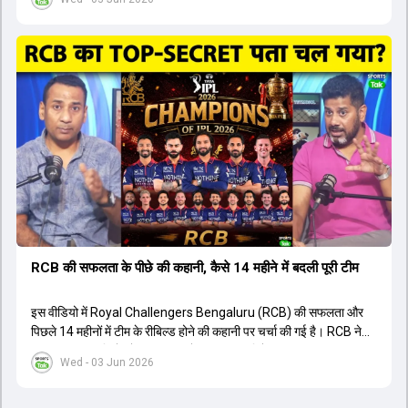
किया है। वीडियो में बताया गया है कि ऑस्ट्रेलियाई टीम के वर्तमान कप्तान और
इंग्लैंड टीम के पूर्व कप्तान ने इस युवा खिलाड़ी के खेल की सराहना की है।
ऑस्ट्रेलियाई कप्तान के अनुसार, शुरुआत में लोगों को इस खिलाड़ी के प्रदर्शन पर
संदेह था, लेकिन अब उसने खुद को एक बेहतरीन बल्लेबाज साबित कर दिया है जो
गेंद को बाउंड्री के काफी पार मारने की क्षमता रखता है। वहीं, इंग्लैंड के पूर्व कप्तान
ने कहा कि टूर्नामेंट जीतने वाली टीम के अलावा इस सीजन की सबसे बड़ी बात इस
युवा खिलाड़ी का प्रदर्शन रहा है, जिसे देखने के लिए स्टेडियम में भारी भीड़ उमड़ती
थी। शानदार प्रदर्शन के बाद इस युवा खिलाड़ी को श्रीलंका में होने वाली
त्रिकोणीय सीरीज के लिए इंडिया ए टीम में भी शामिल कर लिया गया है।
RCB की सफलता के पीछे की कहानी, कैसे 14 महीने में बदली पूरी टीम
इस वीडियो में Royal Challengers Bengaluru (RCB) की सफलता और
पिछले 14 महीनों में टीम के रीबिल्ड होने की कहानी पर चर्चा की गई है। RCB ने
अपनी पुरानी गलतियों को स्वीकार करते हुए एक नया रिसेट बटन दबाया। टीम
Wed - 03 Jun 2026
मैनेजमेंट में Mo Bobat, Andy Flower, Dinesh Karthik और एनालिस्ट
Freddie Wilde ने मिलकर ऑक्शन की बेहतरीन रणनीति बनाई। इसी रणनीति
के तहत Bhuvneshwar Kumar, Krunal Pandya और Rasikh Salam