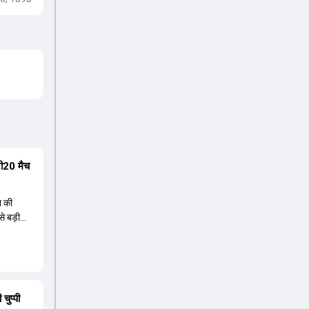
 टी20 मैच
न की
से बड़ी
चुप्पी