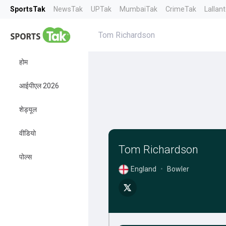
SportsTak
NewsTak
UPTak
MumbaiTak
CrimeTak
Lallan
Tom Richardson
होम
आईपीएल 2026
शेड्यूल
वीडियो
Tom Richardson
पोल्स
England
•
Bowler