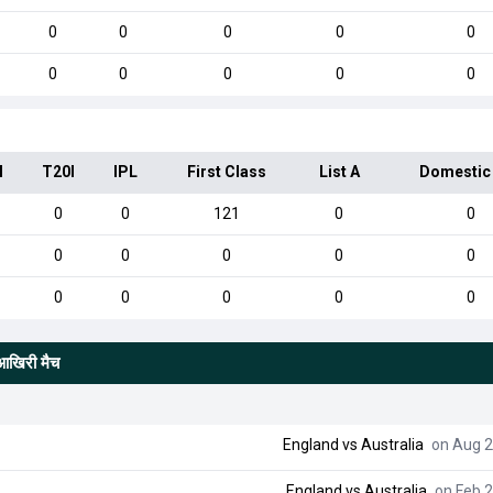
0
0
0
0
0
0
0
0
0
0
I
T20I
IPL
First Class
List A
Domestic
0
0
121
0
0
0
0
0
0
0
0
0
0
0
0
/आखिरी मैच
England
vs
Australia
on Aug 2
England
vs
Australia
on Feb 2