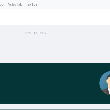
top
AstroTak
Tak.live