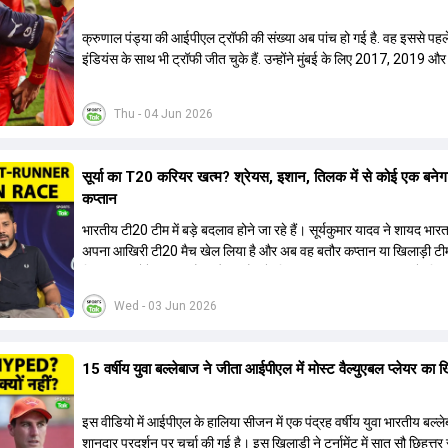
क्रुणाल पंड्या की आईपीएल ट्रॉफी की संख्या अब पांच हो गई है. वह इससे पहले
इंडियंस के साथ भी ट्रॉफी जीत चुके हैं. उन्होंने मुंबई के लिए 2017, 2019 और
ट्रॉफी जीती थी.
Thu - 04 Jun 2026
सूर्या का T20 करियर खत्म? श्रेयस, इशान, तिलक में से कोई एक बनेग
कप्तान
भारतीय टी20 टीम में बड़े बदलाव होने जा रहे हैं। सूर्यकुमार यादव ने शायद भार
अपना आखिरी टी20 मैच खेल लिया है और अब वह बतौर कप्तान या खिलाड़ी टी
हिस्सा नहीं होंगे। आयरलैंड और इंग्लैंड के खिलाफ आगामी टी20 सीरीज के लिए
की तलाश जारी है। इस रेस में श्रेयस अय्यर सबसे आगे चल रहे हैं। उनके अल
Wed - 03 Jun 2026
किशन और तिलक वर्मा भी कप्तानी के दावेदार हैं। अक्षर पटेल इस रेस में काफी पीछ
जबकि संजू सैमसन और रजत पाटीदार कप्तानी की दौड़ से बाहर हैं। आगामी सीर
वैभव सूर्यवंशी को तीसरे ओपनर के तौर पर टीम में शामिल किया जाएगा, जबकि अभ
15 वर्षीय युवा बल्लेबाज ने जीता आईपीएल में मोस्ट वैल्युएबल प्लेयर का 
और संजू सैमसन पहली पसंद होंगे। इसके अलावा नीतीश रेड्डी को बतौर ऑलरा
ज्यादा मौके मिलेंगे। अजीत अगरकर की अगुवाई वाली चयन समिति और कोच गौ
आगामी टी20 वर्ल्ड कप और 2028 ओलंपिक के लिए लंबी अवधि का विजन लेक
इस वीडियो में आईपीएल के हालिया सीजन में एक पंद्रह वर्षीय युवा भारतीय बल्ल
हैं।
शानदार प्रदर्शन पर चर्चा की गई है। इस खिलाड़ी ने टूर्नामेंट में सात सौ छिहत्