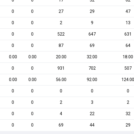
0
0
17
32
62
0
0
27
29
47
0
0
2
9
13
0
0
522
647
631
0
0
87
69
64
0.00
0.00
20.00
32.00
18.00
0
0
931
702
507
0.00
0.00
56.00
92.00
124.0
0
0
0
0
0
0
0
2
3
2
0
0
4
22
32
0
0
69
44
29