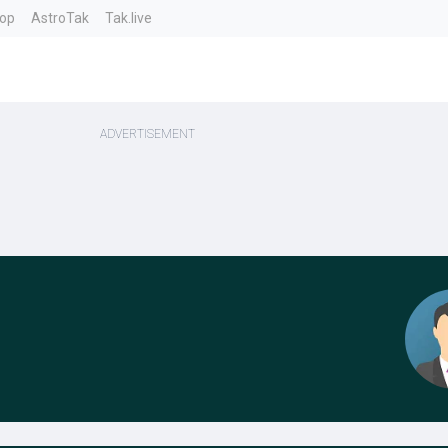
top
AstroTak
Tak.live