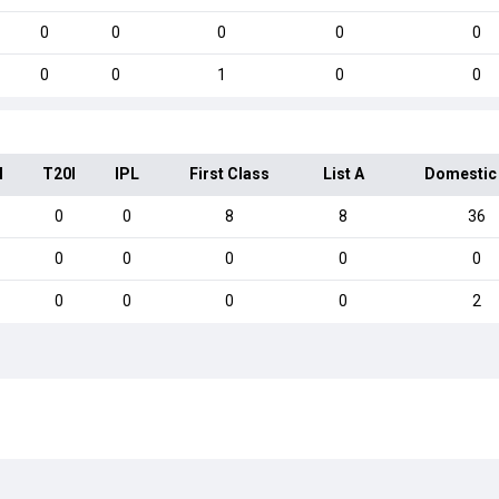
0
0
0
0
0
0
0
1
0
0
I
T20I
IPL
First Class
List A
Domestic
0
0
8
8
36
0
0
0
0
0
0
0
0
0
2