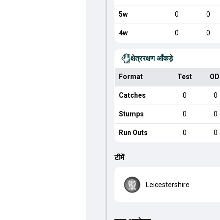
5w
0
0
4w
0
0
क्षेत्ररक्षण आँकड़े
Format
Test
OD
Catches
0
0
Stumps
0
0
Run Outs
0
0
टीमें
Leicestershire