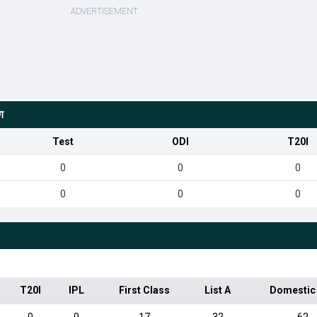
ग
Test
ODI
T20I
0
0
0
0
0
0
T20I
IPL
First Class
List A
Domestic