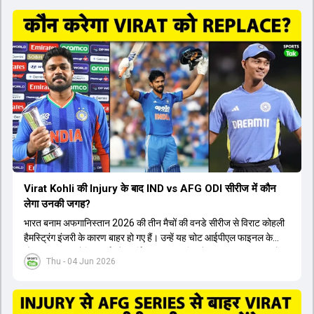
Virat Kohli की Injury के बाद IND vs AFG ODI सीरीज में कौन
लेगा उनकी जगह?
भारत बनाम अफगानिस्तान 2026 की तीन मैचों की वनडे सीरीज से विराट कोहली
हैमस्ट्रिंग इंजरी के कारण बाहर हो गए हैं। उन्हें यह चोट आईपीएल फाइनल के
दौरान लगी थी। रोहित शर्मा और हार्दिक पांड्या की फिटनेस पर भी अभी सवाल हैं,
Thu - 04 Jun 2026
इसलिए नंबर तीन पर कोहली की जगह एक मजबूत विकल्प खोजना जरूरी है। इस
वीडियो में विराट कोहली के रिप्लेसमेंट के तौर पर कई दावेदारों पर चर्चा की गई है।
रुतुराज गायकवाड़ 58.8 की लिस्ट ए औसत के साथ एक मजबूत विकल्प हैं। संजू
सैमसन भी बड़े दावेदार हैं, जिनका वनडे क्रिकेट में 56 से ज्यादा का औसत है।