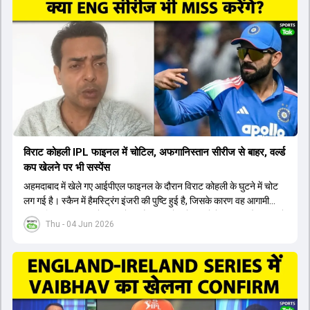
यशस्वी जायसवाल को भी मौका मिल सकता है, हालांकि उनके बैटिंग ऑर्डर पर
विचार करना होगा। इसके अलावा 82 से ज्यादा की लिस्ट ए औसत वाले देवदत्त
पडिक्कल भी एक शानदार विकल्प हो सकते हैं। टीम मैनेजमेंट स्क्वाड में पहले से
मौजूद ईशान किशन को भी नंबर तीन पर खिलाने का फैसला कर सकती है।
विराट कोहली IPL फाइनल में चोटिल, अफगानिस्तान सीरीज से बाहर, वर्ल्ड
कप खेलने पर भी सस्पेंस
अहमदाबाद में खेले गए आईपीएल फाइनल के दौरान विराट कोहली के घुटने में चोट
लग गई है। स्कैन में हैमस्ट्रिंग इंजरी की पुष्टि हुई है, जिसके कारण वह आगामी
अफगानिस्तान सीरीज से बाहर हो गए हैं। इस चोट से उबरने में सामान्य तौर पर 4 से
Thu - 04 Jun 2026
12 हफ्ते का समय लग सकता है, और अगर सर्जरी की जरूरत पड़ी तो 3 से 5 महीने
भी लग सकते हैं। विराट कोहली अब रिहैब और असेसमेंट के लिए बेंगलुरु स्थित
सेंटर ऑफ एक्सीलेंस जाएंगे। इस गंभीर चोट के कारण 14 जुलाई से शुरू होने वाले
इंग्लैंड दौरे और आगामी वर्ल्ड कप में उनके खेलने पर सस्पेंस बन गया है। दूसरी
तरफ, आईपीएल में इम्पैक्ट प्लेयर के तौर पर खेलने वाले रोहित शर्मा को भी अभी तक
मेडिकल क्लीयरेंस नहीं मिली है। शनिवार को मुंबई में होने वाली चयन समिति की