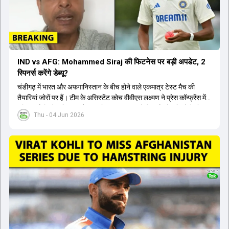
IND vs AFG: Mohammed Siraj की फिटनेस पर बड़ी अपडेट, 2
स्पिनर्स करेंगे डेब्यू?
चंडीगढ़ में भारत और अफगानिस्तान के बीच होने वाले एकमात्र टेस्ट मैच की
तैयारियां जोरों पर हैं। टीम के असिस्टेंट कोच वीवीएस लक्ष्मण ने प्रेस कॉन्फ्रेंस में
पुष्टि की है कि तेज गेंदबाज मोहम्मद सिराज पूरी तरह से फिट हैं और खेलने के लिए
Thu - 04 Jun 2026
उपलब्ध हैं। आईपीएल के दौरान लगी चोट के कारण उनके खेलने पर संदेह था,
लेकिन अब उन्हें फिटनेस क्लीयरेंस मिल गई है। इसके अलावा, दो नए स्पिनर्स मानव
सुथार और हर्ष दुबे को कुलदीप यादव और वाशिंगटन सुंदर के साथ प्लेइंग 11 में मौका
मिलने की प्रबल संभावना है। कप्तान शुभमन गिल विकेट की स्थिति को ध्यान में
रखते हुए अंतिम 11 का फैसला करेंगे। टीम में यशस्वी जायसवाल, केएल राहुल,
ऋषभ पंत और ध्रुव जुरेल जैसे खिलाड़ी भी शामिल हैं। यह टेस्ट मैच विश्व टेस्ट
चैंपियनशिप चक्र का हिस्सा नहीं है, लेकिन भारतीय टीम के लिए काफी महत्वपूर्ण
है। अंत में फैंस के सवालों का जवाब देते हुए टी20 कप्तानी और हेड कोच गौतम
गंभीर से जुड़ी जानकारी भी साझा की गई।