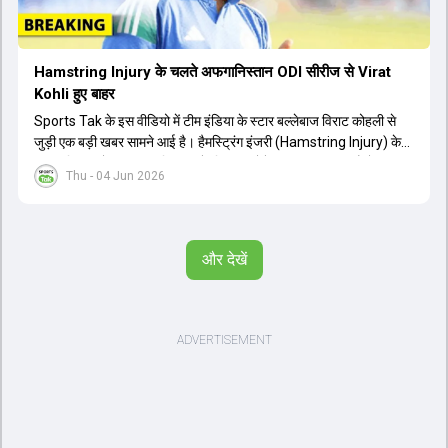
Hamstring Injury के चलते अफगानिस्तान ODI सीरीज से Virat
Kohli हुए बाहर
Sports Tak के इस वीडियो में टीम इंडिया के स्टार बल्लेबाज विराट कोहली से
जुड़ी एक बड़ी खबर सामने आई है। हैमस्ट्रिंग इंजरी (Hamstring Injury) के
कारण विराट कोहली अफगानिस्तान के खिलाफ होने वाली आगामी तीन मैचों की
Thu - 04 Jun 2026
वनडे सीरीज से बाहर हो गए हैं। भारत और अफगानिस्तान के बीच इस वनडे सीरीज
की शुरुआत 13 जून से एचपीसीए स्टेडियम (HPCA Stadium) में होनी थी।
इसके बाद सीरीज के बाकी दो मुकाबले 17 और 20 जून को खेले जाने थे। हाल ही में
खत्म हुए आईपीएल में शानदार प्रदर्शन करने वाले विराट कोहली का इस सीरीज से
और देखें
बाहर होना भारतीय फैंस के लिए एक बहुत बड़ा झटका है। यह वनडे सीरीज 2027
में होने वाले वर्ल्ड कप की तैयारियों के लिहाज से भी काफी अहम मानी जा रही थी।
फिलहाल यह स्पष्ट नहीं है कि विराट कोहली को इस हैमस्ट्रिंग इंजरी से पूरी तरह से
उबरने में कितना समय लगेगा और उनकी जगह टीम में किस खिलाड़ी को शामिल
किया जाएगा।