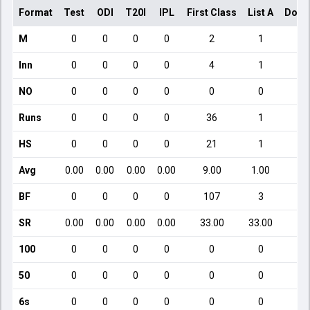
Format
Test
ODI
T20I
IPL
First Class
List A
Dome
M
0
0
0
0
2
1
Inn
0
0
0
0
4
1
NO
0
0
0
0
0
0
Runs
0
0
0
0
36
1
HS
0
0
0
0
21
1
Avg
0.00
0.00
0.00
0.00
9.00
1.00
BF
0
0
0
0
107
3
SR
0.00
0.00
0.00
0.00
33.00
33.00
100
0
0
0
0
0
0
50
0
0
0
0
0
0
6s
0
0
0
0
0
0