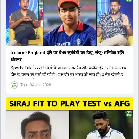
बैठक में यह देखना अहम होगा कि क्या चयनकर्ता विराट कोहली को फिटनेस की शर्त
पर टीम में शामिल करते हैं या नहीं।
Ireland-England दौरे पर वैभव सूर्यवंशी का डेब्यू, संजू-अभिषेक रहेंगे
ओपनर
Sports Tak के इस वीडियो में आगामी आयरलैंड और इंग्लैंड दौरे के लिए भारतीय
टीम के चयन पर चर्चा की गई है। इस दौरे पर भारत को सात टी20 मैच खेलने हैं,
जिसमें वैभव सूर्यवंशी का टीम में चुना जाना और डेब्यू करना तय माना जा रहा है।
Thu - 04 Jun 2026
हालांकि, अभिषेक शर्मा और संजू सैमसन ही टीम के फर्स्ट चॉइस ओपनर बने रहेंगे,
क्योंकि दोनों ने वर्ल्ड कप में शानदार प्रदर्शन किया है। इसके अलावा ईशान किशन
नंबर तीन और श्रेयस अय्यर नंबर चार पर खेलेंगे। वहीं, रजत पाटीदार फिलहाल
टी20 टीम की योजना से बाहर हैं, लेकिन वह टेस्ट क्रिकेट में वापसी कर सकते हैं।