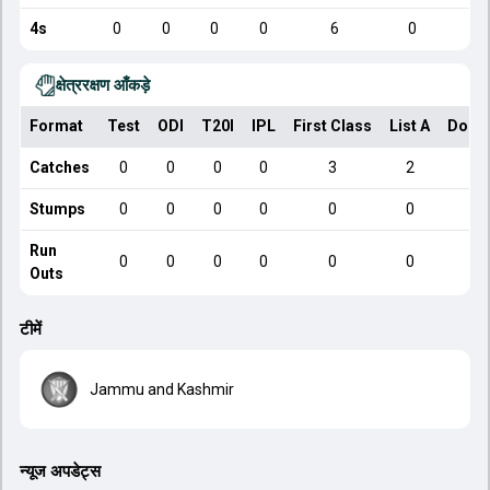
4s
0
0
0
0
6
0
क्षेत्ररक्षण आँकड़े
Format
Test
ODI
T20I
IPL
First Class
List A
Dome
Catches
0
0
0
0
3
2
Stumps
0
0
0
0
0
0
Run
0
0
0
0
0
0
Outs
टीमें
Jammu and Kashmir
न्यूज अपडेट्स