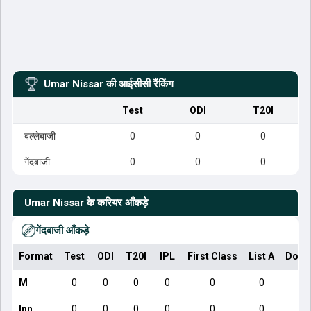
Umar Nissar
की आईसीसी रैंकिंग
Test
ODI
T20I
बल्लेबाजी
0
0
0
गेंदबाजी
0
0
0
Umar Nissar
के करियर आँकड़े
गेंदबाजी आँकड़े
Format
Test
ODI
T20I
IPL
First Class
List A
Dome
M
0
0
0
0
0
0
Inn
0
0
0
0
0
0