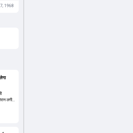
7, 1968
लेगा
ली
दौरान लगी
ंबर तीन पर
हली के
8 की लिस्ट
 वनडे
ा है,