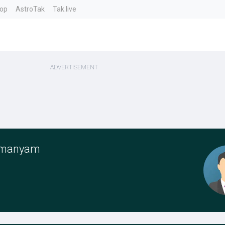
top
AstroTak
Tak.live
amanyam