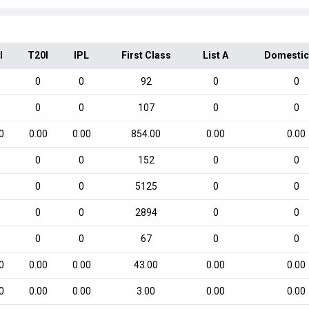
I
T20I
IPL
First Class
List A
Domestic
0
0
92
0
0
0
0
107
0
0
0
0.00
0.00
854.00
0.00
0.00
0
0
152
0
0
0
0
5125
0
0
0
0
2894
0
0
0
0
67
0
0
0
0.00
0.00
43.00
0.00
0.00
0
0.00
0.00
3.00
0.00
0.00