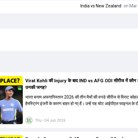
India
vs
New Zealand
on Mar 
Virat Kohli की Injury के बाद IND vs AFG ODI सीरीज में कौन 
उनकी जगह?
भारत बनाम अफगानिस्तान 2026 की तीन मैचों की वनडे सीरीज से विराट कोह
हैमस्ट्रिंग इंजरी के कारण बाहर हो गए हैं। उन्हें यह चोट आईपीएल फाइनल के 
थी। रोहित शर्मा और हार्दिक पांड्या की फिटनेस पर भी अभी सवाल हैं, इसलिए न
कोहली की जगह एक मजबूत विकल्प खोजना जरूरी है। इस वीडियो में विराट को
Thu - 04 Jun 2026
रिप्लेसमेंट के तौर पर कई दावेदारों पर चर्चा की गई है। रुतुराज गायकवाड़ 58.
ए औसत के साथ एक मजबूत विकल्प हैं। संजू सैमसन भी बड़े दावेदार हैं, जिनका
क्रिकेट में 56 से ज्यादा का औसत है। यशस्वी जायसवाल को भी मौका मिल सकत