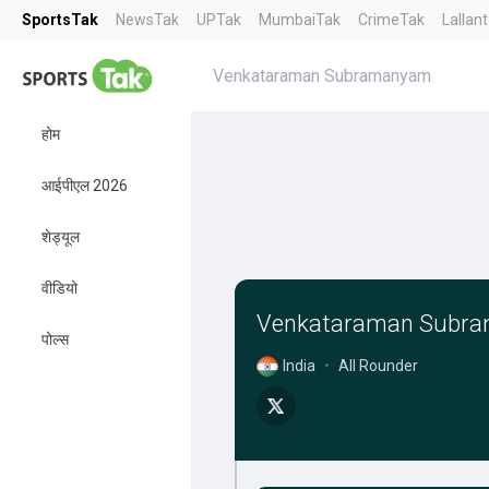
SportsTak
NewsTak
UPTak
MumbaiTak
CrimeTak
Lallan
Venkataraman Subramanyam
होम
आईपीएल 2026
शेड्यूल
वीडियो
Venkataraman Subr
पोल्स
India
•
All Rounder