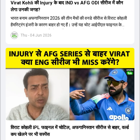
Virat Kohli की Injury के बाद IND vs AFG ODI सीरीज में कौन
लेगा उनकी जगह?
भारत बनाम अफगानिस्तान 2026 की तीन मैचों की वनडे सीरीज से विराट कोहली
हैमस्ट्रिंग इंजरी के कारण बाहर हो गए हैं। उन्हें यह चोट आईपीएल फाइनल के
दौरान लगी थी। रोहित शर्मा और हार्दिक पांड्या की फिटनेस पर भी अभी सवाल हैं,
Thu - 04 Jun 2026
इसलिए नंबर तीन पर कोहली की जगह एक मजबूत विकल्प खोजना जरूरी है। इस
वीडियो में विराट कोहली के रिप्लेसमेंट के तौर पर कई दावेदारों पर चर्चा की गई है।
रुतुराज गायकवाड़ 58.8 की लिस्ट ए औसत के साथ एक मजबूत विकल्प हैं। संजू
सैमसन भी बड़े दावेदार हैं, जिनका वनडे क्रिकेट में 56 से ज्यादा का औसत है।
यशस्वी जायसवाल को भी मौका मिल सकता है, हालांकि उनके बैटिंग ऑर्डर पर
विचार करना होगा। इसके अलावा 82 से ज्यादा की लिस्ट ए औसत वाले देवदत्त
पडिक्कल भी एक शानदार विकल्प हो सकते हैं। टीम मैनेजमेंट स्क्वाड में पहले से
मौजूद ईशान किशन को भी नंबर तीन पर खिलाने का फैसला कर सकती है।
विराट कोहली IPL फाइनल में चोटिल, अफगानिस्तान सीरीज से बाहर, वर्ल्ड
कप खेलने पर भी सस्पेंस