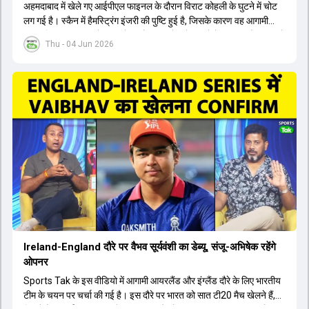
अहमदाबाद में खेले गए आईपीएल फाइनल के दौरान विराट कोहली के घुटने में चोट
लग गई है। स्कैन में हैमस्ट्रिंग इंजरी की पुष्टि हुई है, जिसके कारण वह आगामी
अफगानिस्तान सीरीज से बाहर हो गए हैं। इस चोट से उबरने में सामान्य तौर पर 4 से
Thu - 04 Jun 2026
12 हफ्ते का समय लग सकता है, और अगर सर्जरी की जरूरत पड़ी तो 3 से 5 महीने
भी लग सकते हैं। विराट कोहली अब रिहैब और असेसमेंट के लिए बेंगलुरु स्थित
सेंटर ऑफ एक्सीलेंस जाएंगे। इस गंभीर चोट के कारण 14 जुलाई से शुरू होने वाले
इंग्लैंड दौरे और आगामी वर्ल्ड कप में उनके खेलने पर सस्पेंस बन गया है। दूसरी
तरफ, आईपीएल में इम्पैक्ट प्लेयर के तौर पर खेलने वाले रोहित शर्मा को भी अभी तक
मेडिकल क्लीयरेंस नहीं मिली है। शनिवार को मुंबई में होने वाली चयन समिति की
बैठक में यह देखना अहम होगा कि क्या चयनकर्ता विराट कोहली को फिटनेस की शर्त
पर टीम में शामिल करते हैं या नहीं।
Ireland-England दौरे पर वैभव सूर्यवंशी का डेब्यू, संजू-अभिषेक रहेंगे
ओपनर
Sports Tak के इस वीडियो में आगामी आयरलैंड और इंग्लैंड दौरे के लिए भारतीय
टीम के चयन पर चर्चा की गई है। इस दौरे पर भारत को सात टी20 मैच खेलने हैं,