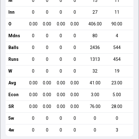
M
0
0
0
0
15
11
Inn
0
0
0
0
27
11
O
0.00
0.00
0.00
0.00
406.00
90.00
4
Mdns
0
0
0
0
80
4
Balls
0
0
0
0
2436
544
Runs
0
0
0
0
1313
454
W
0
0
0
0
32
19
Avg
0.00
0.00
0.00
0.00
41.00
23.00
2
Econ
0.00
0.00
0.00
0.00
3.00
5.00
SR
0.00
0.00
0.00
0.00
76.00
28.00
1
5w
0
0
0
0
0
0
4w
0
0
0
0
0
3