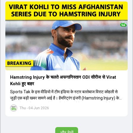
सुथार और हर्ष दुबे को कुलदीप यादव और वाशिंगटन सुंदर के साथ प्लेइंग 11 में मौका
मिलने की प्रबल संभावना है। कप्तान शुभमन गिल विकेट की स्थिति को ध्यान में
रखते हुए अंतिम 11 का फैसला करेंगे। टीम में यशस्वी जायसवाल, केएल राहुल,
ऋषभ पंत और ध्रुव जुरेल जैसे खिलाड़ी भी शामिल हैं। यह टेस्ट मैच विश्व टेस्ट
चैंपियनशिप चक्र का हिस्सा नहीं है, लेकिन भारतीय टीम के लिए काफी महत्वपूर्ण
है। अंत में फैंस के सवालों का जवाब देते हुए टी20 कप्तानी और हेड कोच गौतम
गंभीर से जुड़ी जानकारी भी साझा की गई।
Hamstring Injury के चलते अफगानिस्तान ODI सीरीज से Virat
Kohli हुए बाहर
Sports Tak के इस वीडियो में टीम इंडिया के स्टार बल्लेबाज विराट कोहली से
जुड़ी एक बड़ी खबर सामने आई है। हैमस्ट्रिंग इंजरी (Hamstring Injury) के
कारण विराट कोहली अफगानिस्तान के खिलाफ होने वाली आगामी तीन मैचों की
Thu - 04 Jun 2026
वनडे सीरीज से बाहर हो गए हैं। भारत और अफगानिस्तान के बीच इस वनडे सीरीज
की शुरुआत 13 जून से एचपीसीए स्टेडियम (HPCA Stadium) में होनी थी।
इसके बाद सीरीज के बाकी दो मुकाबले 17 और 20 जून को खेले जाने थे। हाल ही में
खत्म हुए आईपीएल में शानदार प्रदर्शन करने वाले विराट कोहली का इस सीरीज से
और देखें