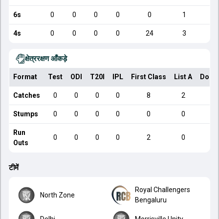
6s
0
0
0
0
0
1
4s
0
0
0
0
24
3
क्षेत्ररक्षण आँकड़े
Format
Test
ODI
T20I
IPL
First Class
List A
Dome
Catches
0
0
0
0
8
2
Stumps
0
0
0
0
0
0
Run
0
0
0
0
2
0
Outs
टीमें
Royal Challengers
North Zone
Bengaluru
Delhi
Morrisville Unity