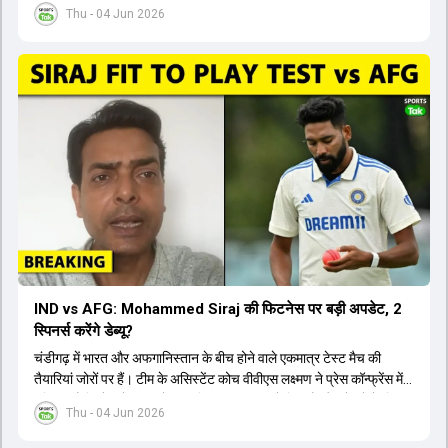
जिसमें वैभव सूर्यवंशी का टीम में चुना जाना और डेब्यू करना तय माना जा रहा है।
Thu - 04 Jun 2026
हालांकि, अभिषेक शर्मा और संजू सैमसन ही टीम के फर्स्ट चॉइस ओपनर बने रहेंगे,
क्योंकि दोनों ने वर्ल्ड कप में शानदार प्रदर्शन किया है। इसके अलावा ईशान किशन
नंबर तीन और श्रेयस अय्यर नंबर चार पर खेलेंगे। वहीं, रजत पाटीदार फिलहाल
टी20 टीम की योजना से बाहर हैं, लेकिन वह टेस्ट क्रिकेट में वापसी कर सकते हैं।
IND vs AFG: Mohammed Siraj की फिटनेस पर बड़ी अपडेट, 2
स्पिनर्स करेंगे डेब्यू?
चंडीगढ़ में भारत और अफगानिस्तान के बीच होने वाले एकमात्र टेस्ट मैच की
तैयारियां जोरों पर हैं। टीम के असिस्टेंट कोच वीवीएस लक्ष्मण ने प्रेस कॉन्फ्रेंस में
पुष्टि की है कि तेज गेंदबाज मोहम्मद सिराज पूरी तरह से फिट हैं और खेलने के लिए
Thu - 04 Jun 2026
उपलब्ध हैं। आईपीएल के दौरान लगी चोट के कारण उनके खेलने पर संदेह था,
लेकिन अब उन्हें फिटनेस क्लीयरेंस मिल गई है। इसके अलावा, दो नए स्पिनर्स मानव