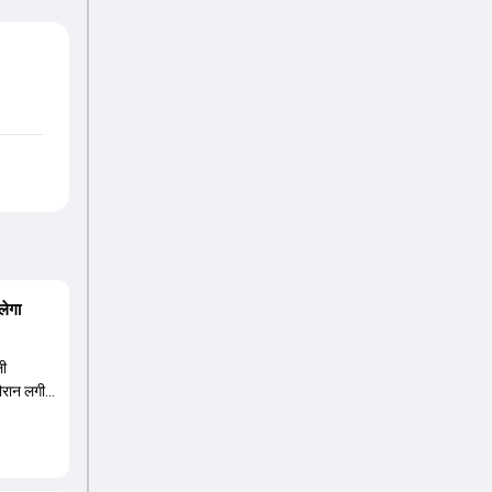
लेगा
ली
दौरान लगी
ंबर तीन पर
हली के
8 की लिस्ट
 वनडे