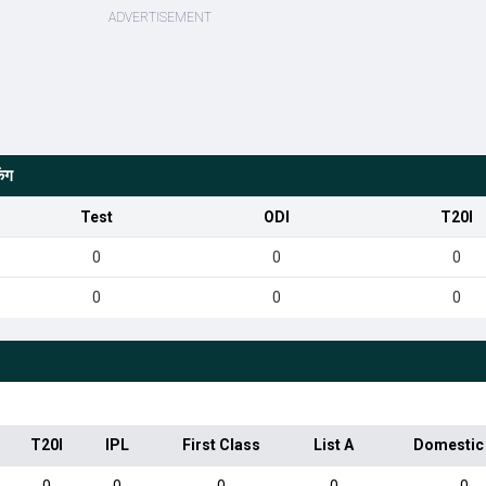
िंग
Test
ODI
T20I
0
0
0
0
0
0
T20I
IPL
First Class
List A
Domestic