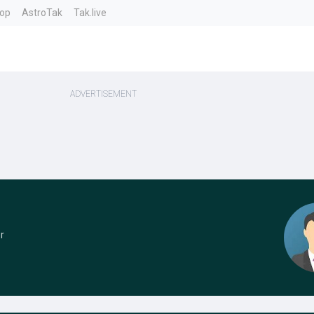
top
AstroTak
Tak.live
r