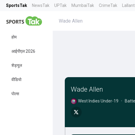
SportsTak
NewsTak
UPTak
MumbaiTak
CrimeTak
Lallan
Wade Allen
होम
आईपीएल 2026
शेड्यूल
वीडियो
Wade Allen
पोल्स
West Indies Under-19
•
Batte