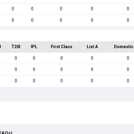
0
0
0
0
0
0
0
0
0
0
I
T20I
IPL
First Class
List A
Domestic
0
0
0
0
0
0
0
0
0
0
0
0
0
0
0
(FAQs)