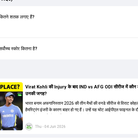
कितने शतक लगाए हैं?
्वोच्च स्कोर कितना है?
Virat Kohli की Injury के बाद IND vs AFG ODI सीरीज में कौन 
उनकी जगह?
भारत बनाम अफगानिस्तान 2026 की तीन मैचों की वनडे सीरीज से विराट कोह
हैमस्ट्रिंग इंजरी के कारण बाहर हो गए हैं। उन्हें यह चोट आईपीएल फाइनल के 
थी। रोहित शर्मा और हार्दिक पांड्या की फिटनेस पर भी अभी सवाल हैं, इसलिए न
कोहली की जगह एक मजबूत विकल्प खोजना जरूरी है। इस वीडियो में विराट को
Thu - 04 Jun 2026
रिप्लेसमेंट के तौर पर कई दावेदारों पर चर्चा की गई है। रुतुराज गायकवाड़ 58.
ए औसत के साथ एक मजबूत विकल्प हैं। संजू सैमसन भी बड़े दावेदार हैं, जिनका