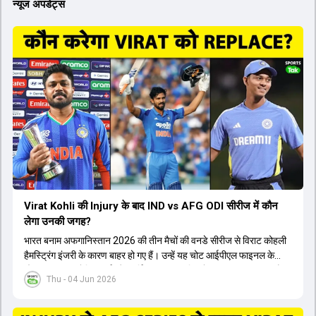
न्यूज अपडेट्स
Virat Kohli की Injury के बाद IND vs AFG ODI सीरीज में कौन
लेगा उनकी जगह?
भारत बनाम अफगानिस्तान 2026 की तीन मैचों की वनडे सीरीज से विराट कोहली
हैमस्ट्रिंग इंजरी के कारण बाहर हो गए हैं। उन्हें यह चोट आईपीएल फाइनल के
दौरान लगी थी। रोहित शर्मा और हार्दिक पांड्या की फिटनेस पर भी अभी सवाल हैं,
Thu - 04 Jun 2026
इसलिए नंबर तीन पर कोहली की जगह एक मजबूत विकल्प खोजना जरूरी है। इस
वीडियो में विराट कोहली के रिप्लेसमेंट के तौर पर कई दावेदारों पर चर्चा की गई है।
रुतुराज गायकवाड़ 58.8 की लिस्ट ए औसत के साथ एक मजबूत विकल्प हैं। संजू