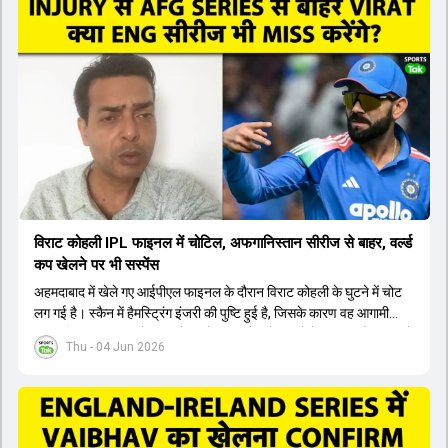
सैमसन भी बड़े दावेदार हैं, जिनका वनडे क्रिकेट में 56 से ज्यादा का औसत है।
यशस्वी जायसवाल को भी मौका मिल सकता है, हालांकि उनके बैटिंग ऑर्डर पर
विचार करना होगा। इसके अलावा 82 से ज्यादा की लिस्ट ए औसत वाले देवदत्त
पडिक्कल भी एक शानदार विकल्प हो सकते हैं। टीम मैनेजमेंट स्क्वाड में पहले से
मौजूद ईशान किशन को भी नंबर तीन पर खिलाने का फैसला कर सकती है।
विराट कोहली IPL फाइनल में चोटिल, अफगानिस्तान सीरीज से बाहर, वर्ल्ड
कप खेलने पर भी सस्पेंस
अहमदाबाद में खेले गए आईपीएल फाइनल के दौरान विराट कोहली के घुटने में चोट
लग गई है। स्कैन में हैमस्ट्रिंग इंजरी की पुष्टि हुई है, जिसके कारण वह आगामी
अफगानिस्तान सीरीज से बाहर हो गए हैं। इस चोट से उबरने में सामान्य तौर पर 4 से
Thu - 04 Jun 2026
12 हफ्ते का समय लग सकता है, और अगर सर्जरी की जरूरत पड़ी तो 3 से 5 महीने
भी लग सकते हैं। विराट कोहली अब रिहैब और असेसमेंट के लिए बेंगलुरु स्थित
सेंटर ऑफ एक्सीलेंस जाएंगे। इस गंभीर चोट के कारण 14 जुलाई से शुरू होने वाले
इंग्लैंड दौरे और आगामी वर्ल्ड कप में उनके खेलने पर सस्पेंस बन गया है। दूसरी
तरफ, आईपीएल में इम्पैक्ट प्लेयर के तौर पर खेलने वाले रोहित शर्मा को भी अभी तक