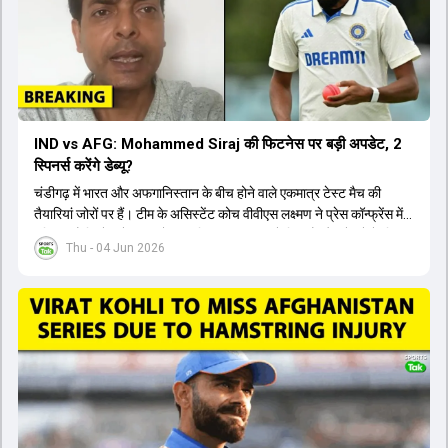
IND vs AFG: Mohammed Siraj की फिटनेस पर बड़ी अपडेट, 2
स्पिनर्स करेंगे डेब्यू?
चंडीगढ़ में भारत और अफगानिस्तान के बीच होने वाले एकमात्र टेस्ट मैच की
तैयारियां जोरों पर हैं। टीम के असिस्टेंट कोच वीवीएस लक्ष्मण ने प्रेस कॉन्फ्रेंस में
पुष्टि की है कि तेज गेंदबाज मोहम्मद सिराज पूरी तरह से फिट हैं और खेलने के लिए
Thu - 04 Jun 2026
उपलब्ध हैं। आईपीएल के दौरान लगी चोट के कारण उनके खेलने पर संदेह था,
लेकिन अब उन्हें फिटनेस क्लीयरेंस मिल गई है। इसके अलावा, दो नए स्पिनर्स मानव
सुथार और हर्ष दुबे को कुलदीप यादव और वाशिंगटन सुंदर के साथ प्लेइंग 11 में मौका
मिलने की प्रबल संभावना है। कप्तान शुभमन गिल विकेट की स्थिति को ध्यान में
रखते हुए अंतिम 11 का फैसला करेंगे। टीम में यशस्वी जायसवाल, केएल राहुल,
ऋषभ पंत और ध्रुव जुरेल जैसे खिलाड़ी भी शामिल हैं। यह टेस्ट मैच विश्व टेस्ट
चैंपियनशिप चक्र का हिस्सा नहीं है, लेकिन भारतीय टीम के लिए काफी महत्वपूर्ण
है। अंत में फैंस के सवालों का जवाब देते हुए टी20 कप्तानी और हेड कोच गौतम
गंभीर से जुड़ी जानकारी भी साझा की गई।