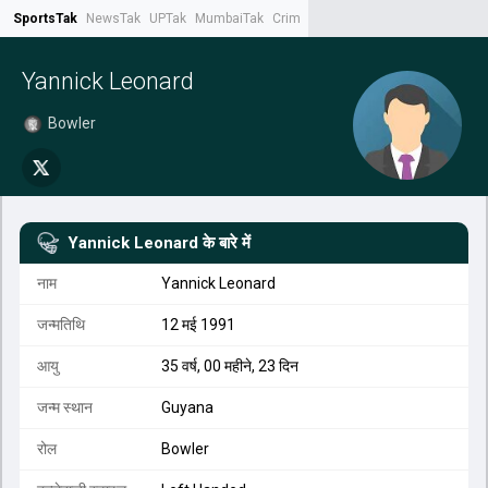
SportsTak
NewsTak
UPTak
MumbaiTak
CrimeTak
Lallantop
AstroTak
Tak.
Yannick Leonard
Bowler
Yannick Leonard
के बारे में
नाम
Yannick Leonard
जन्मतिथि
12 मई 1991
आयु
35 वर्ष, 00 महीने, 23 दिन
जन्म स्थान
Guyana
रोल
Bowler