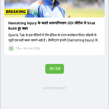
Hamstring Injury के चलते अफगानिस्तान ODI सीरीज से Virat
Kohli हुए बाहर
Sports Tak के इस वीडियो में टीम इंडिया के स्टार बल्लेबाज विराट कोहली से
जुड़ी एक बड़ी खबर सामने आई है। हैमस्ट्रिंग इंजरी (Hamstring Injury) के
कारण विराट कोहली अफगानिस्तान के खिलाफ होने वाली आगामी तीन मैचों की
Thu - 04 Jun 2026
वनडे सीरीज से बाहर हो गए हैं। भारत और अफगानिस्तान के बीच इस वनडे सीरीज
की शुरुआत 13 जून से एचपीसीए स्टेडियम (HPCA Stadium) में होनी थी।
इसके बाद सीरीज के बाकी दो मुकाबले 17 और 20 जून को खेले जाने थे। हाल ही में
खत्म हुए आईपीएल में शानदार प्रदर्शन करने वाले विराट कोहली का इस सीरीज से
और देखें
बाहर होना भारतीय फैंस के लिए एक बहुत बड़ा झटका है। यह वनडे सीरीज 2027
में होने वाले वर्ल्ड कप की तैयारियों के लिहाज से भी काफी अहम मानी जा रही थी।
फिलहाल यह स्पष्ट नहीं है कि विराट कोहली को इस हैमस्ट्रिंग इंजरी से पूरी तरह से
उबरने में कितना समय लगेगा और उनकी जगह टीम में किस खिलाड़ी को शामिल
किया जाएगा।