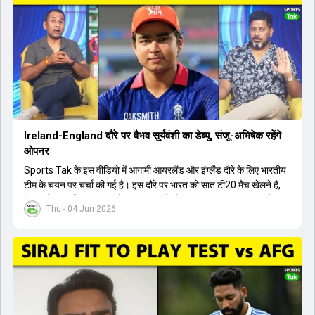
मेडिकल क्लीयरेंस नहीं मिली है। शनिवार को मुंबई में होने वाली चयन समिति की
बैठक में यह देखना अहम होगा कि क्या चयनकर्ता विराट कोहली को फिटनेस की शर्त
पर टीम में शामिल करते हैं या नहीं।
Ireland-England दौरे पर वैभव सूर्यवंशी का डेब्यू, संजू-अभिषेक रहेंगे
ओपनर
Sports Tak के इस वीडियो में आगामी आयरलैंड और इंग्लैंड दौरे के लिए भारतीय
टीम के चयन पर चर्चा की गई है। इस दौरे पर भारत को सात टी20 मैच खेलने हैं,
जिसमें वैभव सूर्यवंशी का टीम में चुना जाना और डेब्यू करना तय माना जा रहा है।
Thu - 04 Jun 2026
हालांकि, अभिषेक शर्मा और संजू सैमसन ही टीम के फर्स्ट चॉइस ओपनर बने रहेंगे,
क्योंकि दोनों ने वर्ल्ड कप में शानदार प्रदर्शन किया है। इसके अलावा ईशान किशन
नंबर तीन और श्रेयस अय्यर नंबर चार पर खेलेंगे। वहीं, रजत पाटीदार फिलहाल
टी20 टीम की योजना से बाहर हैं, लेकिन वह टेस्ट क्रिकेट में वापसी कर सकते हैं।