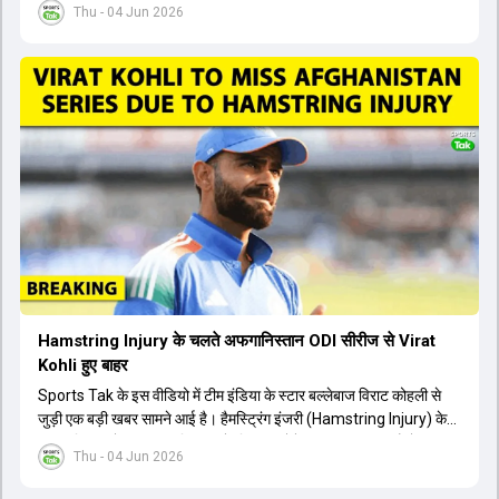
Thu - 04 Jun 2026
उपलब्ध हैं। आईपीएल के दौरान लगी चोट के कारण उनके खेलने पर संदेह था,
लेकिन अब उन्हें फिटनेस क्लीयरेंस मिल गई है। इसके अलावा, दो नए स्पिनर्स मानव
सुथार और हर्ष दुबे को कुलदीप यादव और वाशिंगटन सुंदर के साथ प्लेइंग 11 में मौका
मिलने की प्रबल संभावना है। कप्तान शुभमन गिल विकेट की स्थिति को ध्यान में
रखते हुए अंतिम 11 का फैसला करेंगे। टीम में यशस्वी जायसवाल, केएल राहुल,
ऋषभ पंत और ध्रुव जुरेल जैसे खिलाड़ी भी शामिल हैं। यह टेस्ट मैच विश्व टेस्ट
चैंपियनशिप चक्र का हिस्सा नहीं है, लेकिन भारतीय टीम के लिए काफी महत्वपूर्ण
है। अंत में फैंस के सवालों का जवाब देते हुए टी20 कप्तानी और हेड कोच गौतम
गंभीर से जुड़ी जानकारी भी साझा की गई।
Hamstring Injury के चलते अफगानिस्तान ODI सीरीज से Virat
Kohli हुए बाहर
Sports Tak के इस वीडियो में टीम इंडिया के स्टार बल्लेबाज विराट कोहली से
जुड़ी एक बड़ी खबर सामने आई है। हैमस्ट्रिंग इंजरी (Hamstring Injury) के
कारण विराट कोहली अफगानिस्तान के खिलाफ होने वाली आगामी तीन मैचों की
Thu - 04 Jun 2026
वनडे सीरीज से बाहर हो गए हैं। भारत और अफगानिस्तान के बीच इस वनडे सीरीज
की शुरुआत 13 जून से एचपीसीए स्टेडियम (HPCA Stadium) में होनी थी।