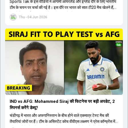
Sports Tak के इस वीडियो में आगामी आयरलैंड और इंग्लैंड दौरे के लिए भारतीय
टीम के चयन पर चर्चा की गई है। इस दौरे पर भारत को सात टी20 मैच खेलने हैं,
जिसमें वैभव सूर्यवंशी का टीम में चुना जाना और डेब्यू करना तय माना जा रहा है।
Thu - 04 Jun 2026
हालांकि, अभिषेक शर्मा और संजू सैमसन ही टीम के फर्स्ट चॉइस ओपनर बने रहेंगे,
क्योंकि दोनों ने वर्ल्ड कप में शानदार प्रदर्शन किया है। इसके अलावा ईशान किशन
नंबर तीन और श्रेयस अय्यर नंबर चार पर खेलेंगे। वहीं, रजत पाटीदार फिलहाल
टी20 टीम की योजना से बाहर हैं, लेकिन वह टेस्ट क्रिकेट में वापसी कर सकते हैं।
IND vs AFG: Mohammed Siraj की फिटनेस पर बड़ी अपडेट, 2
स्पिनर्स करेंगे डेब्यू?
चंडीगढ़ में भारत और अफगानिस्तान के बीच होने वाले एकमात्र टेस्ट मैच की
तैयारियां जोरों पर हैं। टीम के असिस्टेंट कोच वीवीएस लक्ष्मण ने प्रेस कॉन्फ्रेंस में
पुष्टि की है कि तेज गेंदबाज मोहम्मद सिराज पूरी तरह से फिट हैं और खेलने के लिए