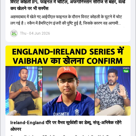
विराट कोहली IPL फाइनल में चोटिल, अफगानिस्तान सीरीज से बाहर, वर्ल्ड
कप खेलने पर भी सस्पेंस
अहमदाबाद में खेले गए आईपीएल फाइनल के दौरान विराट कोहली के घुटने में चोट
लग गई है। स्कैन में हैमस्ट्रिंग इंजरी की पुष्टि हुई है, जिसके कारण वह आगामी
अफगानिस्तान सीरीज से बाहर हो गए हैं। इस चोट से उबरने में सामान्य तौर पर 4 से
Thu - 04 Jun 2026
12 हफ्ते का समय लग सकता है, और अगर सर्जरी की जरूरत पड़ी तो 3 से 5 महीने
भी लग सकते हैं। विराट कोहली अब रिहैब और असेसमेंट के लिए बेंगलुरु स्थित
सेंटर ऑफ एक्सीलेंस जाएंगे। इस गंभीर चोट के कारण 14 जुलाई से शुरू होने वाले
इंग्लैंड दौरे और आगामी वर्ल्ड कप में उनके खेलने पर सस्पेंस बन गया है। दूसरी
तरफ, आईपीएल में इम्पैक्ट प्लेयर के तौर पर खेलने वाले रोहित शर्मा को भी अभी तक
मेडिकल क्लीयरेंस नहीं मिली है। शनिवार को मुंबई में होने वाली चयन समिति की
बैठक में यह देखना अहम होगा कि क्या चयनकर्ता विराट कोहली को फिटनेस की शर्त
पर टीम में शामिल करते हैं या नहीं।
Ireland-England दौरे पर वैभव सूर्यवंशी का डेब्यू, संजू-अभिषेक रहेंगे
ओपनर