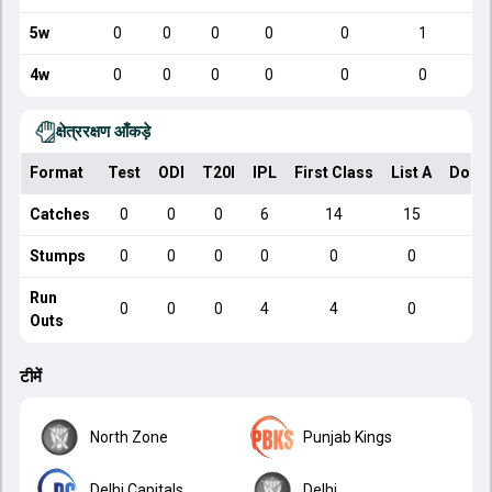
5w
0
0
0
0
0
1
4w
0
0
0
0
0
0
क्षेत्ररक्षण आँकड़े
Format
Test
ODI
T20I
IPL
First Class
List A
Dome
Catches
0
0
0
6
14
15
Stumps
0
0
0
0
0
0
Run
0
0
0
4
4
0
Outs
टीमें
North Zone
Punjab Kings
Delhi Capitals
Delhi