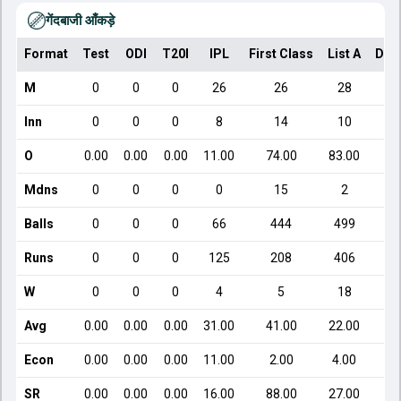
गेंदबाजी आँकड़े
Format
Test
ODI
T20I
IPL
First Class
List A
Dom
M
0
0
0
26
26
28
Inn
0
0
0
8
14
10
O
0.00
0.00
0.00
11.00
74.00
83.00
Mdns
0
0
0
0
15
2
Balls
0
0
0
66
444
499
Runs
0
0
0
125
208
406
W
0
0
0
4
5
18
Avg
0.00
0.00
0.00
31.00
41.00
22.00
Econ
0.00
0.00
0.00
11.00
2.00
4.00
SR
0.00
0.00
0.00
16.00
88.00
27.00