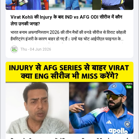
Virat Kohli की Injury के बाद IND vs AFG ODI सीरीज में कौन
लेगा उनकी जगह?
भारत बनाम अफगानिस्तान 2026 की तीन मैचों की वनडे सीरीज से विराट कोहली
हैमस्ट्रिंग इंजरी के कारण बाहर हो गए हैं। उन्हें यह चोट आईपीएल फाइनल के
दौरान लगी थी। रोहित शर्मा और हार्दिक पांड्या की फिटनेस पर भी अभी सवाल हैं,
Thu - 04 Jun 2026
इसलिए नंबर तीन पर कोहली की जगह एक मजबूत विकल्प खोजना जरूरी है। इस
वीडियो में विराट कोहली के रिप्लेसमेंट के तौर पर कई दावेदारों पर चर्चा की गई है।
रुतुराज गायकवाड़ 58.8 की लिस्ट ए औसत के साथ एक मजबूत विकल्प हैं। संजू
सैमसन भी बड़े दावेदार हैं, जिनका वनडे क्रिकेट में 56 से ज्यादा का औसत है।
यशस्वी जायसवाल को भी मौका मिल सकता है, हालांकि उनके बैटिंग ऑर्डर पर
विचार करना होगा। इसके अलावा 82 से ज्यादा की लिस्ट ए औसत वाले देवदत्त
पडिक्कल भी एक शानदार विकल्प हो सकते हैं। टीम मैनेजमेंट स्क्वाड में पहले से
मौजूद ईशान किशन को भी नंबर तीन पर खिलाने का फैसला कर सकती है।