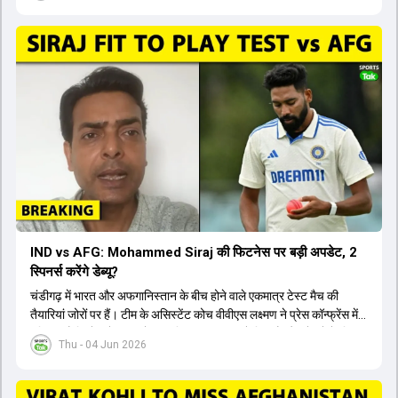
क्योंकि दोनों ने वर्ल्ड कप में शानदार प्रदर्शन किया है। इसके अलावा ईशान किशन
नंबर तीन और श्रेयस अय्यर नंबर चार पर खेलेंगे। वहीं, रजत पाटीदार फिलहाल
टी20 टीम की योजना से बाहर हैं, लेकिन वह टेस्ट क्रिकेट में वापसी कर सकते हैं।
IND vs AFG: Mohammed Siraj की फिटनेस पर बड़ी अपडेट, 2
स्पिनर्स करेंगे डेब्यू?
चंडीगढ़ में भारत और अफगानिस्तान के बीच होने वाले एकमात्र टेस्ट मैच की
तैयारियां जोरों पर हैं। टीम के असिस्टेंट कोच वीवीएस लक्ष्मण ने प्रेस कॉन्फ्रेंस में
पुष्टि की है कि तेज गेंदबाज मोहम्मद सिराज पूरी तरह से फिट हैं और खेलने के लिए
Thu - 04 Jun 2026
उपलब्ध हैं। आईपीएल के दौरान लगी चोट के कारण उनके खेलने पर संदेह था,
लेकिन अब उन्हें फिटनेस क्लीयरेंस मिल गई है। इसके अलावा, दो नए स्पिनर्स मानव
सुथार और हर्ष दुबे को कुलदीप यादव और वाशिंगटन सुंदर के साथ प्लेइंग 11 में मौका