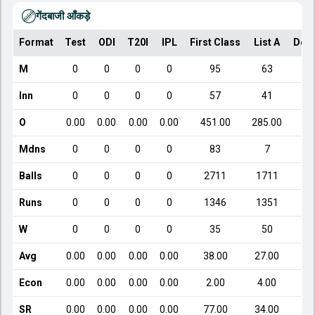
गेंदबाजी आँकड़े
Format
Test
ODI
T20I
IPL
First Class
List A
Dom
M
0
0
0
0
95
63
Inn
0
0
0
0
57
41
O
0.00
0.00
0.00
0.00
451.00
285.00
Mdns
0
0
0
0
83
7
Balls
0
0
0
0
2711
1711
Runs
0
0
0
0
1346
1351
W
0
0
0
0
35
50
Avg
0.00
0.00
0.00
0.00
38.00
27.00
Econ
0.00
0.00
0.00
0.00
2.00
4.00
SR
0.00
0.00
0.00
0.00
77.00
34.00