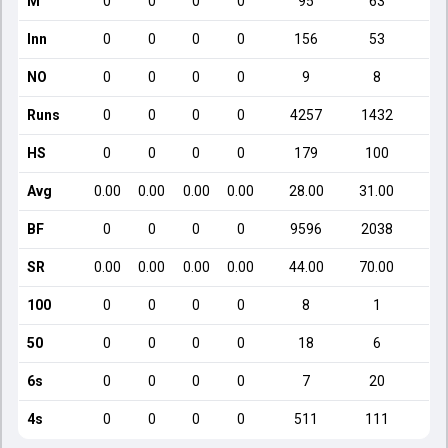
M
0
0
0
0
95
63
Inn
0
0
0
0
156
53
NO
0
0
0
0
9
8
Runs
0
0
0
0
4257
1432
HS
0
0
0
0
179
100
Avg
0.00
0.00
0.00
0.00
28.00
31.00
1
BF
0
0
0
0
9596
2038
SR
0.00
0.00
0.00
0.00
44.00
70.00
1
100
0
0
0
0
8
1
50
0
0
0
0
18
6
6s
0
0
0
0
7
20
4s
0
0
0
0
511
111