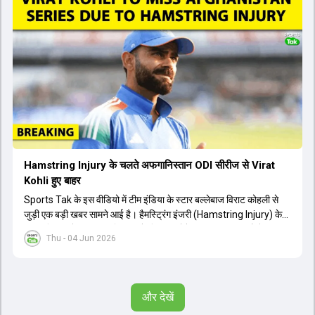
मिलने की प्रबल संभावना है। कप्तान शुभमन गिल विकेट की स्थिति को ध्यान में
रखते हुए अंतिम 11 का फैसला करेंगे। टीम में यशस्वी जायसवाल, केएल राहुल,
ऋषभ पंत और ध्रुव जुरेल जैसे खिलाड़ी भी शामिल हैं। यह टेस्ट मैच विश्व टेस्ट
चैंपियनशिप चक्र का हिस्सा नहीं है, लेकिन भारतीय टीम के लिए काफी महत्वपूर्ण
है। अंत में फैंस के सवालों का जवाब देते हुए टी20 कप्तानी और हेड कोच गौतम
गंभीर से जुड़ी जानकारी भी साझा की गई।
Hamstring Injury के चलते अफगानिस्तान ODI सीरीज से Virat
Kohli हुए बाहर
Sports Tak के इस वीडियो में टीम इंडिया के स्टार बल्लेबाज विराट कोहली से
जुड़ी एक बड़ी खबर सामने आई है। हैमस्ट्रिंग इंजरी (Hamstring Injury) के
कारण विराट कोहली अफगानिस्तान के खिलाफ होने वाली आगामी तीन मैचों की
Thu - 04 Jun 2026
वनडे सीरीज से बाहर हो गए हैं। भारत और अफगानिस्तान के बीच इस वनडे सीरीज
की शुरुआत 13 जून से एचपीसीए स्टेडियम (HPCA Stadium) में होनी थी।
इसके बाद सीरीज के बाकी दो मुकाबले 17 और 20 जून को खेले जाने थे। हाल ही में
खत्म हुए आईपीएल में शानदार प्रदर्शन करने वाले विराट कोहली का इस सीरीज से
और देखें
बाहर होना भारतीय फैंस के लिए एक बहुत बड़ा झटका है। यह वनडे सीरीज 2027