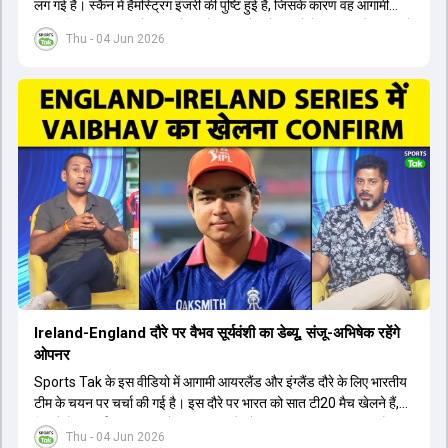
लग गई है। स्कैन में हैमस्ट्रिंग इंजरी की पुष्टि हुई है, जिसके कारण वह आगामी
अफगानिस्तान सीरीज से बाहर हो गए हैं। इस चोट से उबरने में सामान्य तौर पर 4 से
Thu - 04 Jun 2026
12 हफ्ते का समय लग सकता है, और अगर सर्जरी की जरूरत पड़ी तो 3 से 5 महीने
भी लग सकते हैं। विराट कोहली अब रिहैब और असेसमेंट के लिए बेंगलुरु स्थित
सेंटर ऑफ एक्सीलेंस जाएंगे। इस गंभीर चोट के कारण 14 जुलाई से शुरू होने वाले
इंग्लैंड दौरे और आगामी वर्ल्ड कप में उनके खेलने पर सस्पेंस बन गया है। दूसरी
तरफ, आईपीएल में इम्पैक्ट प्लेयर के तौर पर खेलने वाले रोहित शर्मा को भी अभी तक
मेडिकल क्लीयरेंस नहीं मिली है। शनिवार को मुंबई में होने वाली चयन समिति की
बैठक में यह देखना अहम होगा कि क्या चयनकर्ता विराट कोहली को फिटनेस की शर्त
पर टीम में शामिल करते हैं या नहीं।
Ireland-England दौरे पर वैभव सूर्यवंशी का डेब्यू, संजू-अभिषेक रहेंगे
ओपनर
Sports Tak के इस वीडियो में आगामी आयरलैंड और इंग्लैंड दौरे के लिए भारतीय
टीम के चयन पर चर्चा की गई है। इस दौरे पर भारत को सात टी20 मैच खेलने हैं,
जिसमें वैभव सूर्यवंशी का टीम में चुना जाना और डेब्यू करना तय माना जा रहा है।
Thu - 04 Jun 2026
हालांकि, अभिषेक शर्मा और संजू सैमसन ही टीम के फर्स्ट चॉइस ओपनर बने रहेंगे,