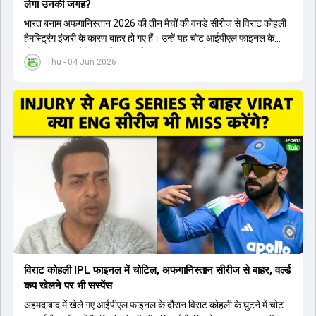
लेगा उनकी जगह?
भारत बनाम अफगानिस्तान 2026 की तीन मैचों की वनडे सीरीज से विराट कोहली
हैमस्ट्रिंग इंजरी के कारण बाहर हो गए हैं। उन्हें यह चोट आईपीएल फाइनल के
दौरान लगी थी। रोहित शर्मा और हार्दिक पांड्या की फिटनेस पर भी अभी सवाल हैं,
Thu - 04 Jun 2026
इसलिए नंबर तीन पर कोहली की जगह एक मजबूत विकल्प खोजना जरूरी है। इस
वीडियो में विराट कोहली के रिप्लेसमेंट के तौर पर कई दावेदारों पर चर्चा की गई है।
रुतुराज गायकवाड़ 58.8 की लिस्ट ए औसत के साथ एक मजबूत विकल्प हैं। संजू
सैमसन भी बड़े दावेदार हैं, जिनका वनडे क्रिकेट में 56 से ज्यादा का औसत है।
यशस्वी जायसवाल को भी मौका मिल सकता है, हालांकि उनके बैटिंग ऑर्डर पर
विचार करना होगा। इसके अलावा 82 से ज्यादा की लिस्ट ए औसत वाले देवदत्त
पडिक्कल भी एक शानदार विकल्प हो सकते हैं। टीम मैनेजमेंट स्क्वाड में पहले से
मौजूद ईशान किशन को भी नंबर तीन पर खिलाने का फैसला कर सकती है।
विराट कोहली IPL फाइनल में चोटिल, अफगानिस्तान सीरीज से बाहर, वर्ल्ड
कप खेलने पर भी सस्पेंस
अहमदाबाद में खेले गए आईपीएल फाइनल के दौरान विराट कोहली के घुटने में चोट