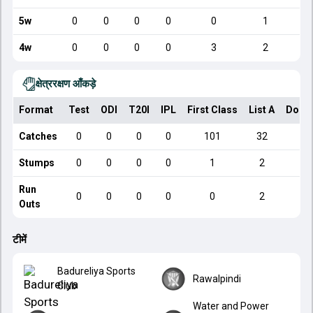
5w
0
0
0
0
0
1
4w
0
0
0
0
3
2
क्षेत्ररक्षण आँकड़े
Format
Test
ODI
T20I
IPL
First Class
List A
Dome
Catches
0
0
0
0
101
32
Stumps
0
0
0
0
1
2
Run
0
0
0
0
0
2
Outs
टीमें
Badureliya Sports
Rawalpindi
Club
Water and Power