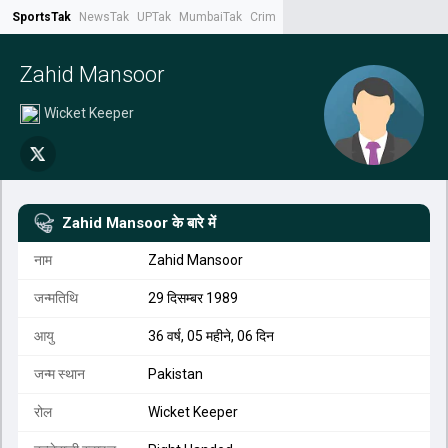
SportsTak
NewsTak
UPTak
MumbaiTak
CrimeTak
Lallantop
AstroTak
Tak.
Zahid Mansoor
Wicket Keeper
Zahid Mansoor
के बारे में
नाम
Zahid Mansoor
जन्मतिथि
29 दिसम्बर 1989
आयु
36 वर्ष, 05 महीने, 06 दिन
जन्म स्थान
Pakistan
रोल
Wicket Keeper