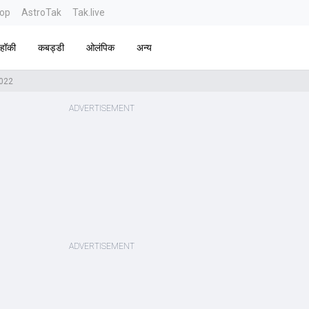
top
AstroTak
Tak.live
हॉकी
कबड्डी
ओलंपिक
अन्य
022