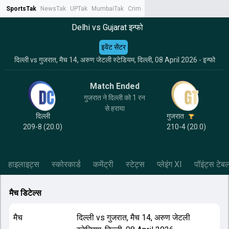
SportsTak
NewsTak
UPTak
MumbaiTak
CrimeTak
Lallantop
AstroTak
Tak.
Delhi vs Gujarat इन्फो
इवेंट सेंटर
दिल्ली vs गुजरात, मैच 14, अरुण जेटली स्टेडियम, दिल्ली, 08 April 2026 - इन्फो
Match Ended
गुजरात ने दिल्ली को 1 रन
से हराया
दिल्ली
गुजरात
209-8 (20.0)
210-4 (20.0)
हाइलाइट्स
स्कोरकार्ड
कमेंट्री
स्टेट्स
प्लेइंग XI
पॉइंट्स टेब
मैच डिटेल्स
मैच
दिल्ली
vs
गुजरात
,
मैच 14
,
अरुण जेटली