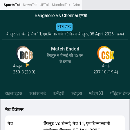
SportsTak
NewsTak
UPTak
MumbaiTak
CrimeTak
Lallantop
AstroTak
Tak.
Bangalore vs Chennai इन्फो
इवेंट सेंटर
बेंगलुरु vs चेन्नई, मैच 11, एम.चिन्नास्वामी स्टेडियम, बेंगलुरू, 05 April 2026 - इन्फो
Match Ended
बेंगलुरु ने चेन्नई को 43 रन
से हराया
बेंगलुरु
चेन्नई
250-3 (20.0)
207-10 (19.4)
हाइलाइट्स
स्कोरकार्ड
कमेंट्री
स्टेट्स
प्लेइंग XI
पॉइंट्स टेब
मैच डिटेल्स
मैच
बेंगलुरु
vs
चेन्नई
,
मैच 11
,
एम.चिन्नास्वामी