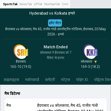
SportsTak
NewsTak
UPTak
MumbaiTak
CrimeTak
Lallantop
AstroTak
Tak.
Hyderabad vs Kolkata इन्फो
इवेंट सेंटर
हैदराबाद vs कोलकाता, मैच 45, राजीव गांधी अंतर्राष्ट्रीय स्टेडियम, हैदराबाद, 03 May
2026 - इन्फो
Match Ended
कोलकाता ने हैदराबाद को 7
विकेट से हराया
हैदराबाद
कोलकाता
165-10 (19.0)
169-3 (18.2)
हाइलाइट्स
स्कोरकार्ड
कमेंट्री
स्टेट्स
प्लेइंग XI
पॉइंट्स टेब
मैच डिटेल्स
मैच
हैदराबाद
vs
कोलकाता
,
मैच 45
,
राजीव गांधी