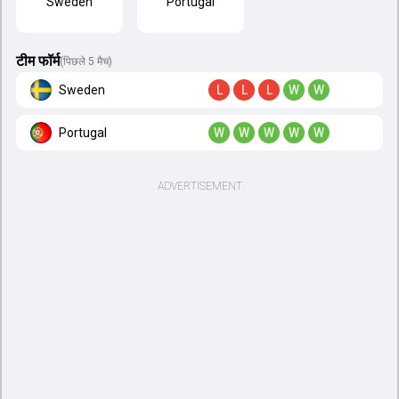
Sweden
Portugal
टीम फॉर्म
(पिछले 5 मैच)
Sweden
L
L
L
W
W
Portugal
W
W
W
W
W