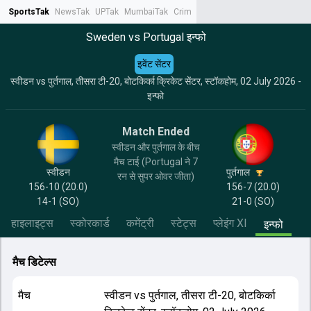
SportsTak
NewsTak
UPTak
MumbaiTak
CrimeTak
Lallantop
AstroTak
Tak.
Sweden vs Portugal इन्फो
इवेंट सेंटर
स्वीडन vs पुर्तगाल, तीसरा टी-20, बोटकिर्का क्रिकेट सेंटर, स्टॉकहोम, 02 July 2026 -
इन्फो
Match Ended
स्वीडन और पुर्तगाल के बीच
मैच टाई (Portugal ने 7
स्वीडन
पुर्तगाल
रन से सुपर ओवर जीता)
156-10 (20.0)
156-7 (20.0)
14-1
(SO)
21-0
(SO)
हाइलाइट्स
स्कोरकार्ड
कमेंट्री
स्टेट्स
प्लेइंग XI
इन्फो
मैच डिटेल्स
मैच
स्वीडन
vs
पुर्तगाल
,
तीसरा टी-20
,
बोटकिर्का