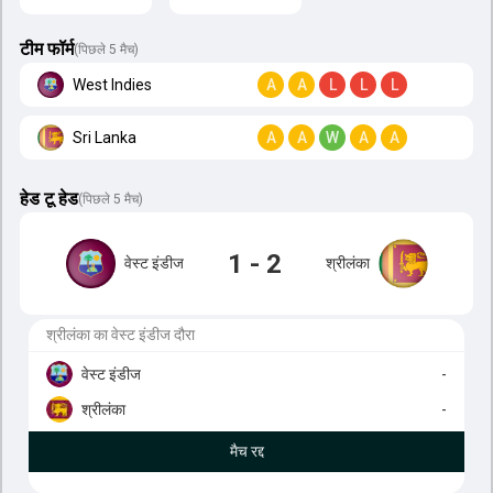
टीम फॉर्म
(पिछले 5 मैच)
West Indies
A
A
L
L
L
Sri Lanka
A
A
W
A
A
हेड टू हेड
(
पिछले 5 मैच
)
1 - 2
वेस्ट इंडीज
श्रीलंका
श्रीलंका का वेस्ट इंडीज दौरा
वेस्ट इंडीज
-
श्रीलंका
-
मैच रद्द