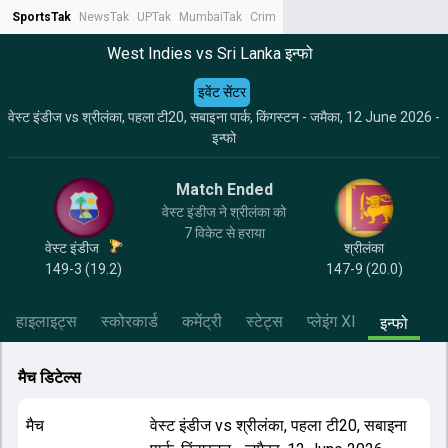
SportsTak
NewsTak
UPTak
MumbaiTak
CrimeTak
Lallantop
AstroTak
Tak.
West Indies vs Sri Lanka इन्फो
इवेंट सेंटर
वेस्ट इंडीज vs श्रीलंका, पहला टी20, सबाइना पार्क, किंगस्टन - जमैका, 12 June 2026 -
इन्फो
Match Ended
वेस्ट इंडीज ने श्रीलंका को
7 विकेट से हराया
वेस्ट इंडीज
श्रीलंका
149-3 (19.2)
147-9 (20.0)
हाइलाइट्स
स्कोरकार्ड
कमेंट्री
स्टेट्स
प्लेइंग XI
इन्फो
मैच डिटेल्स
मैच
वेस्ट इंडीज
vs
श्रीलंका
,
पहला टी20
,
सबाइना