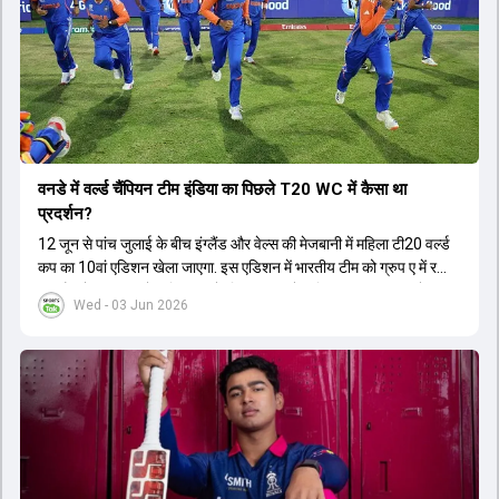
वनडे में वर्ल्ड चैंप‍ियन टीम इंडिया का प‍िछले T20 WC में कैसा था
प्रदर्शन?
12 जून से पांच जुलाई के बीच इंग्लैंड और वेल्स की मेजबानी में महिला टी20 वर्ल्ड
कप का 10वां एडिशन खेला जाएगा. इस एडिशन में भारतीय टीम को ग्रुप ए में रखा
गया है, जो 14 जून को पाकिस्तान के ख‍िलाफ अपने अभ‍ियान का आगाज करेगी.
Wed - 03 Jun 2026