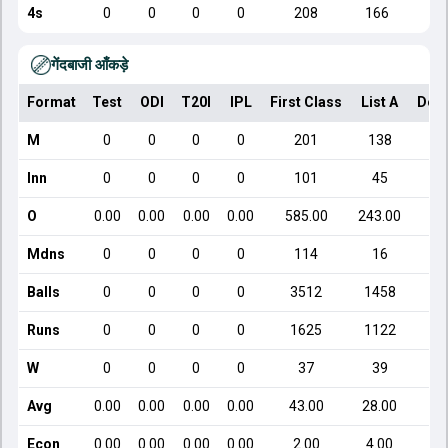
4s
0
0
0
0
208
166
गेंदबाजी आँकड़े
Format
Test
ODI
T20I
IPL
First Class
List A
Dom
M
0
0
0
0
201
138
Inn
0
0
0
0
101
45
O
0.00
0.00
0.00
0.00
585.00
243.00
Mdns
0
0
0
0
114
16
Balls
0
0
0
0
3512
1458
Runs
0
0
0
0
1625
1122
W
0
0
0
0
37
39
Avg
0.00
0.00
0.00
0.00
43.00
28.00
Econ
0.00
0.00
0.00
0.00
2.00
4.00