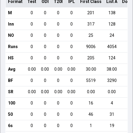
Format
Test
ODI
T20I
IPL
First Class
List A
Dome
M
0
0
0
0
201
138
Inn
0
0
0
0
317
128
NO
0
0
0
0
25
24
Runs
0
0
0
0
9006
4054
HS
0
0
0
0
205
124
Avg
0.00
0.00
0.00
0.00
30.00
38.00
1
BF
0
0
0
0
5519
3290
SR
0.00
0.00
0.00
0.00
0.00
0.00
9
100
0
0
0
0
16
4
50
0
0
0
0
46
31
6s
0
0
0
0
1
19