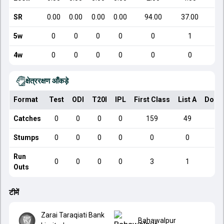
SR
0.00
0.00
0.00
0.00
94.00
37.00
5w
0
0
0
0
0
1
4w
0
0
0
0
0
0
क्षेत्ररक्षण आँकड़े
Format
Test
ODI
T20I
IPL
First Class
List A
Dome
Catches
0
0
0
0
159
49
Stumps
0
0
0
0
0
0
Run
0
0
0
0
3
1
Outs
टीमें
Zarai Taraqiati Bank
Bahawalpur