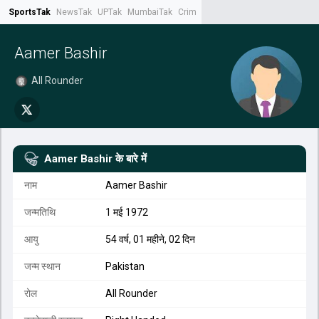
SportsTak
NewsTak
UPTak
MumbaiTak
CrimeTak
Lallantop
AstroTak
Tak.
Aamer Bashir
All Rounder
Aamer Bashir
के बारे में
नाम
Aamer Bashir
जन्मतिथि
1 मई 1972
आयु
54 वर्ष, 01 महीने, 02 दिन
जन्म स्थान
Pakistan
रोल
All Rounder