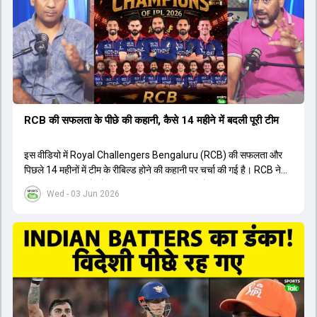
युवा खिलाड़ी का प्रदर्शन रहा है, जिसे देखने के लिए स्टेडियम में भारी भीड़ उमड़ती
थी। शानदार प्रदर्शन के बाद इस युवा खिलाड़ी को श्रीलंका में होने वाली
त्रिकोणीय सीरीज के लिए इंडिया ए टीम में भी शामिल कर लिया गया है।
RCB की सफलता के पीछे की कहानी, कैसे 14 महीने में बदली पूरी टीम
इस वीडियो में Royal Challengers Bengaluru (RCB) की सफलता और
पिछले 14 महीनों में टीम के रीबिल्ड होने की कहानी पर चर्चा की गई है। RCB ने
अपनी पुरानी गलतियों को स्वीकार करते हुए एक नया रिसेट बटन दबाया। टीम
Wed - 03 Jun 2026
मैनेजमेंट में Mo Bobat, Andy Flower, Dinesh Karthik और एनालिस्ट
Freddie Wilde ने मिलकर ऑक्शन की बेहतरीन रणनीति बनाई। इसी रणनीति
के तहत Bhuvneshwar Kumar, Krunal Pandya और Rasikh Salam
जैसे भारतीय खिलाड़ियों को टीम में शामिल किया गया, जिन्होंने शानदार प्रदर्शन
किया। इसके अलावा, Virat Kohli की भूमिका में भी बदलाव देखा गया, जहां वह
अब टीम के युवा खिलाड़ियों के साथ ज्यादा जुड़े हुए नजर आते हैं। कप्तान Rajat
Patidar के नेतृत्व में टीम का कम्युनिकेशन बहुत स्पष्ट रहा है। एनालिस्ट से लेकर
मैनेजमेंट तक, सभी एक ही पेज पर रहते हैं, जिससे मैदान पर कोई कंफ्यूजन नहीं