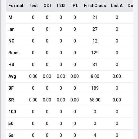
Format
Test
ODI
T20I
IPL
First Class
List A
Dome
M
0
0
0
0
21
0
Inn
0
0
0
0
27
0
NO
0
0
0
0
12
0
Runs
0
0
0
0
129
0
HS
0
0
0
0
31
0
Avg
0.00
0.00
0.00
0.00
8.00
0.00
BF
0
0
0
0
189
0
SR
0.00
0.00
0.00
0.00
68.00
0.00
100
0
0
0
0
0
0
50
0
0
0
0
0
0
6s
0
0
0
0
4
0