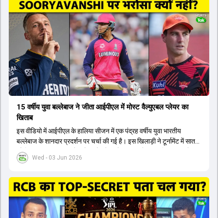
टीम में शामिल किया जाएगा, जबकि अभिषेक शर्मा और संजू सैमसन पहली पसंद
होंगे। इसके अलावा नीतीश रेड्डी को बतौर ऑलराउंडर ज्यादा मौके मिलेंगे। अजीत
अगरकर की अगुवाई वाली चयन समिति और कोच गौतम गंभीर आगामी टी20 वर्ल्ड
कप और 2028 ओलंपिक के लिए लंबी अवधि का विजन लेकर चल रहे हैं।
15 वर्षीय युवा बल्लेबाज ने जीता आईपीएल में मोस्ट वैल्युएबल प्लेयर का
खिताब
इस वीडियो में आईपीएल के हालिया सीजन में एक पंद्रह वर्षीय युवा भारतीय
बल्लेबाज के शानदार प्रदर्शन पर चर्चा की गई है। इस खिलाड़ी ने टूर्नामेंट में सात
सौ छिहत्तर रन बनाकर ऑरेंज कैप और मोस्ट वैल्युएबल प्लेयर का खिताब अपने नाम
Wed - 03 Jun 2026
किया है। वीडियो में बताया गया है कि ऑस्ट्रेलियाई टीम के वर्तमान कप्तान और
इंग्लैंड टीम के पूर्व कप्तान ने इस युवा खिलाड़ी के खेल की सराहना की है।
ऑस्ट्रेलियाई कप्तान के अनुसार, शुरुआत में लोगों को इस खिलाड़ी के प्रदर्शन पर
संदेह था, लेकिन अब उसने खुद को एक बेहतरीन बल्लेबाज साबित कर दिया है जो
गेंद को बाउंड्री के काफी पार मारने की क्षमता रखता है। वहीं, इंग्लैंड के पूर्व कप्तान
ने कहा कि टूर्नामेंट जीतने वाली टीम के अलावा इस सीजन की सबसे बड़ी बात इस