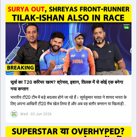
सूर्या का T20 करियर खत्म? श्रेयस, इशान, तिलक में से कोई एक बनेगा
नया कप्तान
भारतीय टी20 टीम में बड़े बदलाव होने जा रहे हैं। सूर्यकुमार यादव ने शायद भारत के
लिए अपना आखिरी टी20 मैच खेल लिया है और अब वह बतौर कप्तान या खिलाड़ी
टीम का हिस्सा नहीं होंगे। आयरलैंड और इंग्लैंड के खिलाफ आगामी टी20 सीरीज के
Wed - 03 Jun 2026
लिए नए कप्तान की तलाश जारी है। इस रेस में श्रेयस अय्यर सबसे आगे चल रहे
हैं। उनके अलावा ईशान किशन और तिलक वर्मा भी कप्तानी के दावेदार हैं। अक्षर
पटेल इस रेस में काफी पीछे हैं, जबकि संजू सैमसन और रजत पाटीदार कप्तानी की
दौड़ से बाहर हैं। आगामी सीरीज के लिए वैभव सूर्यवंशी को तीसरे ओपनर के तौर पर