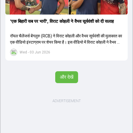
'एक बिहारी सब पर भारी', विराट कोहली ने वैभव सूर्यवंशी को दी सलाह
रॉयल चैलेंजर्स बेंगलुरु (RCB) ने विराट कोहली और वैभव सूर्यवंशी की मुलाकात का
एक वीडियो इंस्टाग्राम पर शेयर किया है। इस वीडियो में विराट कोहली ने वैभव को
सलाह देते हुए कहा, 'एक बिहारी सब पर भारी। बस गेम खत्म।' कोहली ने उन्हें खुद
Wed - 03 Jun 2026
पर विश्वास रखने और नकारात्मक बातों पर ध्यान न देने की सलाह दी। आईपीएल
2026 में वैभव सूर्यवंशी ने 14 मैचों में 776 रन बनाकर ऑरेंज कैप और मोस्ट
वैल्यूएबल प्लेयर का खिताब जीता। अब वैभव इंडिया ए के लिए श्रीलंका में ट्राई
सीरीज खेलेंगे। वहीं, विराट कोहली लंदन रवाना हो गए हैं और अगली वनडे सीरीज में
और देखें
नजर आएंगे।