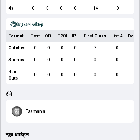
4s
0
0
0
0
14
0
क्षेत्ररक्षण आँकड़े
Format
Test
ODI
T20I
IPL
First Class
List A
Dome
Catches
0
0
0
0
7
0
Stumps
0
0
0
0
0
0
Run
0
0
0
0
0
0
Outs
टीमें
Tasmania
न्यूज अपडेट्स