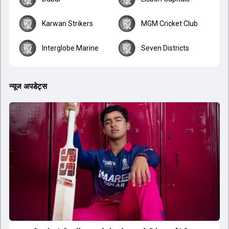
Karwan Strikers
MGM Cricket Club
Interglobe Marine
Seven Districts
न्यूज अपडेट्स