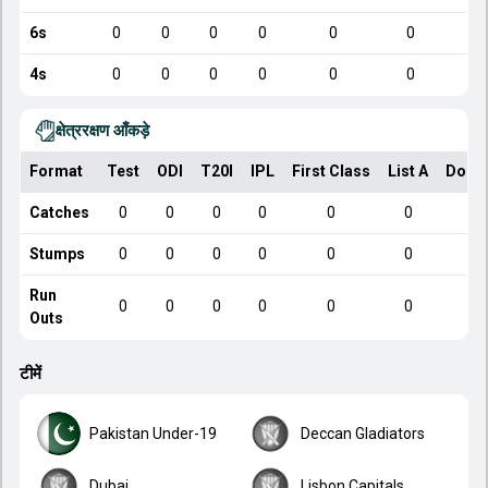
6s
0
0
0
0
0
0
4s
0
0
0
0
0
0
क्षेत्ररक्षण आँकड़े
Format
Test
ODI
T20I
IPL
First Class
List A
Dome
Catches
0
0
0
0
0
0
Stumps
0
0
0
0
0
0
Run
0
0
0
0
0
0
Outs
टीमें
Pakistan Under-19
Deccan Gladiators
Dubai
Lisbon Capitals