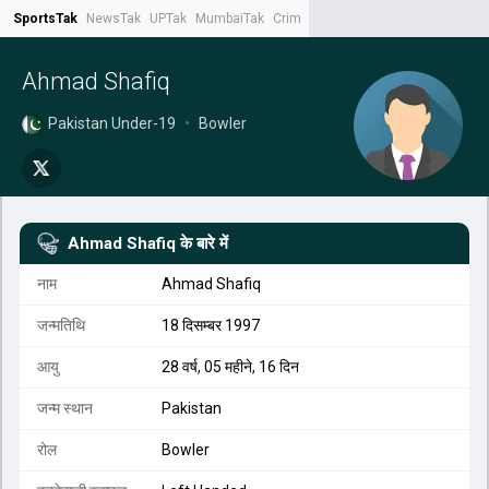
SportsTak
NewsTak
UPTak
MumbaiTak
CrimeTak
Lallantop
AstroTak
Tak.
Ahmad Shafiq
Pakistan Under-19
•
Bowler
Ahmad Shafiq
के बारे में
नाम
Ahmad Shafiq
जन्मतिथि
18 दिसम्बर 1997
आयु
28 वर्ष, 05 महीने, 16 दिन
जन्म स्थान
Pakistan
रोल
Bowler