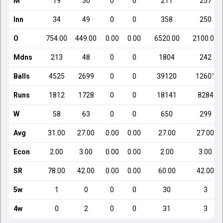
M
19
50
0
0
211
257
Inn
34
49
0
0
358
250
O
754.00
449.00
0.00
0.00
6520.00
2100.00
Mdns
213
48
0
0
1804
242
Balls
4525
2699
0
0
39120
12601
Runs
1812
1728
0
0
18141
8284
W
58
63
0
0
650
299
Avg
31.00
27.00
0.00
0.00
27.00
27.00
Econ
2.00
3.00
0.00
0.00
2.00
3.00
SR
78.00
42.00
0.00
0.00
60.00
42.00
5w
1
0
0
0
30
3
4w
0
2
0
0
31
3