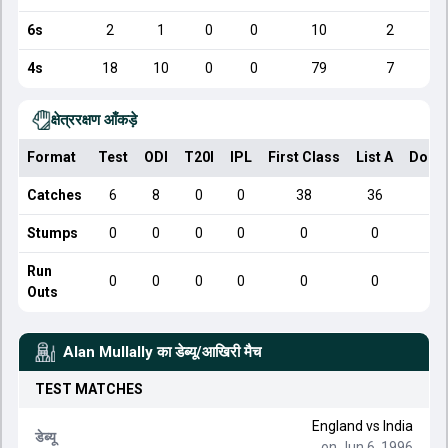
6s
2
1
0
0
10
2
4s
18
10
0
0
79
7
क्षेत्ररक्षण आँकड़े
Format
Test
ODI
T20I
IPL
First Class
List A
Dome
Catches
6
8
0
0
38
36
Stumps
0
0
0
0
0
0
Run
0
0
0
0
0
0
Outs
Alan Mullally
का डेब्यू/आखिरी मैच
TEST
MATCHES
England
vs
India
डेब्यू
on Jun 6, 1996