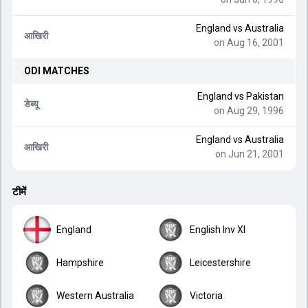
England
vs
Australia
आखिरी
on Aug 16, 2001
ODI
MATCHES
England
vs
Pakistan
डेब्यू
on Aug 29, 1996
England
vs
Australia
आखिरी
on Jun 21, 2001
टीमें
England
English Inv XI
Hampshire
Leicestershire
Western Australia
Victoria