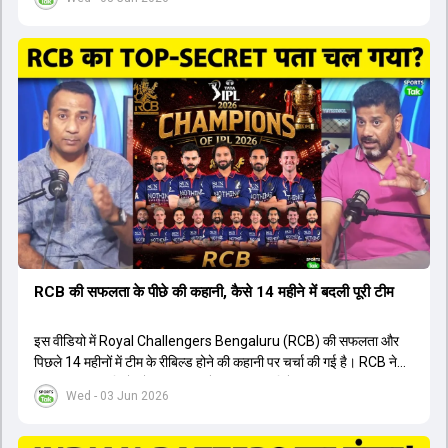
किया है। वीडियो में बताया गया है कि ऑस्ट्रेलियाई टीम के वर्तमान कप्तान और
इंग्लैंड टीम के पूर्व कप्तान ने इस युवा खिलाड़ी के खेल की सराहना की है।
ऑस्ट्रेलियाई कप्तान के अनुसार, शुरुआत में लोगों को इस खिलाड़ी के प्रदर्शन पर
संदेह था, लेकिन अब उसने खुद को एक बेहतरीन बल्लेबाज साबित कर दिया है जो
गेंद को बाउंड्री के काफी पार मारने की क्षमता रखता है। वहीं, इंग्लैंड के पूर्व कप्तान
ने कहा कि टूर्नामेंट जीतने वाली टीम के अलावा इस सीजन की सबसे बड़ी बात इस
युवा खिलाड़ी का प्रदर्शन रहा है, जिसे देखने के लिए स्टेडियम में भारी भीड़ उमड़ती
थी। शानदार प्रदर्शन के बाद इस युवा खिलाड़ी को श्रीलंका में होने वाली
त्रिकोणीय सीरीज के लिए इंडिया ए टीम में भी शामिल कर लिया गया है।
RCB की सफलता के पीछे की कहानी, कैसे 14 महीने में बदली पूरी टीम
इस वीडियो में Royal Challengers Bengaluru (RCB) की सफलता और
पिछले 14 महीनों में टीम के रीबिल्ड होने की कहानी पर चर्चा की गई है। RCB ने
अपनी पुरानी गलतियों को स्वीकार करते हुए एक नया रिसेट बटन दबाया। टीम
Wed - 03 Jun 2026
मैनेजमेंट में Mo Bobat, Andy Flower, Dinesh Karthik और एनालिस्ट
Freddie Wilde ने मिलकर ऑक्शन की बेहतरीन रणनीति बनाई। इसी रणनीति
के तहत Bhuvneshwar Kumar, Krunal Pandya और Rasikh Salam