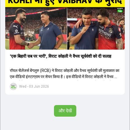
'एक बिहारी सब पर भारी', विराट कोहली ने वैभव सूर्यवंशी को दी सलाह
रॉयल चैलेंजर्स बेंगलुरु (RCB) ने विराट कोहली और वैभव सूर्यवंशी की मुलाकात का
एक वीडियो इंस्टाग्राम पर शेयर किया है। इस वीडियो में विराट कोहली ने वैभव को
सलाह देते हुए कहा, 'एक बिहारी सब पर भारी। बस गेम खत्म।' कोहली ने उन्हें खुद
Wed - 03 Jun 2026
पर विश्वास रखने और नकारात्मक बातों पर ध्यान न देने की सलाह दी। आईपीएल
2026 में वैभव सूर्यवंशी ने 14 मैचों में 776 रन बनाकर ऑरेंज कैप और मोस्ट
वैल्यूएबल प्लेयर का खिताब जीता। अब वैभव इंडिया ए के लिए श्रीलंका में ट्राई
सीरीज खेलेंगे। वहीं, विराट कोहली लंदन रवाना हो गए हैं और अगली वनडे सीरीज में
और देखें
नजर आएंगे।