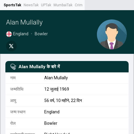
SportsTak
NewsTak
UPTak
MumbaiTak
CrimeTak
Lallantop
AstroTak
Tak.
Alan Mullally
England
•
Bowler
Alan Mullally
के बारे में
नाम
Alan Mullally
जन्मतिथि
12 जुलाई 1969
आयु
56 वर्ष, 10 महीने, 22 दिन
जन्म स्थान
England
रोल
Bowler