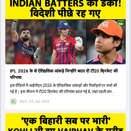
जैसे भारतीय खिलाड़ियों को टीम में शामिल किया गया, जिन्होंने शानदार प्रदर्शन
किया। इसके अलावा, Virat Kohli की भूमिका में भी बदलाव देखा गया, जहां वह
अब टीम के युवा खिलाड़ियों के साथ ज्यादा जुड़े हुए नजर आते हैं। कप्तान Rajat
Patidar के नेतृत्व में टीम का कम्युनिकेशन बहुत स्पष्ट रहा है। एनालिस्ट से लेकर
मैनेजमेंट तक, सभी एक ही पेज पर रहते हैं, जिससे मैदान पर कोई कंफ्यूजन नहीं
होता। यही कारण है कि RCB ने लगातार सफलता हासिल की है।
IPL 2026 के वो ऐतिहासिक आंकड़े जिन्होंने बदल दी टी20 क्रिकेट की
परिभाषा
इस वीडियो में आईपीएल 2026 के ऐतिहासिक आंकड़ों और रिकॉर्ड्स पर चर्चा की
गई है। इस सीजन में टी20 क्रिकेट की परिभाषा बदल गई है, जहां पहली बार
भारतीय बल्लेबाजों का स्ट्राइक रेट विदेशी खिलाड़ियों से ज्यादा रहा। पूरे टूर्नामेंट में
Wed - 03 Jun 2026
1426 छक्के लगे और 65 बार टीमों ने 200 से ज्यादा का स्कोर बनाया, जो एक
नया रिकॉर्ड है। एक युवा बल्लेबाज ने सबसे ज्यादा रन, छक्के और बेहतरीन
स्ट्राइक रेट के साथ मोस्ट वैल्युएबल प्लेयर का खिताब जीता। इसके अलावा पंजाब
और बेंगलुरु के प्रदर्शन के साथ-साथ लक्ष्य का पीछा करने वाली टीमों की सफलता
के आंकड़ों का भी विश्लेषण किया गया है।