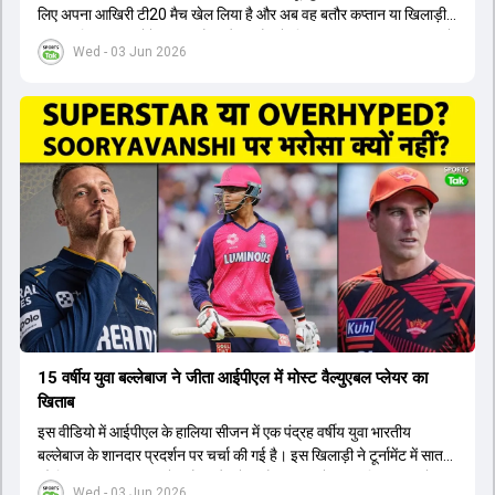
लिए अपना आखिरी टी20 मैच खेल लिया है और अब वह बतौर कप्तान या खिलाड़ी
टीम का हिस्सा नहीं होंगे। आयरलैंड और इंग्लैंड के खिलाफ आगामी टी20 सीरीज के
Wed - 03 Jun 2026
लिए नए कप्तान की तलाश जारी है। इस रेस में श्रेयस अय्यर सबसे आगे चल रहे
हैं। उनके अलावा ईशान किशन और तिलक वर्मा भी कप्तानी के दावेदार हैं। अक्षर
पटेल इस रेस में काफी पीछे हैं, जबकि संजू सैमसन और रजत पाटीदार कप्तानी की
दौड़ से बाहर हैं। आगामी सीरीज के लिए वैभव सूर्यवंशी को तीसरे ओपनर के तौर पर
टीम में शामिल किया जाएगा, जबकि अभिषेक शर्मा और संजू सैमसन पहली पसंद
होंगे। इसके अलावा नीतीश रेड्डी को बतौर ऑलराउंडर ज्यादा मौके मिलेंगे। अजीत
अगरकर की अगुवाई वाली चयन समिति और कोच गौतम गंभीर आगामी टी20 वर्ल्ड
कप और 2028 ओलंपिक के लिए लंबी अवधि का विजन लेकर चल रहे हैं।
15 वर्षीय युवा बल्लेबाज ने जीता आईपीएल में मोस्ट वैल्युएबल प्लेयर का
खिताब
इस वीडियो में आईपीएल के हालिया सीजन में एक पंद्रह वर्षीय युवा भारतीय
बल्लेबाज के शानदार प्रदर्शन पर चर्चा की गई है। इस खिलाड़ी ने टूर्नामेंट में सात
सौ छिहत्तर रन बनाकर ऑरेंज कैप और मोस्ट वैल्युएबल प्लेयर का खिताब अपने नाम
Wed - 03 Jun 2026