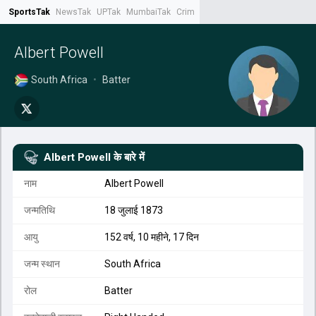
SportsTak
NewsTak
UPTak
MumbaiTak
CrimeTak
Lallantop
AstroTak
Tak.
Albert Powell
South Africa
•
Batter
Albert Powell
के बारे में
नाम
Albert Powell
जन्मतिथि
18 जुलाई 1873
आयु
152 वर्ष, 10 महीने, 17 दिन
जन्म स्थान
South Africa
रोल
Batter