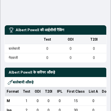
Albert Powell
की आईसीसी रैंकिंग
Test
ODI
T20I
बल्लेबाजी
0
0
0
गेंदबाजी
0
0
0
Albert Powell
के करियर आँकड़े
बल्लेबाजी आँकड़े
Format
Test
ODI
T20I
IPL
First Class
List A
Dome
M
1
0
0
0
15
0
Inn
2
0
0
0
30
0