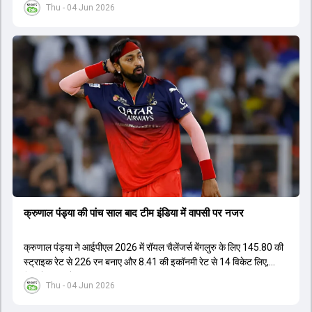
Thu - 04 Jun 2026
नेतृत्व कर सके। चर्चा में बताया गया है कि टी20 टीम को टेस्ट और वनडे टीम से
अलग रखा गया है। कप्तानी की रेस में कुछ ऐसे युवा खिलाड़ी शामिल हैं जिनके पास
घरेलू क्रिकेट में कप्तानी का अनुभव है, जबकि कुछ ऐसे भी हैं जिनके पास अनुभव
नहीं है लेकिन उम्र उनके पक्ष में है। दूसरी ओर, कई दिग्गज और अनुभवी खिलाड़ी
इस कप्तानी की दौड़ से बाहर बताए जा रहे हैं। विकेटकीपर की भूमिका को लेकर भी
स्पष्टता दी गई है कि टी20 में ओपनिंग करने वाले विकेटकीपर को ही प्राथमिकता दी
जाएगी। टीम का मुख्य लक्ष्य एक ऐसा कप्तान चुनना है जो अगले चार से आठ साल
तक टीम की कमान संभाल सके।
क्रुणाल पंड्या की पांच साल बाद टीम इंडिया में वापसी पर नजर
क्रुणाल पंड्या ने आईपीएल 2026 में रॉयल चैलेंजर्स बेंगलुरु के लिए 145.80 की
स्ट्राइक रेट से 226 रन बनाए और 8.41 की इकॉनमी रेट से 14 विकेट लिए,
जिससे RCB ने अपना लगातार दूसरा IPL टाइटल जीता.
Thu - 04 Jun 2026