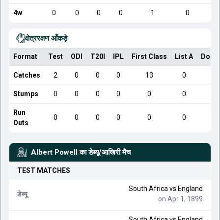
4w
0
0
0
0
1
0
क्षेत्ररक्षण आँकड़े
Format
Test
ODI
T20I
IPL
First Class
List A
Dome
Catches
2
0
0
0
13
0
Stumps
0
0
0
0
0
0
Run
0
0
0
0
0
0
Outs
Albert Powell
का डेब्यू/आखिरी मैच
TEST
MATCHES
South Africa
vs
England
डेब्यू
on Apr 1, 1899
South Africa
vs
England