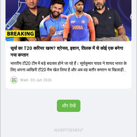
सूर्या का T20 करियर खत्म? श्रेयस, इशान, तिलक में से कोई एक बनेगा
नया कप्तान
भारतीय टी20 टीम में बड़े बदलाव होने जा रहे हैं। सूर्यकुमार यादव ने शायद भारत के
लिए अपना आखिरी टी20 मैच खेल लिया है और अब वह बतौर कप्तान या खिलाड़ी
टीम का हिस्सा नहीं होंगे। आयरलैंड और इंग्लैंड के खिलाफ आगामी टी20 सीरीज के
Wed - 03 Jun 2026
लिए नए कप्तान की तलाश जारी है। इस रेस में श्रेयस अय्यर सबसे आगे चल रहे
हैं। उनके अलावा ईशान किशन और तिलक वर्मा भी कप्तानी के दावेदार हैं। अक्षर
पटेल इस रेस में काफी पीछे हैं, जबकि संजू सैमसन और रजत पाटीदार कप्तानी की
दौड़ से बाहर हैं। आगामी सीरीज के लिए वैभव सूर्यवंशी को तीसरे ओपनर के तौर पर
और देखें
टीम में शामिल किया जाएगा, जबकि अभिषेक शर्मा और संजू सैमसन पहली पसंद
होंगे। इसके अलावा नीतीश रेड्डी को बतौर ऑलराउंडर ज्यादा मौके मिलेंगे। अजीत
अगरकर की अगुवाई वाली चयन समिति और कोच गौतम गंभीर आगामी टी20 वर्ल्ड
कप और 2028 ओलंपिक के लिए लंबी अवधि का विजन लेकर चल रहे हैं।