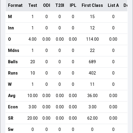
Format
Test
ODI
T20I
IPL
First Class
List A
Dome
M
1
0
0
0
15
0
Inn
1
0
0
0
12
0
O
4.00
0.00
0.00
0.00
114.00
0.00
Mdns
1
0
0
0
22
0
Balls
20
0
0
0
689
0
Runs
10
0
0
0
402
0
W
1
0
0
0
11
0
Avg
10.00
0.00
0.00
0.00
36.00
0.00
Econ
3.00
0.00
0.00
0.00
3.00
0.00
SR
20.00
0.00
0.00
0.00
62.00
0.00
5w
0
0
0
0
0
0