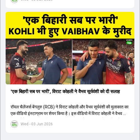
1426 छक्के लगे और 65 बार टीमों ने 200 से ज्यादा का स्कोर बनाया, जो एक
नया रिकॉर्ड है। एक युवा बल्लेबाज ने सबसे ज्यादा रन, छक्के और बेहतरीन
स्ट्राइक रेट के साथ मोस्ट वैल्युएबल प्लेयर का खिताब जीता। इसके अलावा पंजाब
और बेंगलुरु के प्रदर्शन के साथ-साथ लक्ष्य का पीछा करने वाली टीमों की सफलता
के आंकड़ों का भी विश्लेषण किया गया है।
'एक बिहारी सब पर भारी', विराट कोहली ने वैभव सूर्यवंशी को दी सलाह
रॉयल चैलेंजर्स बेंगलुरु (RCB) ने विराट कोहली और वैभव सूर्यवंशी की मुलाकात का
एक वीडियो इंस्टाग्राम पर शेयर किया है। इस वीडियो में विराट कोहली ने वैभव को
सलाह देते हुए कहा, 'एक बिहारी सब पर भारी। बस गेम खत्म।' कोहली ने उन्हें खुद
Wed - 03 Jun 2026
पर विश्वास रखने और नकारात्मक बातों पर ध्यान न देने की सलाह दी। आईपीएल
2026 में वैभव सूर्यवंशी ने 14 मैचों में 776 रन बनाकर ऑरेंज कैप और मोस्ट
वैल्यूएबल प्लेयर का खिताब जीता। अब वैभव इंडिया ए के लिए श्रीलंका में ट्राई