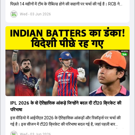
पिछले 14 महीनों में टीम के रीबिल्ड होने की कहानी पर चर्चा की गई है। RCB ने
अपनी पुरानी गलतियों को स्वीकार करते हुए एक नया रिसेट बटन दबाया। टीम
Wed - 03 Jun 2026
मैनेजमेंट में Mo Bobat, Andy Flower, Dinesh Karthik और एनालिस्ट
Freddie Wilde ने मिलकर ऑक्शन की बेहतरीन रणनीति बनाई। इसी रणनीति
के तहत Bhuvneshwar Kumar, Krunal Pandya और Rasikh Salam
जैसे भारतीय खिलाड़ियों को टीम में शामिल किया गया, जिन्होंने शानदार प्रदर्शन
किया। इसके अलावा, Virat Kohli की भूमिका में भी बदलाव देखा गया, जहां वह
अब टीम के युवा खिलाड़ियों के साथ ज्यादा जुड़े हुए नजर आते हैं। कप्तान Rajat
Patidar के नेतृत्व में टीम का कम्युनिकेशन बहुत स्पष्ट रहा है। एनालिस्ट से लेकर
मैनेजमेंट तक, सभी एक ही पेज पर रहते हैं, जिससे मैदान पर कोई कंफ्यूजन नहीं
होता। यही कारण है कि RCB ने लगातार सफलता हासिल की है।
IPL 2026 के वो ऐतिहासिक आंकड़े जिन्होंने बदल दी टी20 क्रिकेट की
परिभाषा
इस वीडियो में आईपीएल 2026 के ऐतिहासिक आंकड़ों और रिकॉर्ड्स पर चर्चा की
गई है। इस सीजन में टी20 क्रिकेट की परिभाषा बदल गई है, जहां पहली बार
भारतीय बल्लेबाजों का स्ट्राइक रेट विदेशी खिलाड़ियों से ज्यादा रहा। पूरे टूर्नामेंट में
Wed - 03 Jun 2026