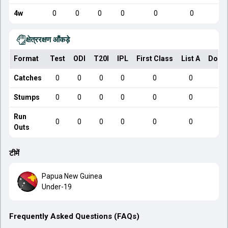
4w
0
0
0
0
0
0
क्षेत्ररक्षण आँकड़े
Format
Test
ODI
T20I
IPL
First Class
List A
Dome
Catches
0
0
0
0
0
0
Stumps
0
0
0
0
0
0
Run
0
0
0
0
0
0
Outs
टीमें
Papua New Guinea
Under-19
Frequently Asked Questions (FAQs)