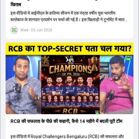
खिताब
इस वीडियो में आईपीएल के हालिया सीजन में एक पंद्रह वर्षीय युवा भारतीय
बल्लेबाज के शानदार प्रदर्शन पर चर्चा की गई है। इस खिलाड़ी ने टूर्नामेंट में सात
सौ छिहत्तर रन बनाकर ऑरेंज कैप और मोस्ट वैल्युएबल प्लेयर का खिताब अपने नाम
Wed - 03 Jun 2026
किया है। वीडियो में बताया गया है कि ऑस्ट्रेलियाई टीम के वर्तमान कप्तान और
इंग्लैंड टीम के पूर्व कप्तान ने इस युवा खिलाड़ी के खेल की सराहना की है।
ऑस्ट्रेलियाई कप्तान के अनुसार, शुरुआत में लोगों को इस खिलाड़ी के प्रदर्शन पर
संदेह था, लेकिन अब उसने खुद को एक बेहतरीन बल्लेबाज साबित कर दिया है जो
गेंद को बाउंड्री के काफी पार मारने की क्षमता रखता है। वहीं, इंग्लैंड के पूर्व कप्तान
ने कहा कि टूर्नामेंट जीतने वाली टीम के अलावा इस सीजन की सबसे बड़ी बात इस
युवा खिलाड़ी का प्रदर्शन रहा है, जिसे देखने के लिए स्टेडियम में भारी भीड़ उमड़ती
थी। शानदार प्रदर्शन के बाद इस युवा खिलाड़ी को श्रीलंका में होने वाली
त्रिकोणीय सीरीज के लिए इंडिया ए टीम में भी शामिल कर लिया गया है।
RCB की सफलता के पीछे की कहानी, कैसे 14 महीने में बदली पूरी टीम
इस वीडियो में Royal Challengers Bengaluru (RCB) की सफलता और