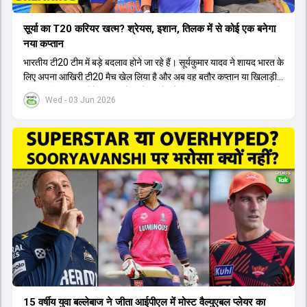
सूर्या का T20 करियर खत्म? श्रेयस, इशान, तिलक में से कोई एक बनेगा
नया कप्तान
भारतीय टी20 टीम में बड़े बदलाव होने जा रहे हैं। सूर्यकुमार यादव ने शायद भारत के
लिए अपना आखिरी टी20 मैच खेल लिया है और अब वह बतौर कप्तान या खिलाड़ी
टीम का हिस्सा नहीं होंगे। आयरलैंड और इंग्लैंड के खिलाफ आगामी टी20 सीरीज के
Wed - 03 Jun 2026
लिए नए कप्तान की तलाश जारी है। इस रेस में श्रेयस अय्यर सबसे आगे चल रहे
हैं। उनके अलावा ईशान किशन और तिलक वर्मा भी कप्तानी के दावेदार हैं। अक्षर
पटेल इस रेस में काफी पीछे हैं, जबकि संजू सैमसन और रजत पाटीदार कप्तानी की
दौड़ से बाहर हैं। आगामी सीरीज के लिए वैभव सूर्यवंशी को तीसरे ओपनर के तौर पर
टीम में शामिल किया जाएगा, जबकि अभिषेक शर्मा और संजू सैमसन पहली पसंद
होंगे। इसके अलावा नीतीश रेड्डी को बतौर ऑलराउंडर ज्यादा मौके मिलेंगे। अजीत
अगरकर की अगुवाई वाली चयन समिति और कोच गौतम गंभीर आगामी टी20 वर्ल्ड
कप और 2028 ओलंपिक के लिए लंबी अवधि का विजन लेकर चल रहे हैं।
15 वर्षीय युवा बल्लेबाज ने जीता आईपीएल में मोस्ट वैल्युएबल प्लेयर का