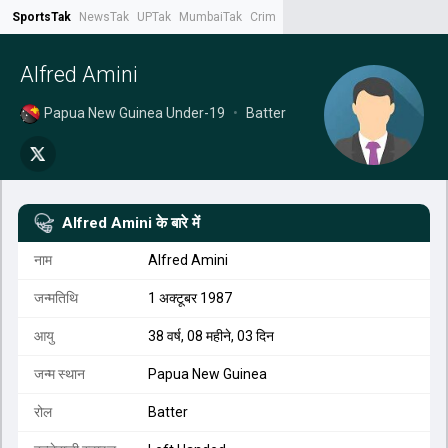
SportsTak
NewsTak
UPTak
MumbaiTak
CrimeTak
Lallantop
AstroTak
Tak.
Alfred Amini
Papua New Guinea Under-19
•
Batter
Alfred Amini
के बारे में
नाम
Alfred Amini
जन्मतिथि
1 अक्टूबर 1987
आयु
38 वर्ष, 08 महीने, 03 दिन
जन्म स्थान
Papua New Guinea
रोल
Batter