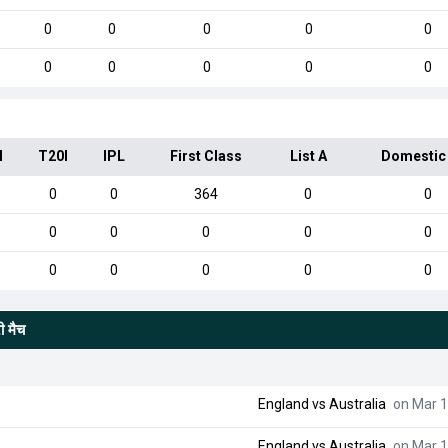
0
0
0
0
0
0
0
0
0
0
I
T20I
IPL
First Class
List A
Domestic
0
0
364
0
0
0
0
0
0
0
0
0
0
0
0
ी मैच
England
vs
Australia
on Mar 1
England
vs
Australia
on Mar 1