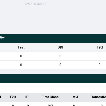
किंग
Test
ODI
T20I
0
0
0
0
0
0
I
T20I
IPL
First Class
List A
Domestic