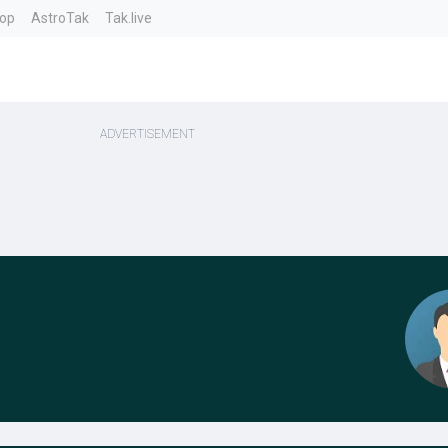
top
AstroTak
Tak.live