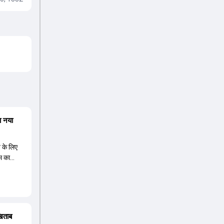
ा नया
त के लिए
म का
 नए कप्तान
ावा ईशान
े हैं,
ीज के लिए
िषेक शर्मा
खिताब
उंडर