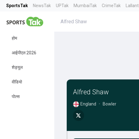
SportsTak
NewsTak
UPTak
MumbaiTak
CrimeTak
Lallan
Alfred Shaw
होम
आईपीएल 2026
शेड्यूल
वीडियो
Alfred Shaw
पोल्स
England
•
Bowler