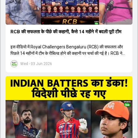
RCB की सफलता के पीछे की कहानी, कैसे 14 महीने में बदली पूरी टीम
इस वीडियो में Royal Challengers Bengaluru (RCB) की सफलता और
पिछले 14 महीनों में टीम के रीबिल्ड होने की कहानी पर चर्चा की गई है। RCB ने
अपनी पुरानी गलतियों को स्वीकार करते हुए एक नया रिसेट बटन दबाया। टीम
Wed - 03 Jun 2026
मैनेजमेंट में Mo Bobat, Andy Flower, Dinesh Karthik और एनालिस्ट
Freddie Wilde ने मिलकर ऑक्शन की बेहतरीन रणनीति बनाई। इसी रणनीति
के तहत Bhuvneshwar Kumar, Krunal Pandya और Rasikh Salam
जैसे भारतीय खिलाड़ियों को टीम में शामिल किया गया, जिन्होंने शानदार प्रदर्शन
किया। इसके अलावा, Virat Kohli की भूमिका में भी बदलाव देखा गया, जहां वह
अब टीम के युवा खिलाड़ियों के साथ ज्यादा जुड़े हुए नजर आते हैं। कप्तान Rajat
Patidar के नेतृत्व में टीम का कम्युनिकेशन बहुत स्पष्ट रहा है। एनालिस्ट से लेकर
मैनेजमेंट तक, सभी एक ही पेज पर रहते हैं, जिससे मैदान पर कोई कंफ्यूजन नहीं
होता। यही कारण है कि RCB ने लगातार सफलता हासिल की है।