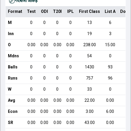
गेंदबाजी आँकड़े
Format
Test
ODI
T20I
IPL
First Class
List A
Dome
M
0
0
0
0
13
6
Inn
0
0
0
0
19
3
O
0.00
0.00
0.00
0.00
238.00
15.00
Mdns
0
0
0
0
54
0
Balls
0
0
0
0
1430
93
Runs
0
0
0
0
757
96
W
0
0
0
0
33
0
Avg
0.00
0.00
0.00
0.00
22.00
0.00
Econ
0.00
0.00
0.00
0.00
3.00
6.00
SR
0.00
0.00
0.00
0.00
43.00
0.00