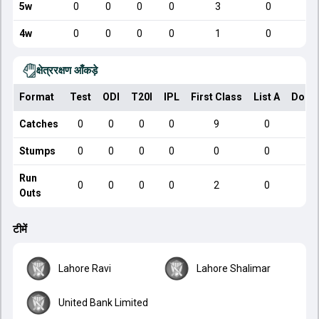
5w
0
0
0
0
3
0
4w
0
0
0
0
1
0
क्षेत्ररक्षण आँकड़े
Format
Test
ODI
T20I
IPL
First Class
List A
Dome
Catches
0
0
0
0
9
0
Stumps
0
0
0
0
0
0
Run
0
0
0
0
2
0
Outs
टीमें
Lahore Ravi
Lahore Shalimar
United Bank Limited