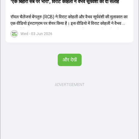
'एक बिहारी सब पर भारी', विराट कोहली ने वैभव सूर्यवंशी को दी सलाह
रॉयल चैलेंजर्स बेंगलुरु (RCB) ने विराट कोहली और वैभव सूर्यवंशी की मुलाकात का
एक वीडियो इंस्टाग्राम पर शेयर किया है। इस वीडियो में विराट कोहली ने वैभव को
सलाह देते हुए कहा, 'एक बिहारी सब पर भारी। बस गेम खत्म।' कोहली ने उन्हें खुद
Wed - 03 Jun 2026
पर विश्वास रखने और नकारात्मक बातों पर ध्यान न देने की सलाह दी। आईपीएल
2026 में वैभव सूर्यवंशी ने 14 मैचों में 776 रन बनाकर ऑरेंज कैप और मोस्ट
वैल्यूएबल प्लेयर का खिताब जीता। अब वैभव इंडिया ए के लिए श्रीलंका में ट्राई
सीरीज खेलेंगे। वहीं, विराट कोहली लंदन रवाना हो गए हैं और अगली वनडे सीरीज में
और देखें
नजर आएंगे।