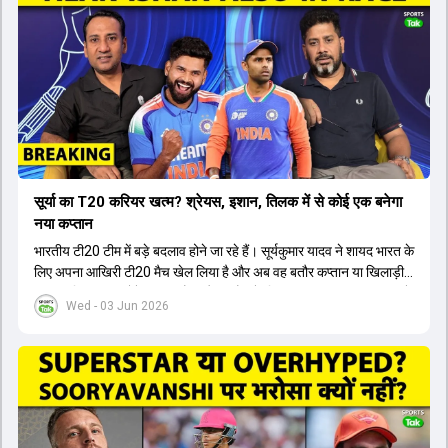
सूर्या का T20 करियर खत्म? श्रेयस, इशान, तिलक में से कोई एक बनेगा
नया कप्तान
भारतीय टी20 टीम में बड़े बदलाव होने जा रहे हैं। सूर्यकुमार यादव ने शायद भारत के
लिए अपना आखिरी टी20 मैच खेल लिया है और अब वह बतौर कप्तान या खिलाड़ी
टीम का हिस्सा नहीं होंगे। आयरलैंड और इंग्लैंड के खिलाफ आगामी टी20 सीरीज के
Wed - 03 Jun 2026
लिए नए कप्तान की तलाश जारी है। इस रेस में श्रेयस अय्यर सबसे आगे चल रहे
हैं। उनके अलावा ईशान किशन और तिलक वर्मा भी कप्तानी के दावेदार हैं। अक्षर
पटेल इस रेस में काफी पीछे हैं, जबकि संजू सैमसन और रजत पाटीदार कप्तानी की
दौड़ से बाहर हैं। आगामी सीरीज के लिए वैभव सूर्यवंशी को तीसरे ओपनर के तौर पर
टीम में शामिल किया जाएगा, जबकि अभिषेक शर्मा और संजू सैमसन पहली पसंद
होंगे। इसके अलावा नीतीश रेड्डी को बतौर ऑलराउंडर ज्यादा मौके मिलेंगे। अजीत
अगरकर की अगुवाई वाली चयन समिति और कोच गौतम गंभीर आगामी टी20 वर्ल्ड