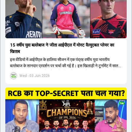
कप और 2028 ओलंपिक के लिए लंबी अवधि का विजन लेकर चल रहे हैं।
15 वर्षीय युवा बल्लेबाज ने जीता आईपीएल में मोस्ट वैल्युएबल प्लेयर का
खिताब
इस वीडियो में आईपीएल के हालिया सीजन में एक पंद्रह वर्षीय युवा भारतीय
बल्लेबाज के शानदार प्रदर्शन पर चर्चा की गई है। इस खिलाड़ी ने टूर्नामेंट में सात
सौ छिहत्तर रन बनाकर ऑरेंज कैप और मोस्ट वैल्युएबल प्लेयर का खिताब अपने नाम
Wed - 03 Jun 2026
किया है। वीडियो में बताया गया है कि ऑस्ट्रेलियाई टीम के वर्तमान कप्तान और
इंग्लैंड टीम के पूर्व कप्तान ने इस युवा खिलाड़ी के खेल की सराहना की है।
ऑस्ट्रेलियाई कप्तान के अनुसार, शुरुआत में लोगों को इस खिलाड़ी के प्रदर्शन पर
संदेह था, लेकिन अब उसने खुद को एक बेहतरीन बल्लेबाज साबित कर दिया है जो
गेंद को बाउंड्री के काफी पार मारने की क्षमता रखता है। वहीं, इंग्लैंड के पूर्व कप्तान
ने कहा कि टूर्नामेंट जीतने वाली टीम के अलावा इस सीजन की सबसे बड़ी बात इस
युवा खिलाड़ी का प्रदर्शन रहा है, जिसे देखने के लिए स्टेडियम में भारी भीड़ उमड़ती
थी। शानदार प्रदर्शन के बाद इस युवा खिलाड़ी को श्रीलंका में होने वाली
त्रिकोणीय सीरीज के लिए इंडिया ए टीम में भी शामिल कर लिया गया है।