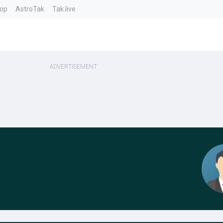
top
AstroTak
Tak.live