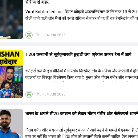
सीरीज से बाहर
Virat Kohli ruled out: विराट कोहली अफगान‍िस्तान के ख‍िलाफ 13 से 20
खेली जाने वाली तीन मैचों की वनडे सीरीज से बाहर हो गए हैं. वह हैमस्ट्रिंग की 
रहे हैं.
Thu - 04 Jun 2026
T20I कप्तानी से सूर्यकुमारकी छुट्टी तय! श्रेयस अय्यर रेस में आगे
स्पोर्ट्स तक के इस वीडियो में भारतीय क्रिकेट टीम के भविष्य और कप्तानी में होने
बदलावों का विस्तृत विश्लेषण किया गया है. मुख्य कोच गौतम गंभीर और चयनकर
अगरकर 2027 वनडे वर्ल्ड कप और 2028 टी20 वर्ल्ड कप के लिए दीर्घकालि
बना रहे हैं. चर्चा के अनुसार, सूर्यकुमार यादव के स्थान पर श्रेयस अय्यर को टी
Thu - 04 Jun 2026
नया कप्तान नियुक्त किया जा सकता है, जबकि तिलक वर्मा और ईशान किशन उप
की रेस में हैं. हार्दिक पंड्या की फिटनेस चिंताओं के बीच नीतीश कुमार रेड्डी को
बैकअप के तौर पर तैयार किया जा रहा है. वीडियो में वैभव सूर्यवंशी के डेब्यू, अभिष
भारत के अगले टी20 कप्तान को लेकर गौतम गंभीर और सेलेक्टर्स आमन
और संजू सैमसन की ओपनिंग भूमिका और टेस्ट क्रिकेट के भविष्य पर भी प्रका
है. इसके अतिरिक्त, ईएसपीएन की 21वीं सदी के टॉप 25 क्रिकेटर्स की सूची, इम्प
रूल का ऑलराउंडर्स पर प्रभाव और भारत-अफगानिस्तान टेस्ट मैच जैसे महत्वपूर
गौतम गंभीर और चयनकर्ता सूर्यकुमार यादव से आगे बढ़ने के मामले में एकमत हैं,
पर तथ्यात्मक जानकारी साझा की गई है.
बात पर नहीं कि भारत की T20I टीम की कप्तानी किसे करनी चाहिए. ऐसा लगता ह