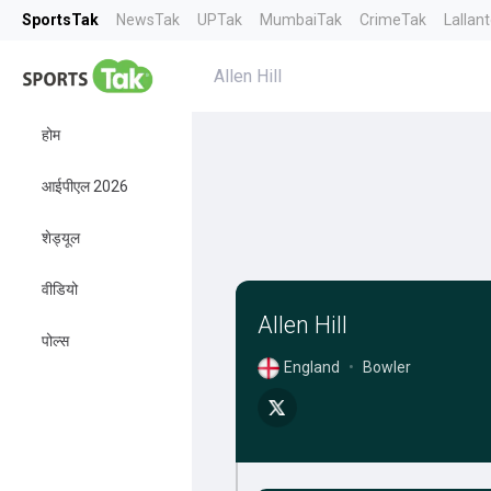
SportsTak
NewsTak
UPTak
MumbaiTak
CrimeTak
Lallan
Allen Hill
होम
आईपीएल 2026
शेड्यूल
वीडियो
Allen Hill
पोल्स
England
•
Bowler