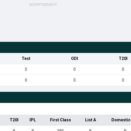
Test
ODI
T20I
0
0
0
0
0
0
T20I
IPL
First Class
List A
Domestic