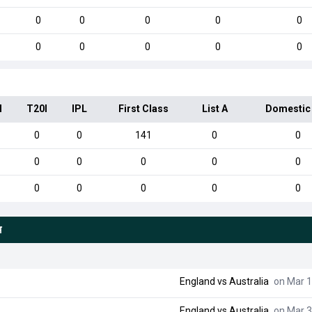
0
0
0
0
0
0
0
0
0
0
I
T20I
IPL
First Class
List A
Domestic
0
0
141
0
0
0
0
0
0
0
0
0
0
0
0
च
England
vs
Australia
on Mar 1
England
vs
Australia
on Mar 3