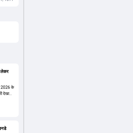
एल 2026 के
भी देखा
वनडे