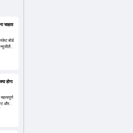
ना चाहता
रिकेट बोर्ड
न्यूजीलैंड
्या होगा
हत्वपूर्ण
ेस्ट और
दिक पांड्या
. हालांकि,
म मैनेजमेंट
स्वी