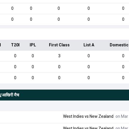
0
0
0
0
0
0
0
0
0
0
I
T20I
IPL
First Class
List A
Domestic
0
0
3
0
0
0
0
0
0
0
0
0
0
0
0
्यू/आखिरी मैच
West Indies
vs
New Zealand
on Mar 
West Indies
vs
New Zealand
on Mar 