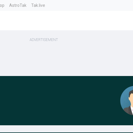
top
AstroTak
Tak.live