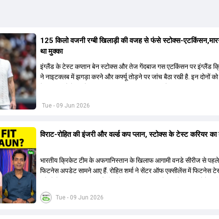
125 किलो वजनी रग्बी खिलाड़ी की वजह से फंसे स्टोक्स-एटकिंसन,मार
था मुक्का
इंग्लैंड के टेस्ट कप्तान बेन स्टोक्स और तेज गेंदबाज गस एटकिंसन पर इंग्लैंड क्
ने नाइटक्लब में झगड़ा करने और कर्फ्यू तोड़ने पर जांच बैठा रखी है. इन दोनों को 
के साथ दूसरे टेस्ट से बाहर रखा जाना तय माना जा रहा है.
Tue - 09 Jun 2026
विराट-रोहित की इंजरी और वर्ल्ड कप प्लान, स्टोक्स के टेस्ट करियर का क
भारतीय क्रिकेट टीम के अफगानिस्तान के खिलाफ आगामी वनडे सीरीज से पहले म
फिटनेस अपडेट सामने आए हैं. रोहित शर्मा ने सेंटर ऑफ एक्सीलेंस में फिटनेस ट
ब्रोंको टेस्ट पास कर लिया है, जिसके बाद वह चंडीगढ़ में टीम के साथ जुड़ेंगे. हार्
भी पूरी तरह फिट घोषित किए गए हैं और उन्होंने गेंदबाजी अभ्यास शुरू कर दिया है
Tue - 09 Jun 2026
विराट कोहली हैमस्ट्रिंग की समस्या के कारण इस सीरीज का हिस्सा नहीं होंगे. टी
ने कोहली के भविष्य और वर्ल्ड कप योजनाओं के साथ-साथ ईशान किशन और यश