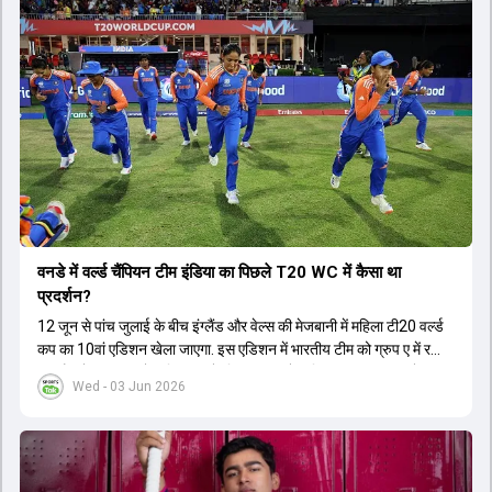
वनडे में वर्ल्ड चैंप‍ियन टीम इंडिया का प‍िछले T20 WC में कैसा था
प्रदर्शन?
12 जून से पांच जुलाई के बीच इंग्लैंड और वेल्स की मेजबानी में महिला टी20 वर्ल्ड
कप का 10वां एडिशन खेला जाएगा. इस एडिशन में भारतीय टीम को ग्रुप ए में रखा
गया है, जो 14 जून को पाकिस्तान के ख‍िलाफ अपने अभ‍ियान का आगाज करेगी.
Wed - 03 Jun 2026