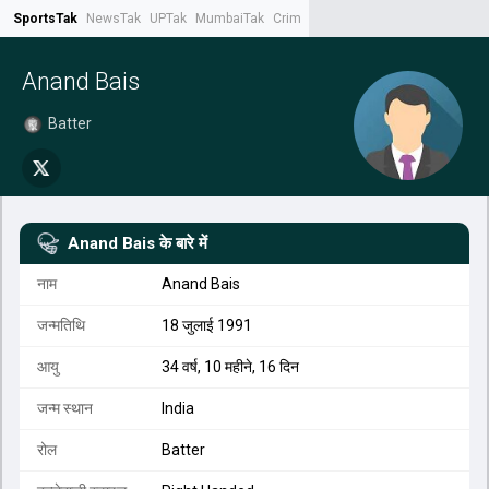
SportsTak
NewsTak
UPTak
MumbaiTak
CrimeTak
Lallantop
AstroTak
Tak.
Anand Bais
Batter
Anand Bais
के बारे में
नाम
Anand Bais
जन्मतिथि
18 जुलाई 1991
आयु
34 वर्ष, 10 महीने, 16 दिन
जन्म स्थान
India
रोल
Batter