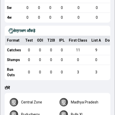
5w
0
0
0
0
0
0
4w
0
0
0
0
0
0
क्षेत्ररक्षण आँकड़े
Format
Test
ODI
T20I
IPL
First Class
List A
Dome
Catches
0
0
0
0
11
9
Stumps
0
0
0
0
0
0
Run
0
0
0
0
3
3
Outs
टीमें
Central Zone
Madhya Pradesh
Puducherry
Bulls XI