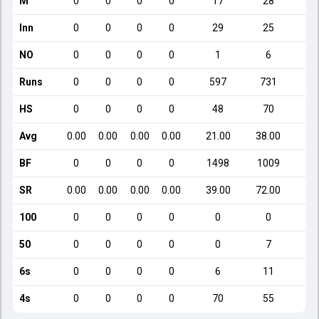
M
0
0
0
0
17
28
Inn
0
0
0
0
29
25
NO
0
0
0
0
1
6
Runs
0
0
0
0
597
731
HS
0
0
0
0
48
70
Avg
0.00
0.00
0.00
0.00
21.00
38.00
1
BF
0
0
0
0
1498
1009
SR
0.00
0.00
0.00
0.00
39.00
72.00
9
100
0
0
0
0
0
0
50
0
0
0
0
0
7
6s
0
0
0
0
6
11
4s
0
0
0
0
70
55