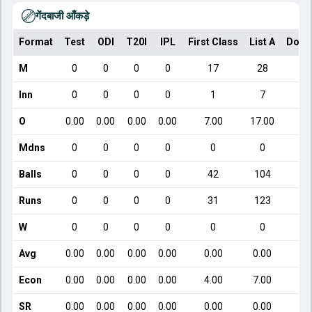
गेंदबाजी आँकड़े
Format
Test
ODI
T20I
IPL
First Class
List A
Dome
M
0
0
0
0
17
28
Inn
0
0
0
0
1
7
O
0.00
0.00
0.00
0.00
7.00
17.00
Mdns
0
0
0
0
0
0
Balls
0
0
0
0
42
104
Runs
0
0
0
0
31
123
W
0
0
0
0
0
0
Avg
0.00
0.00
0.00
0.00
0.00
0.00
Econ
0.00
0.00
0.00
0.00
4.00
7.00
SR
0.00
0.00
0.00
0.00
0.00
0.00