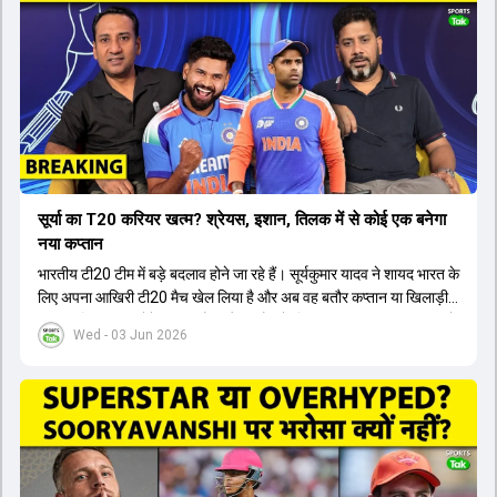
सूर्या का T20 करियर खत्म? श्रेयस, इशान, तिलक में से कोई एक बनेगा
नया कप्तान
भारतीय टी20 टीम में बड़े बदलाव होने जा रहे हैं। सूर्यकुमार यादव ने शायद भारत के
लिए अपना आखिरी टी20 मैच खेल लिया है और अब वह बतौर कप्तान या खिलाड़ी
टीम का हिस्सा नहीं होंगे। आयरलैंड और इंग्लैंड के खिलाफ आगामी टी20 सीरीज के
Wed - 03 Jun 2026
लिए नए कप्तान की तलाश जारी है। इस रेस में श्रेयस अय्यर सबसे आगे चल रहे
हैं। उनके अलावा ईशान किशन और तिलक वर्मा भी कप्तानी के दावेदार हैं। अक्षर
पटेल इस रेस में काफी पीछे हैं, जबकि संजू सैमसन और रजत पाटीदार कप्तानी की
दौड़ से बाहर हैं। आगामी सीरीज के लिए वैभव सूर्यवंशी को तीसरे ओपनर के तौर पर
टीम में शामिल किया जाएगा, जबकि अभिषेक शर्मा और संजू सैमसन पहली पसंद
होंगे। इसके अलावा नीतीश रेड्डी को बतौर ऑलराउंडर ज्यादा मौके मिलेंगे। अजीत
अगरकर की अगुवाई वाली चयन समिति और कोच गौतम गंभीर आगामी टी20 वर्ल्ड