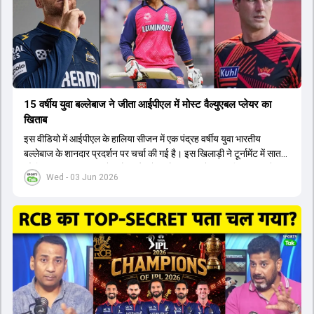
कप और 2028 ओलंपिक के लिए लंबी अवधि का विजन लेकर चल रहे हैं।
15 वर्षीय युवा बल्लेबाज ने जीता आईपीएल में मोस्ट वैल्युएबल प्लेयर का
खिताब
इस वीडियो में आईपीएल के हालिया सीजन में एक पंद्रह वर्षीय युवा भारतीय
बल्लेबाज के शानदार प्रदर्शन पर चर्चा की गई है। इस खिलाड़ी ने टूर्नामेंट में सात
सौ छिहत्तर रन बनाकर ऑरेंज कैप और मोस्ट वैल्युएबल प्लेयर का खिताब अपने नाम
Wed - 03 Jun 2026
किया है। वीडियो में बताया गया है कि ऑस्ट्रेलियाई टीम के वर्तमान कप्तान और
इंग्लैंड टीम के पूर्व कप्तान ने इस युवा खिलाड़ी के खेल की सराहना की है।
ऑस्ट्रेलियाई कप्तान के अनुसार, शुरुआत में लोगों को इस खिलाड़ी के प्रदर्शन पर
संदेह था, लेकिन अब उसने खुद को एक बेहतरीन बल्लेबाज साबित कर दिया है जो
गेंद को बाउंड्री के काफी पार मारने की क्षमता रखता है। वहीं, इंग्लैंड के पूर्व कप्तान
ने कहा कि टूर्नामेंट जीतने वाली टीम के अलावा इस सीजन की सबसे बड़ी बात इस
युवा खिलाड़ी का प्रदर्शन रहा है, जिसे देखने के लिए स्टेडियम में भारी भीड़ उमड़ती
थी। शानदार प्रदर्शन के बाद इस युवा खिलाड़ी को श्रीलंका में होने वाली
त्रिकोणीय सीरीज के लिए इंडिया ए टीम में भी शामिल कर लिया गया है।