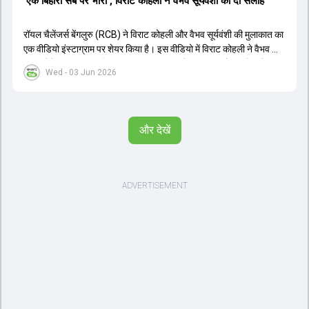
'एक बिहारी सब पर भारी', विराट कोहली ने वैभव सूर्यवंशी को दी सलाह
रॉयल चैलेंजर्स बेंगलुरु (RCB) ने विराट कोहली और वैभव सूर्यवंशी की मुलाकात का
एक वीडियो इंस्टाग्राम पर शेयर किया है। इस वीडियो में विराट कोहली ने वैभव को
सलाह देते हुए कहा, 'एक बिहारी सब पर भारी। बस गेम खत्म।' कोहली ने उन्हें खुद
Wed - 03 Jun 2026
पर विश्वास रखने और नकारात्मक बातों पर ध्यान न देने की सलाह दी। आईपीएल
2026 में वैभव सूर्यवंशी ने 14 मैचों में 776 रन बनाकर ऑरेंज कैप और मोस्ट
वैल्यूएबल प्लेयर का खिताब जीता। अब वैभव इंडिया ए के लिए श्रीलंका में ट्राई
सीरीज खेलेंगे। वहीं, विराट कोहली लंदन रवाना हो गए हैं और अगली वनडे सीरीज में
और देखें
नजर आएंगे।