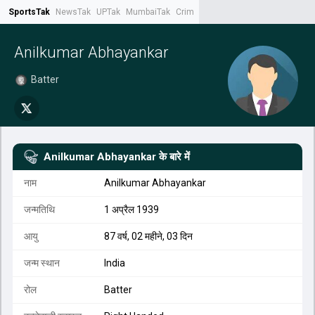
SportsTak
NewsTak
UPTak
MumbaiTak
CrimeTak
Lallantop
AstroTak
Tak.
Anilkumar Abhayankar
Batter
Anilkumar Abhayankar
के बारे में
नाम
Anilkumar Abhayankar
जन्मतिथि
1 अप्रैल 1939
आयु
87 वर्ष, 02 महीने, 03 दिन
जन्म स्थान
India
रोल
Batter