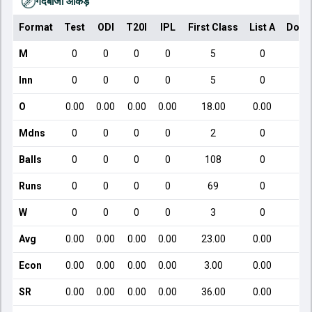
गेंदबाजी आँकड़े
Format
Test
ODI
T20I
IPL
First Class
List A
Dome
M
0
0
0
0
5
0
Inn
0
0
0
0
5
0
O
0.00
0.00
0.00
0.00
18.00
0.00
Mdns
0
0
0
0
2
0
Balls
0
0
0
0
108
0
Runs
0
0
0
0
69
0
W
0
0
0
0
3
0
Avg
0.00
0.00
0.00
0.00
23.00
0.00
Econ
0.00
0.00
0.00
0.00
3.00
0.00
SR
0.00
0.00
0.00
0.00
36.00
0.00