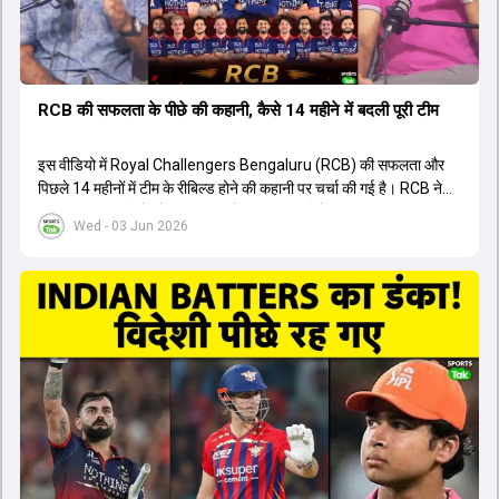
RCB की सफलता के पीछे की कहानी, कैसे 14 महीने में बदली पूरी टीम
इस वीडियो में Royal Challengers Bengaluru (RCB) की सफलता और
पिछले 14 महीनों में टीम के रीबिल्ड होने की कहानी पर चर्चा की गई है। RCB ने
अपनी पुरानी गलतियों को स्वीकार करते हुए एक नया रिसेट बटन दबाया। टीम
Wed - 03 Jun 2026
मैनेजमेंट में Mo Bobat, Andy Flower, Dinesh Karthik और एनालिस्ट
Freddie Wilde ने मिलकर ऑक्शन की बेहतरीन रणनीति बनाई। इसी रणनीति
के तहत Bhuvneshwar Kumar, Krunal Pandya और Rasikh Salam
जैसे भारतीय खिलाड़ियों को टीम में शामिल किया गया, जिन्होंने शानदार प्रदर्शन
किया। इसके अलावा, Virat Kohli की भूमिका में भी बदलाव देखा गया, जहां वह
अब टीम के युवा खिलाड़ियों के साथ ज्यादा जुड़े हुए नजर आते हैं। कप्तान Rajat
Patidar के नेतृत्व में टीम का कम्युनिकेशन बहुत स्पष्ट रहा है। एनालिस्ट से लेकर
मैनेजमेंट तक, सभी एक ही पेज पर रहते हैं, जिससे मैदान पर कोई कंफ्यूजन नहीं
होता। यही कारण है कि RCB ने लगातार सफलता हासिल की है।