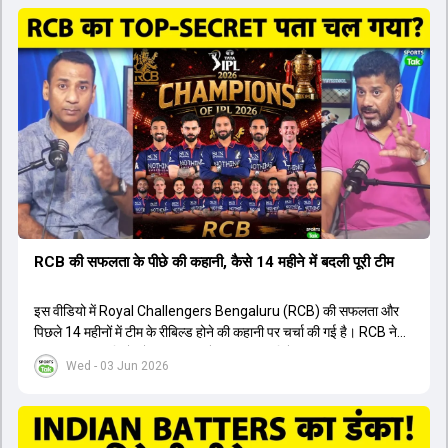
ऑस्ट्रेलियाई कप्तान के अनुसार, शुरुआत में लोगों को इस खिलाड़ी के प्रदर्शन पर
संदेह था, लेकिन अब उसने खुद को एक बेहतरीन बल्लेबाज साबित कर दिया है जो
गेंद को बाउंड्री के काफी पार मारने की क्षमता रखता है। वहीं, इंग्लैंड के पूर्व कप्तान
ने कहा कि टूर्नामेंट जीतने वाली टीम के अलावा इस सीजन की सबसे बड़ी बात इस
युवा खिलाड़ी का प्रदर्शन रहा है, जिसे देखने के लिए स्टेडियम में भारी भीड़ उमड़ती
थी। शानदार प्रदर्शन के बाद इस युवा खिलाड़ी को श्रीलंका में होने वाली
त्रिकोणीय सीरीज के लिए इंडिया ए टीम में भी शामिल कर लिया गया है।
RCB की सफलता के पीछे की कहानी, कैसे 14 महीने में बदली पूरी टीम
इस वीडियो में Royal Challengers Bengaluru (RCB) की सफलता और
पिछले 14 महीनों में टीम के रीबिल्ड होने की कहानी पर चर्चा की गई है। RCB ने
अपनी पुरानी गलतियों को स्वीकार करते हुए एक नया रिसेट बटन दबाया। टीम
Wed - 03 Jun 2026
मैनेजमेंट में Mo Bobat, Andy Flower, Dinesh Karthik और एनालिस्ट
Freddie Wilde ने मिलकर ऑक्शन की बेहतरीन रणनीति बनाई। इसी रणनीति
के तहत Bhuvneshwar Kumar, Krunal Pandya और Rasikh Salam
जैसे भारतीय खिलाड़ियों को टीम में शामिल किया गया, जिन्होंने शानदार प्रदर्शन