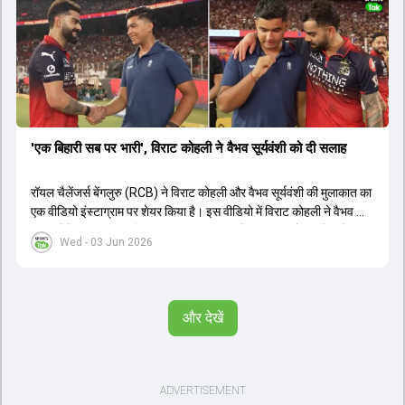
'एक बिहारी सब पर भारी', विराट कोहली ने वैभव सूर्यवंशी को दी सलाह
रॉयल चैलेंजर्स बेंगलुरु (RCB) ने विराट कोहली और वैभव सूर्यवंशी की मुलाकात का
एक वीडियो इंस्टाग्राम पर शेयर किया है। इस वीडियो में विराट कोहली ने वैभव को
सलाह देते हुए कहा, 'एक बिहारी सब पर भारी। बस गेम खत्म।' कोहली ने उन्हें खुद
Wed - 03 Jun 2026
पर विश्वास रखने और नकारात्मक बातों पर ध्यान न देने की सलाह दी। आईपीएल
2026 में वैभव सूर्यवंशी ने 14 मैचों में 776 रन बनाकर ऑरेंज कैप और मोस्ट
वैल्यूएबल प्लेयर का खिताब जीता। अब वैभव इंडिया ए के लिए श्रीलंका में ट्राई
सीरीज खेलेंगे। वहीं, विराट कोहली लंदन रवाना हो गए हैं और अगली वनडे सीरीज में
और देखें
नजर आएंगे।