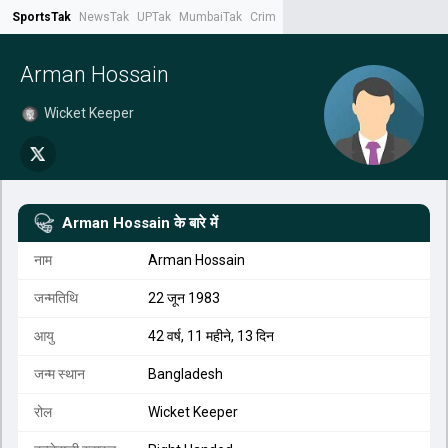
SportsTak
NewsTak
UPTak
MumbaiTak
CrimeTak
Lallantop
AstroTak
Tak.
Arman Hossain
Wicket Keeper
Arman Hossain
के बारे में
नाम
Arman Hossain
जन्मतिथि
22 जून 1983
आयु
42 वर्ष, 11 महीने, 13 दिन
जन्म स्थान
Bangladesh
रोल
Wicket Keeper