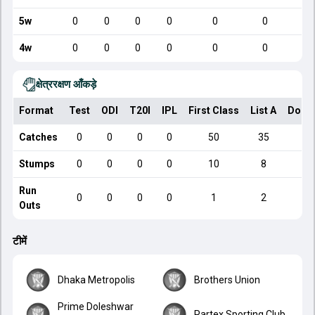
5w
0
0
0
0
0
0
4w
0
0
0
0
0
0
क्षेत्ररक्षण आँकड़े
Format
Test
ODI
T20I
IPL
First Class
List A
Dome
Catches
0
0
0
0
50
35
Stumps
0
0
0
0
10
8
Run
0
0
0
0
1
2
Outs
टीमें
Dhaka Metropolis
Brothers Union
Prime Doleshwar
Partex Sporting Club