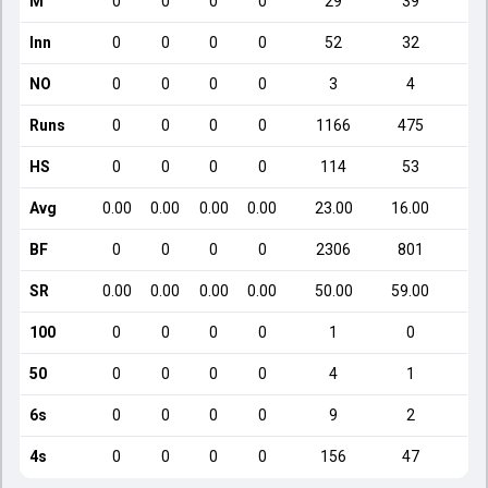
M
0
0
0
0
29
39
Inn
0
0
0
0
52
32
NO
0
0
0
0
3
4
Runs
0
0
0
0
1166
475
HS
0
0
0
0
114
53
Avg
0.00
0.00
0.00
0.00
23.00
16.00
1
BF
0
0
0
0
2306
801
SR
0.00
0.00
0.00
0.00
50.00
59.00
1
100
0
0
0
0
1
0
50
0
0
0
0
4
1
6s
0
0
0
0
9
2
4s
0
0
0
0
156
47