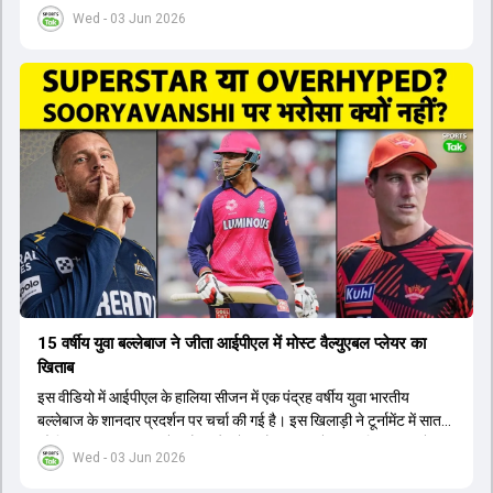
टीम का हिस्सा नहीं होंगे। आयरलैंड और इंग्लैंड के खिलाफ आगामी टी20 सीरीज के
Wed - 03 Jun 2026
लिए नए कप्तान की तलाश जारी है। इस रेस में श्रेयस अय्यर सबसे आगे चल रहे
हैं। उनके अलावा ईशान किशन और तिलक वर्मा भी कप्तानी के दावेदार हैं। अक्षर
पटेल इस रेस में काफी पीछे हैं, जबकि संजू सैमसन और रजत पाटीदार कप्तानी की
दौड़ से बाहर हैं। आगामी सीरीज के लिए वैभव सूर्यवंशी को तीसरे ओपनर के तौर पर
टीम में शामिल किया जाएगा, जबकि अभिषेक शर्मा और संजू सैमसन पहली पसंद
होंगे। इसके अलावा नीतीश रेड्डी को बतौर ऑलराउंडर ज्यादा मौके मिलेंगे। अजीत
अगरकर की अगुवाई वाली चयन समिति और कोच गौतम गंभीर आगामी टी20 वर्ल्ड
कप और 2028 ओलंपिक के लिए लंबी अवधि का विजन लेकर चल रहे हैं।
15 वर्षीय युवा बल्लेबाज ने जीता आईपीएल में मोस्ट वैल्युएबल प्लेयर का
खिताब
इस वीडियो में आईपीएल के हालिया सीजन में एक पंद्रह वर्षीय युवा भारतीय
बल्लेबाज के शानदार प्रदर्शन पर चर्चा की गई है। इस खिलाड़ी ने टूर्नामेंट में सात
सौ छिहत्तर रन बनाकर ऑरेंज कैप और मोस्ट वैल्युएबल प्लेयर का खिताब अपने नाम
Wed - 03 Jun 2026
किया है। वीडियो में बताया गया है कि ऑस्ट्रेलियाई टीम के वर्तमान कप्तान और
इंग्लैंड टीम के पूर्व कप्तान ने इस युवा खिलाड़ी के खेल की सराहना की है।