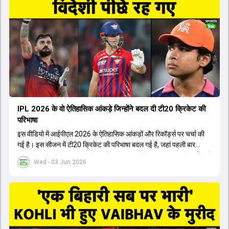
किया। इसके अलावा, Virat Kohli की भूमिका में भी बदलाव देखा गया, जहां वह
अब टीम के युवा खिलाड़ियों के साथ ज्यादा जुड़े हुए नजर आते हैं। कप्तान Rajat
Patidar के नेतृत्व में टीम का कम्युनिकेशन बहुत स्पष्ट रहा है। एनालिस्ट से लेकर
मैनेजमेंट तक, सभी एक ही पेज पर रहते हैं, जिससे मैदान पर कोई कंफ्यूजन नहीं
होता। यही कारण है कि RCB ने लगातार सफलता हासिल की है।
IPL 2026 के वो ऐतिहासिक आंकड़े जिन्होंने बदल दी टी20 क्रिकेट की
परिभाषा
इस वीडियो में आईपीएल 2026 के ऐतिहासिक आंकड़ों और रिकॉर्ड्स पर चर्चा की
गई है। इस सीजन में टी20 क्रिकेट की परिभाषा बदल गई है, जहां पहली बार
भारतीय बल्लेबाजों का स्ट्राइक रेट विदेशी खिलाड़ियों से ज्यादा रहा। पूरे टूर्नामेंट में
Wed - 03 Jun 2026
1426 छक्के लगे और 65 बार टीमों ने 200 से ज्यादा का स्कोर बनाया, जो एक
नया रिकॉर्ड है। एक युवा बल्लेबाज ने सबसे ज्यादा रन, छक्के और बेहतरीन
स्ट्राइक रेट के साथ मोस्ट वैल्युएबल प्लेयर का खिताब जीता। इसके अलावा पंजाब
और बेंगलुरु के प्रदर्शन के साथ-साथ लक्ष्य का पीछा करने वाली टीमों की सफलता
के आंकड़ों का भी विश्लेषण किया गया है।