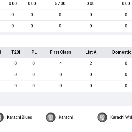
0.00
0.00
57.00
0.00
0.00
0
0
0
0
0
0
0
0
0
0
I
T20I
IPL
First Class
List A
Domestic
0
0
4
2
0
0
0
0
0
0
0
0
0
0
0
Karachi Blues
Karachi
Karachi Wh