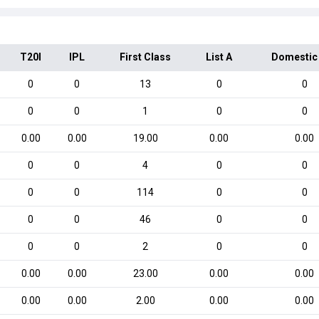
T20I
IPL
First Class
List A
Domestic
0
0
13
0
0
0
0
1
0
0
0.00
0.00
19.00
0.00
0.00
0
0
4
0
0
0
0
114
0
0
0
0
46
0
0
0
0
2
0
0
0.00
0.00
23.00
0.00
0.00
0.00
0.00
2.00
0.00
0.00