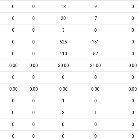
0
0
13
9
0
0
0
20
7
0
0
0
3
0
0
0
0
525
151
0
0
0
110
57
0
0.00
0.00
30.00
21.00
0.00
0
0
0
0
0
0.00
0.00
0.00
0.00
0.00
0
0
1
0
0
0
0
3
1
0
0
0
0
0
0
0
0
0
0
0