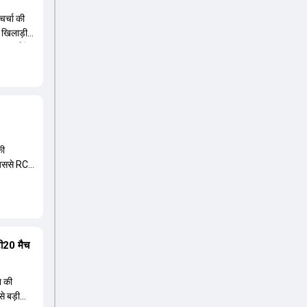
चर्चा की
ा खिलाड़ी
चर्चा में
ानी की रेस
व है,
ूसरी ओर,
 वाले
ुनना है
की
 जिससे RCB
 टी20 मैच
न की
से बड़ी