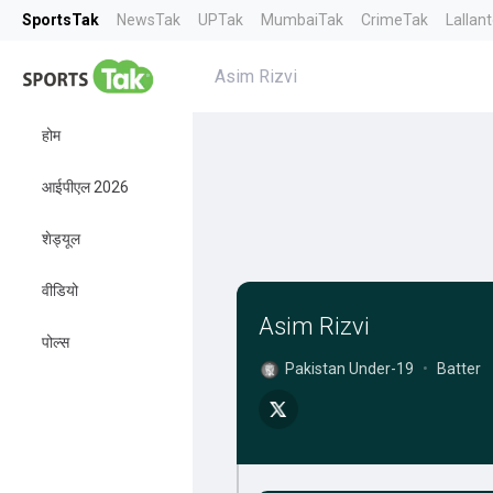
SportsTak
NewsTak
UPTak
MumbaiTak
CrimeTak
Lallan
Asim Rizvi
होम
आईपीएल 2026
शेड्यूल
वीडियो
Asim Rizvi
पोल्स
Pakistan Under-19
•
Batter