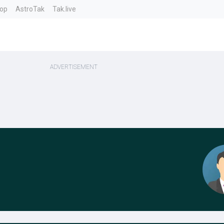
top
AstroTak
Tak.live