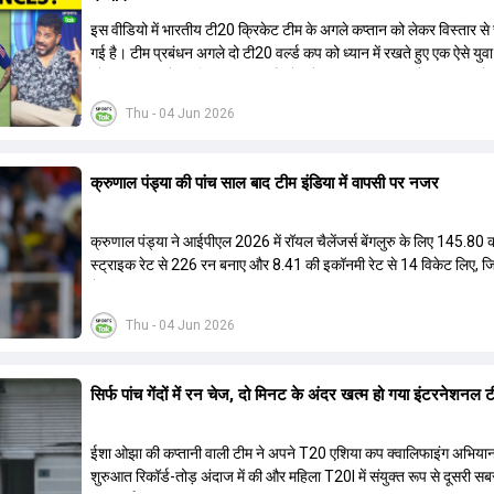
इस वीडियो में भारतीय टी20 क्रिकेट टीम के अगले कप्तान को लेकर विस्तार से 
गई है। टीम प्रबंधन अगले दो टी20 वर्ल्ड कप को ध्यान में रखते हुए एक ऐसे युव
को कप्तान बनाने पर विचार कर रहा है जो लंबे समय तक टीम का नेतृत्व कर सके। 
बताया गया है कि टी20 टीम को टेस्ट और वनडे टीम से अलग रखा गया है। कप्त
Thu - 04 Jun 2026
में कुछ ऐसे युवा खिलाड़ी शामिल हैं जिनके पास घरेलू क्रिकेट में कप्तानी का अनुभ
जबकि कुछ ऐसे भी हैं जिनके पास अनुभव नहीं है लेकिन उम्र उनके पक्ष में है। द
कई दिग्गज और अनुभवी खिलाड़ी इस कप्तानी की दौड़ से बाहर बताए जा रहे हैं।
क्रुणाल पंड्या की पांच साल बाद टीम इंडिया में वापसी पर नजर
विकेटकीपर की भूमिका को लेकर भी स्पष्टता दी गई है कि टी20 में ओपनिंग करने
विकेटकीपर को ही प्राथमिकता दी जाएगी। टीम का मुख्य लक्ष्य एक ऐसा कप्तान च
जो अगले चार से आठ साल तक टीम की कमान संभाल सके।
क्रुणाल पंड्या ने आईपीएल 2026 में रॉयल चैलेंजर्स बेंगलुरु के लिए 145.80 
स्ट्राइक रेट से 226 रन बनाए और 8.41 की इकॉनमी रेट से 14 विकेट लिए,
ने अपना लगातार दूसरा IPL टाइटल जीता.
Thu - 04 Jun 2026
सिर्फ पांच गेंदों में रन चेज, दो मिनट के अंदर खत्म हो गया इंटरनेशनल
ईशा ओझा की कप्तानी वाली टीम ने अपने T20 एशिया कप क्वालिफाइंग अभिया
शुरुआत रिकॉर्ड-तोड़ अंदाज में की और महिला T20I में संयुक्त रूप से दूसरी सब