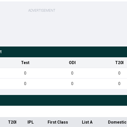
ग
Test
ODI
T20I
0
0
0
0
0
0
T20I
IPL
First Class
List A
Domestic