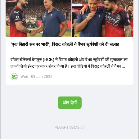
'एक बिहारी सब पर भारी', विराट कोहली ने वैभव सूर्यवंशी को दी सलाह
रॉयल चैलेंजर्स बेंगलुरु (RCB) ने विराट कोहली और वैभव सूर्यवंशी की मुलाकात का
एक वीडियो इंस्टाग्राम पर शेयर किया है। इस वीडियो में विराट कोहली ने वैभव को
सलाह देते हुए कहा, 'एक बिहारी सब पर भारी। बस गेम खत्म।' कोहली ने उन्हें खुद
Wed - 03 Jun 2026
पर विश्वास रखने और नकारात्मक बातों पर ध्यान न देने की सलाह दी। आईपीएल
2026 में वैभव सूर्यवंशी ने 14 मैचों में 776 रन बनाकर ऑरेंज कैप और मोस्ट
वैल्यूएबल प्लेयर का खिताब जीता। अब वैभव इंडिया ए के लिए श्रीलंका में ट्राई
सीरीज खेलेंगे। वहीं, विराट कोहली लंदन रवाना हो गए हैं और अगली वनडे सीरीज में
और देखें
नजर आएंगे।