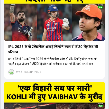
अब टीम के युवा खिलाड़ियों के साथ ज्यादा जुड़े हुए नजर आते हैं। कप्तान Rajat
Patidar के नेतृत्व में टीम का कम्युनिकेशन बहुत स्पष्ट रहा है। एनालिस्ट से लेकर
मैनेजमेंट तक, सभी एक ही पेज पर रहते हैं, जिससे मैदान पर कोई कंफ्यूजन नहीं
होता। यही कारण है कि RCB ने लगातार सफलता हासिल की है।
IPL 2026 के वो ऐतिहासिक आंकड़े जिन्होंने बदल दी टी20 क्रिकेट की
परिभाषा
इस वीडियो में आईपीएल 2026 के ऐतिहासिक आंकड़ों और रिकॉर्ड्स पर चर्चा की
गई है। इस सीजन में टी20 क्रिकेट की परिभाषा बदल गई है, जहां पहली बार
भारतीय बल्लेबाजों का स्ट्राइक रेट विदेशी खिलाड़ियों से ज्यादा रहा। पूरे टूर्नामेंट में
Wed - 03 Jun 2026
1426 छक्के लगे और 65 बार टीमों ने 200 से ज्यादा का स्कोर बनाया, जो एक
नया रिकॉर्ड है। एक युवा बल्लेबाज ने सबसे ज्यादा रन, छक्के और बेहतरीन
स्ट्राइक रेट के साथ मोस्ट वैल्युएबल प्लेयर का खिताब जीता। इसके अलावा पंजाब
और बेंगलुरु के प्रदर्शन के साथ-साथ लक्ष्य का पीछा करने वाली टीमों की सफलता
के आंकड़ों का भी विश्लेषण किया गया है।