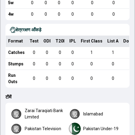
5w
0
0
0
0
0
0
4w
0
0
0
0
0
0
क्षेत्ररक्षण आँकड़े
Format
Test
ODI
T20I
IPL
First Class
List A
Dome
Catches
0
0
0
0
1
1
Stumps
0
0
0
0
0
0
Run
0
0
0
0
0
0
Outs
टीमें
Zarai Taraqiati Bank
Islamabad
Limited
Pakistan Television
Pakistan Under-19