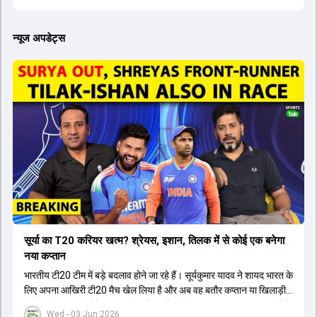
न्यूज अपडेट्स
सूर्या का T20 करियर खत्म? श्रेयस, इशान, तिलक में से कोई एक बनेगा
नया कप्तान
भारतीय टी20 टीम में बड़े बदलाव होने जा रहे हैं। सूर्यकुमार यादव ने शायद भारत के
लिए अपना आखिरी टी20 मैच खेल लिया है और अब वह बतौर कप्तान या खिलाड़ी
टीम का हिस्सा नहीं होंगे। आयरलैंड और इंग्लैंड के खिलाफ आगामी टी20 सीरीज के
Wed - 03 Jun 2026