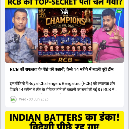
संदेह था, लेकिन अब उसने खुद को एक बेहतरीन बल्लेबाज साबित कर दिया है जो
गेंद को बाउंड्री के काफी पार मारने की क्षमता रखता है। वहीं, इंग्लैंड के पूर्व कप्तान
ने कहा कि टूर्नामेंट जीतने वाली टीम के अलावा इस सीजन की सबसे बड़ी बात इस
युवा खिलाड़ी का प्रदर्शन रहा है, जिसे देखने के लिए स्टेडियम में भारी भीड़ उमड़ती
थी। शानदार प्रदर्शन के बाद इस युवा खिलाड़ी को श्रीलंका में होने वाली
त्रिकोणीय सीरीज के लिए इंडिया ए टीम में भी शामिल कर लिया गया है।
RCB की सफलता के पीछे की कहानी, कैसे 14 महीने में बदली पूरी टीम
इस वीडियो में Royal Challengers Bengaluru (RCB) की सफलता और
पिछले 14 महीनों में टीम के रीबिल्ड होने की कहानी पर चर्चा की गई है। RCB ने
अपनी पुरानी गलतियों को स्वीकार करते हुए एक नया रिसेट बटन दबाया। टीम
Wed - 03 Jun 2026
मैनेजमेंट में Mo Bobat, Andy Flower, Dinesh Karthik और एनालिस्ट
Freddie Wilde ने मिलकर ऑक्शन की बेहतरीन रणनीति बनाई। इसी रणनीति
के तहत Bhuvneshwar Kumar, Krunal Pandya और Rasikh Salam
जैसे भारतीय खिलाड़ियों को टीम में शामिल किया गया, जिन्होंने शानदार प्रदर्शन
किया। इसके अलावा, Virat Kohli की भूमिका में भी बदलाव देखा गया, जहां वह