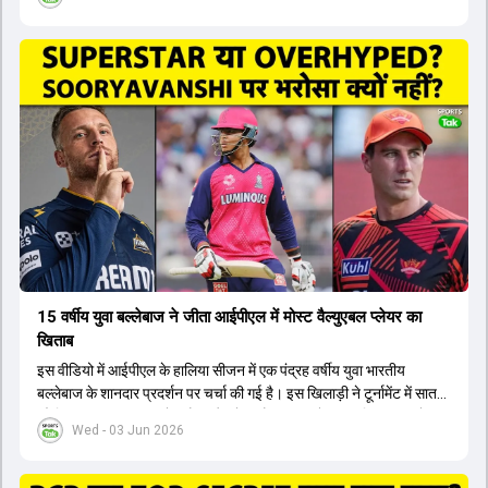
लिए नए कप्तान की तलाश जारी है। इस रेस में श्रेयस अय्यर सबसे आगे चल रहे
हैं। उनके अलावा ईशान किशन और तिलक वर्मा भी कप्तानी के दावेदार हैं। अक्षर
पटेल इस रेस में काफी पीछे हैं, जबकि संजू सैमसन और रजत पाटीदार कप्तानी की
दौड़ से बाहर हैं। आगामी सीरीज के लिए वैभव सूर्यवंशी को तीसरे ओपनर के तौर पर
टीम में शामिल किया जाएगा, जबकि अभिषेक शर्मा और संजू सैमसन पहली पसंद
होंगे। इसके अलावा नीतीश रेड्डी को बतौर ऑलराउंडर ज्यादा मौके मिलेंगे। अजीत
अगरकर की अगुवाई वाली चयन समिति और कोच गौतम गंभीर आगामी टी20 वर्ल्ड
कप और 2028 ओलंपिक के लिए लंबी अवधि का विजन लेकर चल रहे हैं।
15 वर्षीय युवा बल्लेबाज ने जीता आईपीएल में मोस्ट वैल्युएबल प्लेयर का
खिताब
इस वीडियो में आईपीएल के हालिया सीजन में एक पंद्रह वर्षीय युवा भारतीय
बल्लेबाज के शानदार प्रदर्शन पर चर्चा की गई है। इस खिलाड़ी ने टूर्नामेंट में सात
सौ छिहत्तर रन बनाकर ऑरेंज कैप और मोस्ट वैल्युएबल प्लेयर का खिताब अपने नाम
Wed - 03 Jun 2026
किया है। वीडियो में बताया गया है कि ऑस्ट्रेलियाई टीम के वर्तमान कप्तान और
इंग्लैंड टीम के पूर्व कप्तान ने इस युवा खिलाड़ी के खेल की सराहना की है।
ऑस्ट्रेलियाई कप्तान के अनुसार, शुरुआत में लोगों को इस खिलाड़ी के प्रदर्शन पर