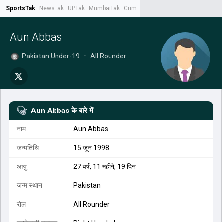
SportsTak
NewsTak
UPTak
MumbaiTak
CrimeTak
Lallantop
AstroTak
Tak.
Aun Abbas
Pakistan Under-19
•
All Rounder
Aun Abbas
के बारे में
नाम
Aun Abbas
जन्मतिथि
15 जून 1998
आयु
27 वर्ष, 11 महीने, 19 दिन
जन्म स्थान
Pakistan
रोल
All Rounder