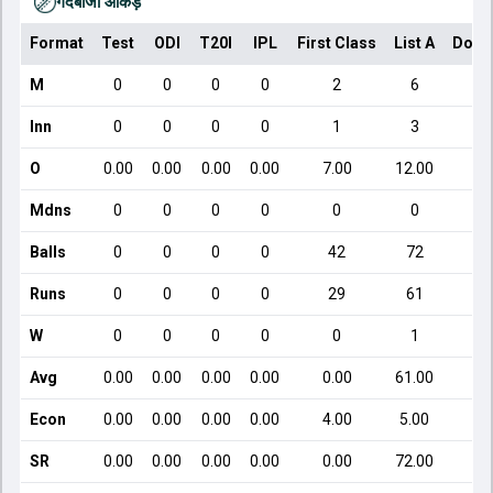
गेंदबाजी आँकड़े
Format
Test
ODI
T20I
IPL
First Class
List A
Dome
M
0
0
0
0
2
6
Inn
0
0
0
0
1
3
O
0.00
0.00
0.00
0.00
7.00
12.00
Mdns
0
0
0
0
0
0
Balls
0
0
0
0
42
72
Runs
0
0
0
0
29
61
W
0
0
0
0
0
1
Avg
0.00
0.00
0.00
0.00
0.00
61.00
Econ
0.00
0.00
0.00
0.00
4.00
5.00
SR
0.00
0.00
0.00
0.00
0.00
72.00