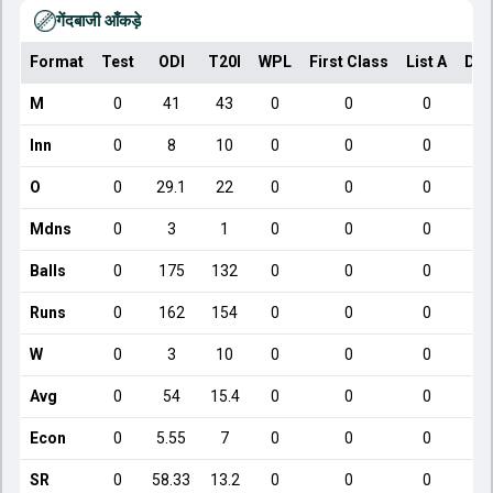
गेंदबाजी आँकड़े
Format
Test
ODI
T20I
WPL
First Class
List A
Dom
M
0
41
43
0
0
0
Inn
0
8
10
0
0
0
O
0
29.1
22
0
0
0
Mdns
0
3
1
0
0
0
Balls
0
175
132
0
0
0
Runs
0
162
154
0
0
0
W
0
3
10
0
0
0
Avg
0
54
15.4
0
0
0
Econ
0
5.55
7
0
0
0
SR
0
58.33
13.2
0
0
0