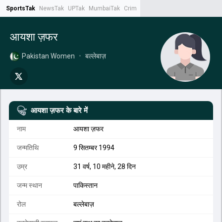
SportsTak
NewsTak
UPTak
MumbaiTak
CrimeTak
Lallantop
AstroTak
Tak.
आयशा ज़फर
Pakistan Women
•
बल्लेबाज़
आयशा ज़फर
के बारे में
नाम
आयशा ज़फर
जन्मतिथि
9 सितम्बर 1994
उम्र
31 वर्ष, 10 महीने, 28 दिन
जन्म स्थान
पाकिस्तान
रोल
बल्लेबाज़