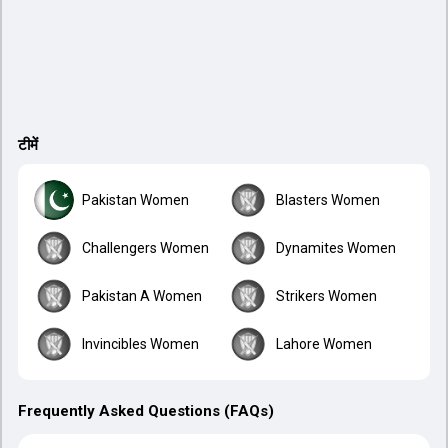
टीमें
Pakistan Women
Blasters Women
Challengers Women
Dynamites Women
Pakistan A Women
Strikers Women
Invincibles Women
Lahore Women
Frequently Asked Questions (FAQs)