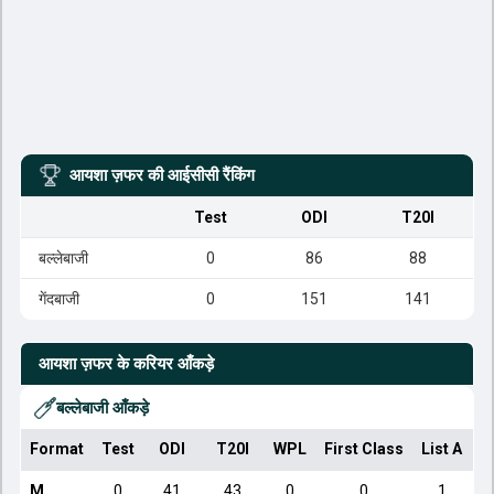
आयशा ज़फर
की आईसीसी रैंकिंग
Test
ODI
T20I
बल्लेबाजी
0
86
88
गेंदबाजी
0
151
141
आयशा ज़फर
के करियर आँकड़े
बल्लेबाजी आँकड़े
Format
Test
ODI
T20I
WPL
First Class
List A
D
M
0
41
43
0
0
1