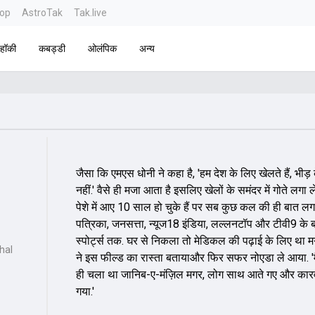
top
AstroTak
Tak.live
हॉकी
कबड्डी
ओलंपिक
अन्य
जैसा कि एमएस धोनी ने कहा है, 'हम देश के लिए खेलते हैं, भीड़
नहीं.' वैसे ही मजा आता है इसलिए खेलों के समंदर में गोते लगा ले
पेशे में आए 10 साल हो चुके हैं पर सब कुछ कल की ही बात लगत
पत्रिका, जनसत्ता, न्यूज18 इंडिया, लल्लनटॉप और टीवी9 के 
स्पोर्ट्स तक. घर से निकला तो मेडिकल की पढ़ाई के लिए था म
hal
ने इस फील्ड का रास्ता बतायाऔर फिर सफर नोएडा ले आया. 'म
ही चला था जानिब-ए-मंज़िल मगर, लोग साथ आते गए और कारव
गया.'